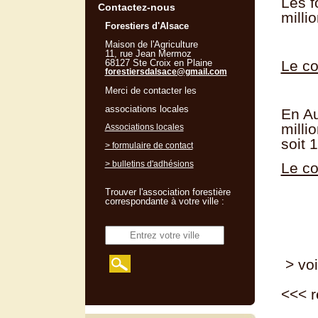
Les f
Contactez-nous
milli
Forestiers d'Alsace
Maison de l'Agriculture
11, rue Jean Mermoz
68127 Ste Croix en Plaine
Le co
forestiersdalsace@gmail.com
Merci de contacter les
associations locales
En Au
milli
Associations locales
soit 
> formulaire de contact
> bulletins d'adhésions
Le co
Trouver l'association forestière
correspondante à votre ville :
> voi
<<<
r