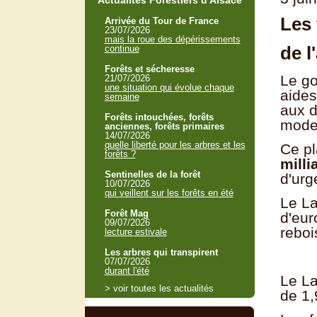
Actualités Forestiers d'Alsace
Les 
Arrivée du Tour de France
23/07/2026
mais la roue des dépérissements
de l
continue
Forêts et sécheresse
Le go
21/07/2026
une situation qui évolue chaque
aides
semaine
aux d
Forêts intouchées, forêts
moder
anciennes, forêts primaires
14/07/2026
quelle liberté pour les arbres et les
Ce pl
forêts ?
milli
Sentinelles de la forêt
d'urg
10/07/2026
qui veillent sur les forêts en été
Le L
Forêt Mag
d'eur
09/07/2026
rebo
lecture estivale
Les arbres qui transpirent
07/07/2026
durant l'été
Le La
> voir toutes les actualités
de 1,