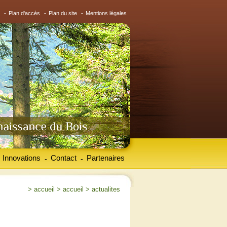
-
Plan d'accès
-
Plan du site
-
Mentions légales
Innovations
Contact
Partenaires
-
-
>
accueil
>
accueil
>
actualites