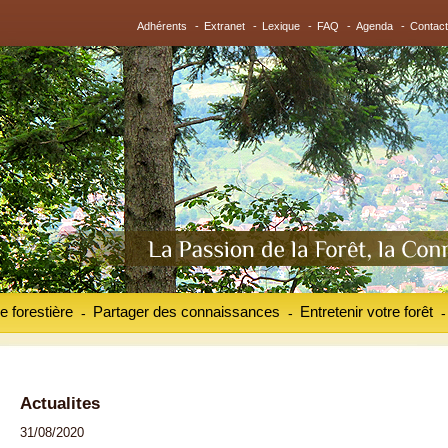
Adhérents
-
Extranet
-
Lexique
-
FAQ
-
Agenda
-
Contact
e forestière
Partager des connaissances
Entretenir votre forêt
-
-
-
Actualites
31/08/2020