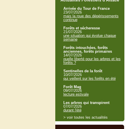
Actualités Forestiers d'Alsace
Arrivée du Tour de France
23/07/2026
mais la roue des dépérissements
continue
Forêts et sécheresse
21/07/2026
une situation qui évolue chaque
semaine
Forêts intouchées, forêts
anciennes, forêts primaires
14/07/2026
quelle liberté pour les arbres et les
forêts ?
Sentinelles de la forêt
10/07/2026
qui veillent sur les forêts en été
Forêt Mag
09/07/2026
lecture estivale
Les arbres qui transpirent
07/07/2026
durant l'été
> voir toutes les actualités