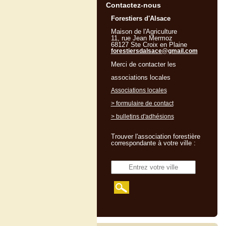
Contactez-nous
Forestiers d'Alsace
Maison de l'Agriculture
11, rue Jean Mermoz
68127 Ste Croix en Plaine
forestiersdalsace@gmail.com
Merci de contacter les
associations locales
Associations locales
> formulaire de contact
> bulletins d'adhésions
Trouver l'association forestière
correspondante à votre ville :