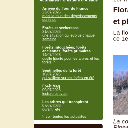
Actualités Forestiers d'Alsace
Flo
Arrivée du Tour de France
23/07/2026
mais la roue des dépérissements
et p
continue
Forêts et sécheresse
La fl
21/07/2026
une situation qui évolue chaque
ce 1e
semaine
Forêts intouchées, forêts
anciennes, forêts primaires
14/07/2026
quelle liberté pour les arbres et les
forêts ?
Sentinelles de la forêt
10/07/2026
qui veillent sur les forêts en été
Forêt Mag
09/07/2026
lecture estivale
Les arbres qui transpirent
07/07/2026
durant l'été
> voir toutes les actualités
La co
Ribea