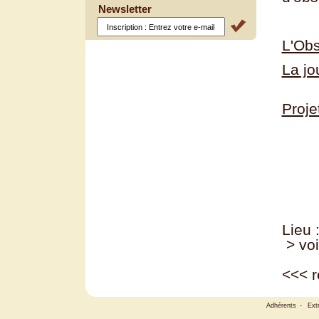
Newsletter
L'Obs
La jo
Proj
Lieu 
> voi
<<<
r
Adhérents
-
Ext