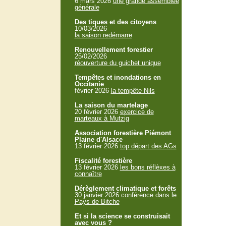
6 mars 2026
une grande assemblée
générale
Des tiques et des citoyens
10/03/2026
la saison redémarre
Renouvellement forestier
25/02/2026
réouverture du guichet unique
Tempêtes et inondations en
Occitanie
février 2026
la tempête Nils
La saison du martelage
20 février 2026
exercice de
marteaux à Mutzig
Association forestière Piémont
Plaine d'Alsace
13 février 2026
top départ des AGs
Fiscalité forestière
13 février 2026
les bons réflèxes à
connaître
Dérèglement climatique et forêts
30 janvier 2026
conférence dans le
Pays de Bitche
Et si la science se construisait
avec vous ?