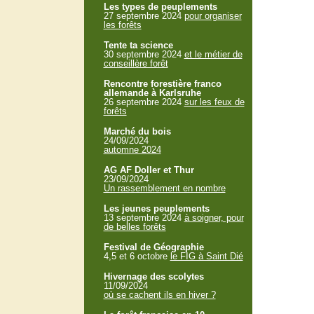
Les types de peuplements
27 septembre 2024
pour organiser
les forêts
Tente ta science
30 septembre 2024
et le métier de
conseillère forêt
Rencontre forestière franco
allemande à Karlsruhe
26 septembre 2024
sur les feux de
forêts
Marché du bois
24/09/2024
automne 2024
AG AF Doller et Thur
23/09/2024
Un rassemblement en nombre
Les jeunes peuplements
13 septembre 2024
à soigner, pour
de belles forêts
Festival de Géographie
4,5 et 6 octobre
le FIG à Saint Dié
Hivernage des scolytes
11/09/2024
où se cachent ils en hiver ?