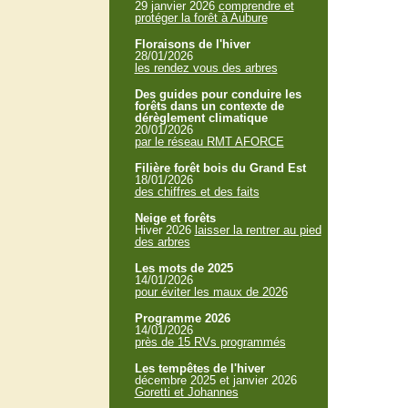
29 janvier 2026
comprendre et
protéger la forêt à Aubure
Floraisons de l'hiver
28/01/2026
les rendez vous des arbres
Des guides pour conduire les
forêts dans un contexte de
dérèglement climatique
20/01/2026
par le réseau RMT AFORCE
Filière forêt bois du Grand Est
18/01/2026
des chiffres et des faits
Neige et forêts
Hiver 2026
laisser la rentrer au pied
des arbres
Les mots de 2025
14/01/2026
pour éviter les maux de 2026
Programme 2026
14/01/2026
près de 15 RVs programmés
Les tempêtes de l'hiver
décembre 2025 et janvier 2026
Goretti et Johannes