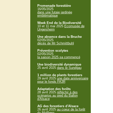
Promenade forestière
16/05/2025
dans une futaie jardinée
emblématique
Week End de la Biodiversité
10 et 11 mai 2025
Ecomusée de
Ungersheim
Une absence dans la Bruche
02/05/2025
décès de Mr Schmittbuhl
Prévention scolytes
02/05/2025
la saison 2025 sa commencé
Une biodiversité dynamique
25 avril 2025
dans le Sundgau
1 million de plants forestiers
29 avril 2025
une date anniversaire
pour le fonds FA3R
Adaptation des forêts
28 avril 2025
réfléchir à des
scénarios au pied du Ballon
d'Alsace
AG des forestiers d'Alsace
26 avril 2025
au coeur de la forêt
du Mollberg