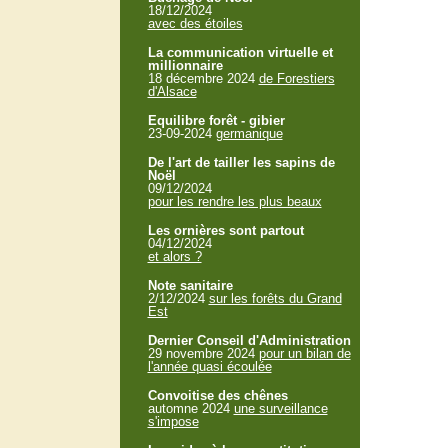
18/12/2024
avec des étoiles
La communication virtuelle et
millionnaire
18 décembre 2024
de Forestiers
d'Alsace
Equilibre forêt - gibier
23-09-2024
germanique
De l'art de tailler les sapins de
Noël
09/12/2024
pour les rendre les plus beaux
Les ornières sont partout
04/12/2024
et alors ?
Note sanitaire
2/12/2024
sur les forêts du Grand
Est
Dernier Conseil d'Administration
29 novembre 2024
pour un bilan de
l'année quasi écoulée
Convoitise des chênes
automne 2024
une surveillance
s'impose