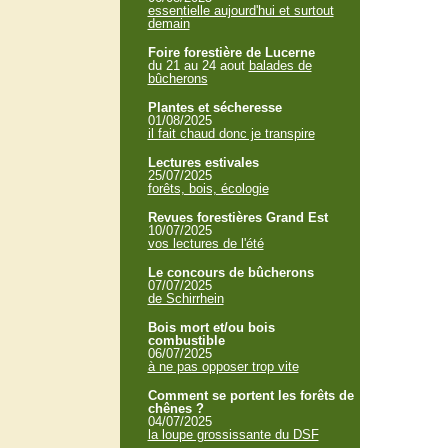
essentielle aujourd'hui et surtout
demain
Foire forestière de Lucerne
du 21 au 24 aout
balades de
bûcherons
Plantes et sécheresse
01/08/2025
il fait chaud donc je transpire
Lectures estivales
25/07/2025
forêts, bois, écologie
Revues forestières Grand Est
10/07/2025
vos lectures de l'été
Le concours de bûcherons
07/07/2025
de Schirrhein
Bois mort et/ou bois
combustible
06/07/2025
à ne pas opposer trop vite
Comment se portent les forêts de
chênes ?
04/07/2025
la loupe grossissante du DSF