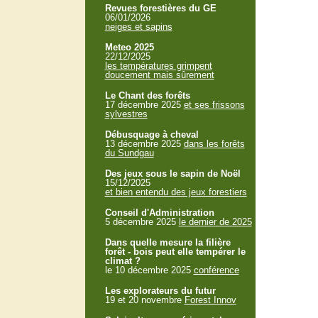
Revues forestières du GE
06/01/2026
neiges et sapins
Meteo 2025
22/12/2025
les températures grimpent
doucement mais sûrement
Le Chant des forêts
17 décembre 2025
et ses frissons
sylvestres
Débusquage à cheval
13 décembre 2025
dans les forêts
du Sundgau
Des jeux sous le sapin de Noël
15/12/2025
et bien entendu des jeux forestiers
Conseil d'Administration
5 décembre 2025
le dernier de 2025
Dans quelle mesure la filière
forêt - bois peut elle tempérer le
climat ?
le 10 décembre 2025
conférence
Les explorateurs du futur
19 et 20 novembre
Forest Innov