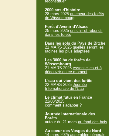
reconstituer
2000 ans d'histoire
28 mars 2025
au coeur des forêts
de Wissembourg
Forêt d'Avenir d'Alsace
25 mars 2025
enrichir et rebondir
dans les forêts
Dans les sols du Pays de Bitche
21 MARS 2025
quelles seront les
racines les plus adaptées
Les 3000 ha de forêts de
Wissembourg
21 MARS 2025
essentielles et à
découvrir en ce moment
L'eau qui vient des forêts
22 MARS 2025
Journée
Internationale de l'Eau
Le climat futur en France
22/03/2025
comment s'adapter ?
Journée Internationale des
Forêts
autour du 21 mars
au fond des bois
Au coeur des Vosges du Nord
14 mars 2025
assemblée générale