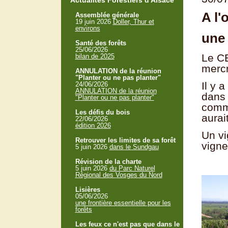
Actualités Forestiers d'Alsace
A l'
Assemblée générale
19 juin 2026
Doller, Thur et
environs
une 
Santé des forêts
25/06/2026
Le CE
bilan de 2025
mercr
ANNULATION de la réunion
"Planter ou ne pas planter"
Il y 
24/06/2026
ANNULATION de la réunion
dans 
"Planter ou ne pas planter"
comme
Les défis du bois
aurai
22/06/2026
édition 2026
Un vi
Retrouver les limites de sa forêt
vigne
5 juin 2026
dans le Sundgau
Révision de la charte
5 juin 2026
du Parc Naturel
Régional des Vosges du Nord
Lisières
05/06/2026
une frontière essentielle pour les
forêts
Les feux ce n'est pas que dans le