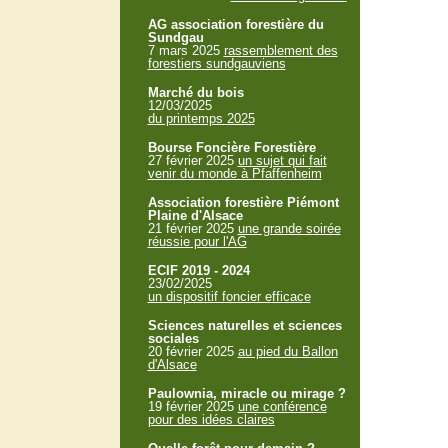
AG association forestière du
Sundgau
7 mars 2025
rassemblement des
forestiers sundgauviens
Marché du bois
12/03/2025
du printemps 2025
Bourse Foncière Forestière
27 février 2025
un sujet qui fait
venir du monde à Pfaffenheim
Association forestière Piémont
Plaine d'Alsace
21 février 2025
une grande soirée
réussie pour l'AG
ECIF 2019 - 2024
23/02/2025
un dispositif foncier efficace
Sciences naturelles et sciences
sociales
20 février 2025
au pied du Ballon
d'Alsace
Paulownia, miracle ou mirage ?
19 février 2025
une conférence
pour des idées claires