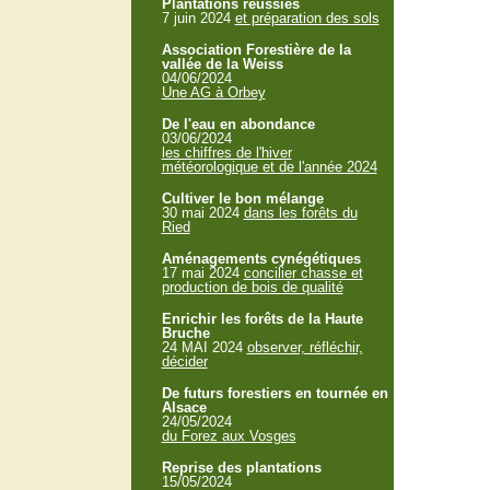
Plantations réussies
7 juin 2024
et préparation des sols
Association Forestière de la
vallée de la Weiss
04/06/2024
Une AG à Orbey
De l'eau en abondance
03/06/2024
les chiffres de l'hiver
météorologique et de l'année 2024
Cultiver le bon mélange
30 mai 2024
dans les forêts du
Ried
Aménagements cynégétiques
17 mai 2024
concilier chasse et
production de bois de qualité
Enrichir les forêts de la Haute
Bruche
24 MAI 2024
observer, réfléchir,
décider
De futurs forestiers en tournée en
Alsace
24/05/2024
du Forez aux Vosges
Reprise des plantations
15/05/2024