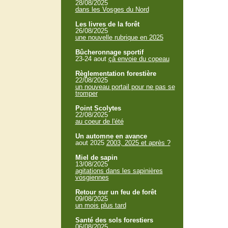
28/08/2025
dans les Vosges du Nord
Les livres de la forêt
26/08/2025
une nouvelle rubrique en 2025
Bûcheronnage sportif
23-24 aout
çà envoie du copeau
Règlementation forestière
22/08/2025
un nouveau portail pour ne pas se
tromper
Point Scolytes
22/08/2025
au coeur de l'été
Un automne en avance
aout 2025
2003, 2025 et après ?
Miel de sapin
13/08/2025
agitations dans les sapinières
vosgiennes
Retour sur un feu de forêt
09/08/2025
un mois plus tard
Santé des sols forestiers
06/08/2025