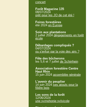
concert
Forêt Magazine 135
08/07/2024
prêt pour les JO de cet été !
Foires forestières
été 2024
en Europe
Soin aux plantations
2 juillet 2024
dégagements en forêt
école
Débardages compliqués ?
04/07/2024
ou s'enfuir par la voie des airs ?
Fête des bûcherons
les 5,6 et 7 juillet
de Schirrhein
Association forestière Centre
Haut Rhin
15 juin 2024
assemblée générale
L'avenir du peuplier
14 juin 2024
ses atouts pour la
filière bois
Les sons de la forêt
12/06/2024
une symphonie sylvicole