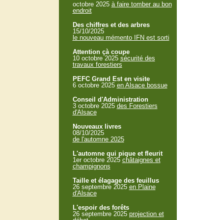
octobre 2025
à faire tomber au bon
endroit
Des chiffres et des arbres
15/10/2025
le nouveau mémento IFN est sorti
Attention çà coupe
10 octobre 2025
sécurité des
travaux forestiers
PEFC Grand Est en visite
6 octobre 2025
en Alsace bossue
Conseil d'Administration
3 octobre 2025
des Forestiers
d'Alsace
Nouveaux livres
08/10/2025
de l'automne 2025
L'automne qui pique et fleurit
1er octobre 2025
châtaignes et
champignons
Taille et élagage des feuillus
26 septembre 2025
en Plaine
d'Alsace
L'espoir des forêts
26 septembre 2025
projection et