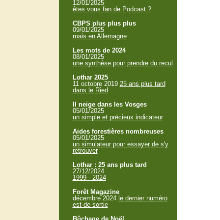
12/01/2025
êtes vous fan de Podcast ?
CBPS plus plus plus
09/01/2025
mais en Allemagne
Les mots de 2024
08/01/2025
une synthèse pour prendre du recul
Lothar 2025
11 octobre 2019
25 ans plus tard
dans le Ried
Il neige dans les Vosges
05/01/2025
un simple et précieux indicateur
Aides forestières nombreuses
05/01/2025
un simulateur pour essayer de s'y
retrouver
Lothar : 25 ans plus tard
27/12/2024
1999 - 2024
Forêt Magazine
décembre 2024
le dernier numéro
est de sortie
Bûchage de Noël