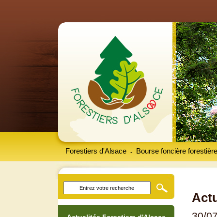
Forestiers d'Alsace
Bourse foncière forestièr
-
Actu
30/0