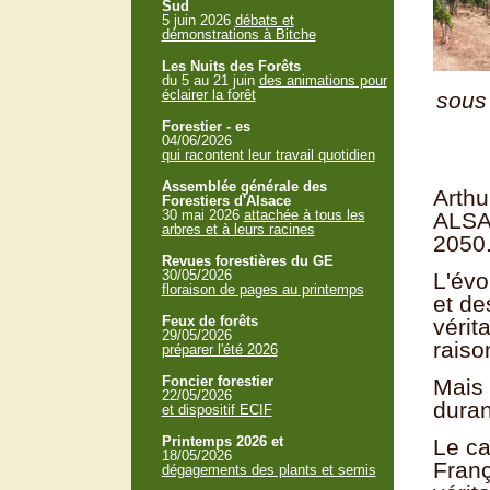
Sud
5 juin 2026
débats et
démonstrations à Bitche
Les Nuits des Forêts
du 5 au 21 juin
des animations pour
éclairer la forêt
sou
Forestier - es
04/06/2026
qui racontent leur travail quotidien
Assemblée générale des
Arth
Forestiers d'Alsace
30 mai 2026
attachée à tous les
ALSAD
arbres et à leurs racines
2050
Revues forestières du GE
30/05/2026
L'évo
floraison de pages au printemps
et de
Feux de forêts
vérit
29/05/2026
raiso
préparer l'été 2026
Foncier forestier
Mais 
22/05/2026
duran
et dispositif ECIF
Printemps 2026 et
Le ca
18/05/2026
Franç
dégagements des plants et semis