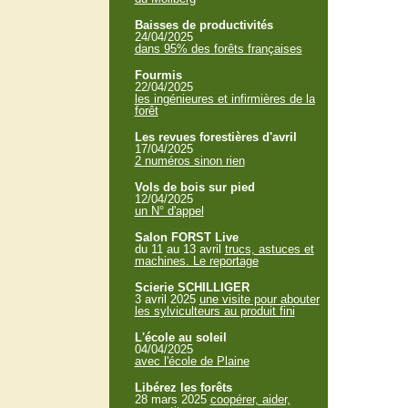
Baisses de productivités
24/04/2025
dans 95% des forêts françaises
Fourmis
22/04/2025
les ingénieures et infirmières de la
forêt
Les revues forestières d'avril
17/04/2025
2 numéros sinon rien
Vols de bois sur pied
12/04/2025
un N° d'appel
Salon FORST Live
du 11 au 13 avril
trucs, astuces et
machines. Le reportage
Scierie SCHILLIGER
3 avril 2025
une visite pour abouter
les sylviculteurs au produit fini
L'école au soleil
04/04/2025
avec l'école de Plaine
Libérez les forêts
28 mars 2025
coopérer, aider,