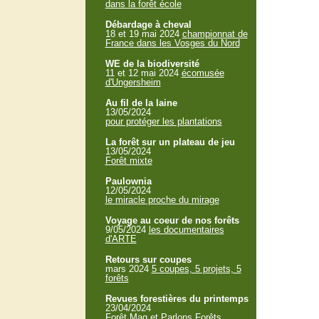
dans la forêt école
Débardage à cheval
18 et 19 mai 2024
championnat de
France dans les Vosges du Nord
WE de la biodiversité
11 et 12 mai 2024
écomusée
d'Ungersheim
Au fil de la laine
13/05/2024
pour protéger les plantations
La forêt sur un plateau de jeu
13/05/2024
Forêt mixte
Paulownia
12/05/2024
le miracle proche du mirage
Voyage au coeur de nos forêts
9/05/2024
les documentaires
d'ARTE
Retours sur coupes
mars 2024
5 coupes, 5 projets, 5
forêts
Revues forestières du printemps
23/04/2024
Forêt Mag et Parlons Forêts