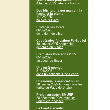
Quelle forêt pour demain ?
4 février 2025
débats à Nancy
Des bûcherons qui manient la
hache et la plume
11/02/2025
nouveaux livres
Protéger les forêts
06/02/2025
de la dent du gibier
Coopérative forestière Forêt d'Ici
30 janvier 2025
assemblée
générale en Alsace
Premières floraisons 2025
05/02/2025
au coeur de l'hiver
Une forêt éponge
31/01/2025
dans un concept "One Health"
Une nouvelle association en
28 janvier 2025
Actions dans les
forêts du Pays de Bitche
Projet européen SMURF
20 décembre 2024
avec les
Forestiers d'Alsace
La Forêt à écouter