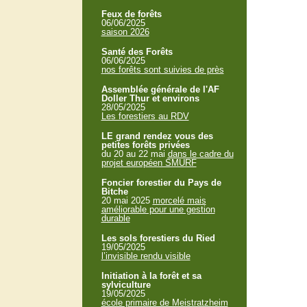
Feux de forêts
06/06/2025
saison 2026
Santé des Forêts
06/06/2025
nos forêts sont suivies de près
Assemblée générale de l'AF
Doller Thur et environs
28/05/2025
Les forestiers au RDV
LE grand rendez vous des
petites forêts privées
du 20 au 22 mai
dans le cadre du
projet européen SMURF
Foncier forestier du Pays de
Bitche
20 mai 2025
morcelé mais
améliorable pour une gestion
durable
Les sols forestiers du Ried
19/05/2025
l’invisible rendu visible
Initiation à la forêt et sa
sylviculture
19/05/2025
école primaire de Meistratzheim