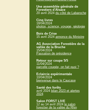
Une assemblée générale de
Forestiers d'Alsace
20 avril 2024
du côté de Labaroche
Cinq livres
18/04/2024
photos, science, voyage, géologie
Bois de Crise
15 avril 2024
annonce du Ministre
AG Association Forestière de la
vallée de la Bruche
15/04/2024
Passation de présidence
Retour sur coupe 5/5
11/04/2024
parcelle coupée, on fait quoi ?
Eclaircie expérimentale
10/04/2024
bienvenue dans le Caucase
Santé des forêts
avril 2024
bilan 2023 et alertes
2024
Salon FORST LIVE
12 au 14 avril 2024
le salon
forestier de la vallée du Rhin