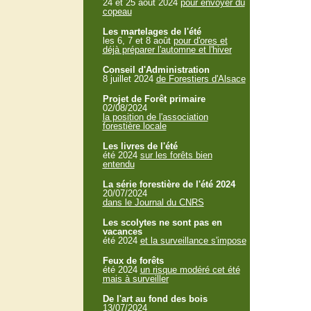
24 et 25 aout 2024
pour envoyer du
copeau
Les martelages de l'été
les 6, 7 et 8 août
pour d'ores et
déjà préparer l'automne et l'hiver
Conseil d'Administration
8 juillet 2024
de Forestiers d'Alsace
Projet de Forêt primaire
02/08/2024
la position de l'association
forestière locale
Les livres de l'été
été 2024
sur les forêts bien
entendu
La série forestière de l'été 2024
20/07/2024
dans le Journal du CNRS
Les scolytes ne sont pas en
vacances
été 2024
et la surveillance s'impose
Feux de forêts
été 2024
un risque modéré cet été
mais à surveiller
De l'art au fond des bois
13/07/2024