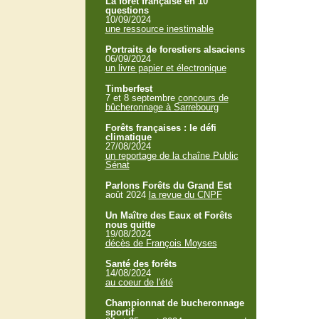
La forêt française en 10
questions
10/09/2024
une ressource inestimable
Portraits de forestiers alsaciens
06/09/2024
un livre papier et électronique
Timberfest
7 et 8 septembre
concours de
bûcheronnage à Sarrebourg
Forêts françaises : le défi
climatique
27/08/2024
un reportage de la chaîne Public
Sénat
Parlons Forêts du Grand Est
août 2024
la revue du CNPF
Un Maître des Eaux et Forêts
nous quitte
19/08/2024
décès de François Moyses
Santé des forêts
14/08/2024
au coeur de l'été
Championnat de bucheronnage
sportif