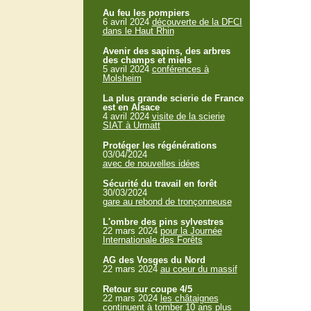
Au feu les pompiers
6 avril 2024
découverte de la DFCI
dans le Haut Rhin
Avenir des sapins, des arbres
des champs et miels
5 avril 2024
conférences à
Molsheim
La plus grande scierie de France
est en Alsace
4 avril 2024
visite de la scierie
SIAT à Urmatt
Protéger les régénérations
03/04/2024
avec de nouvelles idées
Sécurité du travail en forêt
30/03/2024
gare au rebond de tronçonneuse
L'ombre des pins sylvestres
22 mars 2024
pour la Journée
Internationale des Forêts
AG des Vosges du Nord
22 mars 2024
au coeur du massif
Retour sur coupe 4/5
22 mars 2024
les châtaignes
continuent à tomber 10 ans plus