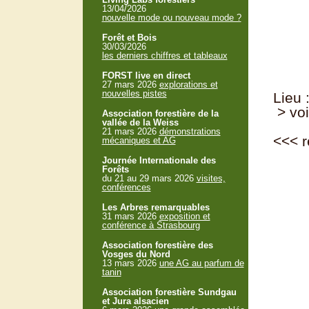
13/04/2026
nouvelle mode ou nouveau mode ?
Forêt et Bois
30/03/2026
les derniers chiffres et tableaux
FORST live en direct
27 mars 2026
explorations et
nouvelles pistes
Lieu 
> voi
Association forestière de la
vallée de la Weiss
21 mars 2026
démonstrations
<<<
r
mécaniques et AG
Journée Internationale des
Forêts
du 21 au 29 mars 2026
visites,
conférences
Les Arbres remarquables
31 mars 2026
exposition et
conférence à Strasbourg
Association forestière des
Vosges du Nord
13 mars 2026
une AG au parfum de
tanin
Association forestière Sundgau
et Jura alsacien