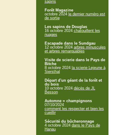
sapins
Forêt Magazine
octobre 2024
le dernier numéro est
de sortie
Les sapins de Douglas
16 octobre 2024
chatouillent les
nuages
Escapade dans le Sundgau
12 octobre 2024
arbres minuscules
et arbres remarquables
Visite de scierie dans le Pays de
Bitche
8 octobre 2024
la scierie Lejeune à
Siersthal
Départ d'un géant de la forêt et
du bois
10 octobre 2024
décès de JL
Besson
Automne = champignons
07/10/2024
comment les respecter et bien les
cueillir
Sécurité du bûcheronnage
4 octobre 2024
dans le Pays de
Hanau