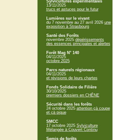
Sylvicultures expérimentales
13/11/2025
trucs et astuces pour le futur
Lumières sur le vivant
du 7 novembre au 27 avril 2026
une
exposition à Strasbourg
Santé des Forêts
novembre 2025
dépérissements
des essences principales et alertes
Forêt Mag N° 140
04/11/2025
octobre 2025
Parcs naturels régionaux
04/11/2025
et révisions de leurs chartes
Fonds Solidaire de Filière
30/10/2025
premiers dossiers en CHÊNE
Sécurité dans les forêts
24 octobre 2025
attention çà coupe
et çà pique
SMCC
17 octobre 2025
Sylviculture
Mélangée à Couvert Continu
Semis de forêts