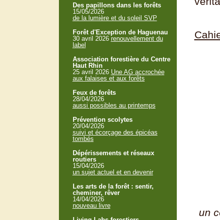
vérit
Des papillons dans les forêts
15/05/2026
de la lumière et du soleil SVP
Forêt d'Exception de Haguenau
Cahie
30 avril 2026
renouvellement du
label
Association forestière du Centre
Haut Rhin
25 avril 2026
Une AG accrochée
aux falaises et aux forêts
Feux de forêts
28/04/2026
aussi possibles au printemps
Prévention scolytes
20/04/2026
suivi et écorçage des épicéas
tombés
Dépérissements et réseaux
routiers
15/04/2026
un sujet actuel et en devenir
Les arts de la forêt : sentir,
cheminer, rêver
14/04/2026
nouveau livre
un c
Living Labs forestiers