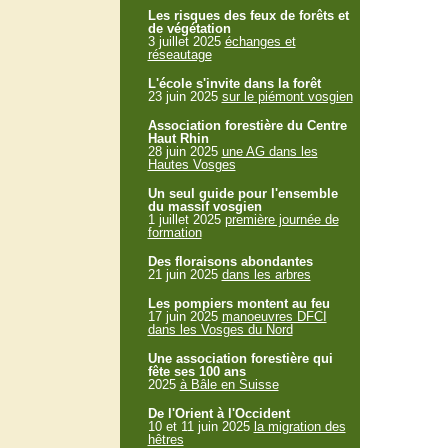
Les risques des feux de forêts et
de végétation
3 juillet 2025
échanges et
réseautage
L'école s'invite dans la forêt
23 juin 2025
sur le piémont vosgien
Association forestière du Centre
Haut Rhin
28 juin 2025
une AG dans les
Hautes Vosges
Un seul guide pour l'ensemble
du massif vosgien
1 juillet 2025
première journée de
formation
Des floraisons abondantes
21 juin 2025
dans les arbres
Les pompiers montent au feu
17 juin 2025
manoeuvres DFCI
dans les Vosges du Nord
Une association forestière qui
fête ses 100 ans
2025
à Bâle en Suisse
De l'Orient à l'Occident
10 et 11 juin 2025
la migration des
hêtres