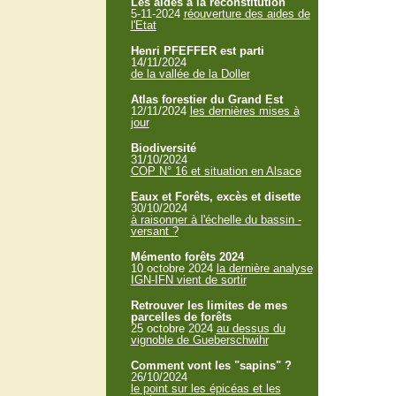
Les aides à la reconstitution
5-11-2024
réouverture des aides de
l'Etat
Henri PFEFFER est parti
14/11/2024
de la vallée de la Doller
Atlas forestier du Grand Est
12/11/2024
les dernières mises à
jour
Biodiversité
31/10/2024
COP N° 16 et situation en Alsace
Eaux et Forêts, excès et disette
30/10/2024
à raisonner à l'échelle du bassin -
versant ?
Mémento forêts 2024
10 octobre 2024
la dernière analyse
IGN-IFN vient de sortir
Retrouver les limites de mes
parcelles de forêts
25 octobre 2024
au dessus du
vignoble de Gueberschwihr
Comment vont les "sapins" ?
26/10/2024
le point sur les épicéas et les