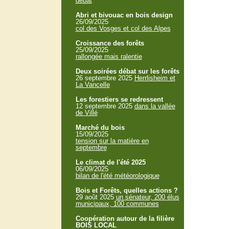
débat
Abri et bivouac en bois design
26/09/2025
col des Vosges et col des Alpes
Croissance des forêts
25/09/2025
rallongée mais ralentie
Deux soirées débat sur les forêts
26 septembre 2025
Herrlisheim et
La Vancelle
Les forestiers se redressent
12 septembre 2025
dans la vallée
de Villé
Marché du bois
15/09/2025
tension sur la matière en
septembre
Le climat de l'été 2025
06/09/2025
bilan de l'été météorologique
Bois et Forêts, quelles actions ?
29 août 2025
un sénateur, 200 élus
municipaux, 100 communes
Coopération autour de la filière
BOIS LOCAL