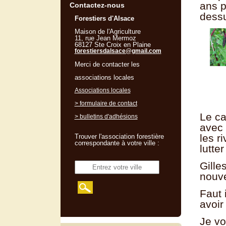
ans p
Contactez-nous
dess
Forestiers d'Alsace
Maison de l'Agriculture
11, rue Jean Mermoz
68127 Ste Croix en Plaine
forestiersdalsace@gmail.com
Merci de contacter les
associations locales
Associations locales
> formulaire de contact
Le ca
> bulletins d'adhésions
avec 
les r
Trouver l'association forestière
correspondante à votre ville :
lutte
Gille
nouve
Faut 
avoir
Je vo