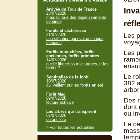
Actualités Forestiers d'Alsace
Inva
Arrivée du Tour de France
23/07/2026
mais la roue des dépérissements
réfl
continue
Forêts et sécheresse
Les p
21/07/2026
une situation qui évolue chaque
voyag
semaine
Les p
Forêts intouchées, forêts
anciennes, forêts primaires
ramen
14/07/2026
quelle liberté pour les arbres et les
ensui
forêts ?
Le ro
Sentinelles de la forêt
10/07/2026
382 a
qui veillent sur les forêts en été
arbor
Forêt Mag
09/07/2026
Des m
lecture estivale
dont 
Les arbres qui transpirent
ou in
07/07/2026
durant l'été
Le ce
> voir toutes les actualités
massi
tempê