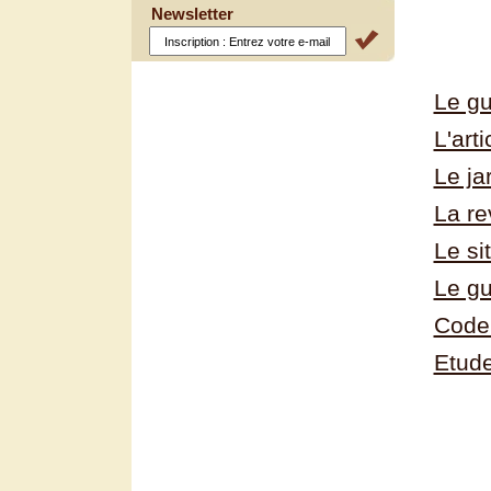
Newsletter
Le gu
L'art
Le ja
La r
Le si
Le gu
Code 
Etude