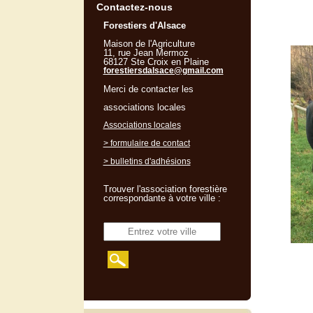
Contactez-nous
Forestiers d'Alsace
Maison de l'Agriculture
11, rue Jean Mermoz
68127 Ste Croix en Plaine
forestiersdalsace@gmail.com
Merci de contacter les
associations locales
Associations locales
> formulaire de contact
> bulletins d'adhésions
Trouver l'association forestière
correspondante à votre ville :