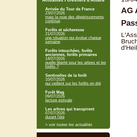
Actualités Forestiers d'Alsace
AG A
Arrivée du Tour de France
23/07/2026
mais la roue des dépérissements
Pass
continue
Forêts et sécheresse
L'Ass
21/07/2026
une situation qui évolue chaque
Bruc
semaine
d'Hei
Forêts intouchées, forêts
anciennes, forêts primaires
14/07/2026
quelle liberté pour les arbres et les
forêts ?
Sentinelles de la forêt
10/07/2026
qui veillent sur les forêts en été
Forêt Mag
09/07/2026
lecture estivale
Les arbres qui transpirent
07/07/2026
durant l'été
> voir toutes les actualités