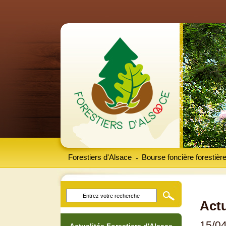
Forestiers d'Alsace
Bourse foncière forestièr
-
Actu
15/0