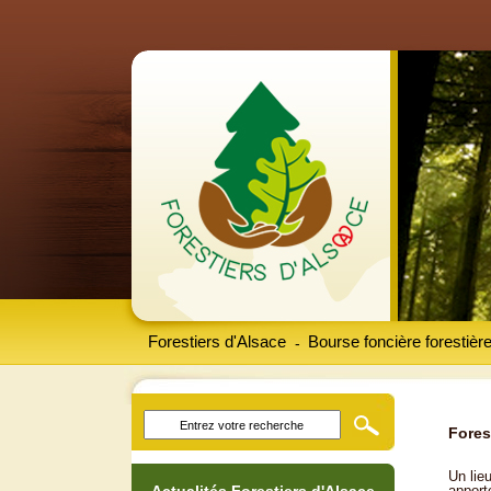
Forestiers d'Alsace
Bourse foncière forestièr
-
Fores
Un lieu
apport