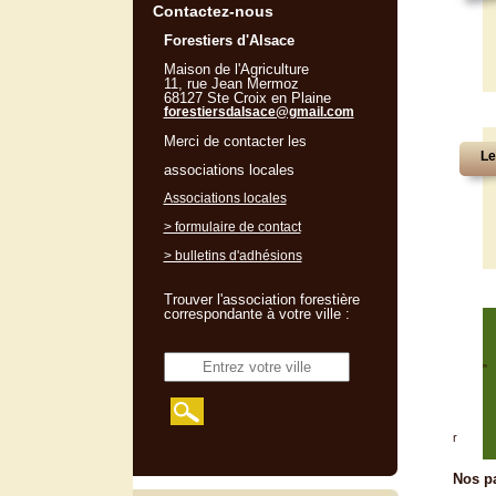
Contactez-nous
Forestiers d'Alsace
Maison de l'Agriculture
11, rue Jean Mermoz
68127 Ste Croix en Plaine
forestiersdalsace@gmail.com
Merci de contacter les
Le
associations locales
Associations locales
> formulaire de contact
> bulletins d'adhésions
Trouver l'association forestière
correspondante à votre ville :
"
r
Nos pa