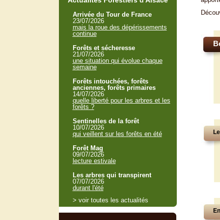
Actualités Forestiers d'Alsace
Décou
Arrivée du Tour de France
23/07/2026
mais la roue des dépérissements
continue
B
Forêts et sécheresse
21/07/2026
une situation qui évolue chaque
semaine
Forêts intouchées, forêts
anciennes, forêts primaires
14/07/2026
quelle liberté pour les arbres et les
forêts ?
Sentinelles de la forêt
10/07/2026
Le
qui veillent sur les forêts en été
Forêt Mag
09/07/2026
lecture estivale
Les arbres qui transpirent
07/07/2026
durant l'été
> voir toutes les actualités
En