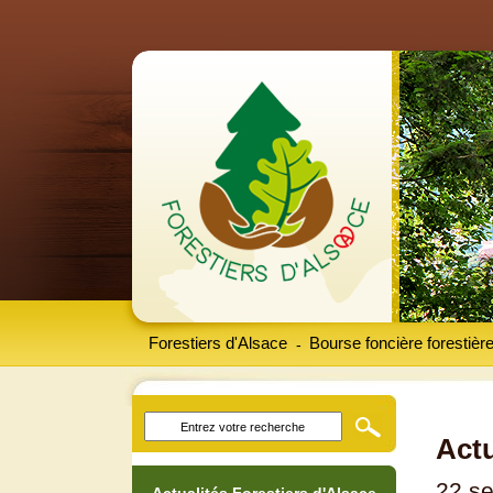
Forestiers d'Alsace
Bourse foncière forestièr
-
Actu
22 s