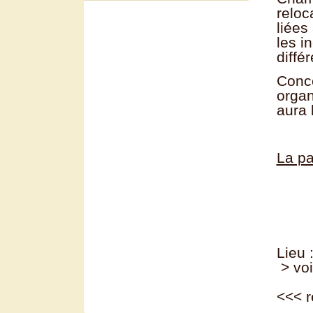
reloc
liées
les i
diffé
Conce
organ
aura 
La pa
Lieu 
> voi
<<<
r