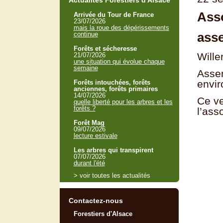
Actualités Forestiers d'Alsace
Asso
Arrivée du Tour de France
23/07/2026
mais la roue des dépérissements
ass
continue
Forêts et sécheresse
Wille
21/07/2026
une situation qui évolue chaque
semaine
Assem
envir
Forêts intouchées, forêts
anciennes, forêts primaires
14/07/2026
Ce ve
quelle liberté pour les arbres et les
forêts ?
l’ass
Forêt Mag
09/07/2026
lecture estivale
Les arbres qui transpirent
07/07/2026
durant l'été
> voir toutes les actualités
Contactez-nous
Forestiers d'Alsace