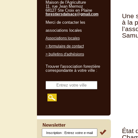
Maison de l'Agriculture
11, rue Jean Mermoz
68127 Ste Croix en Plaine
forestiersdalsace@gmail.com
Une s
à la 
Merci de contacter les
l’ass
associations locales
Samue
Associations locales
> formulaire de contact
> bulletins d'adhésions
Trouver l'association forestière
correspondante à votre ville :
Newsletter
État 
Chamb