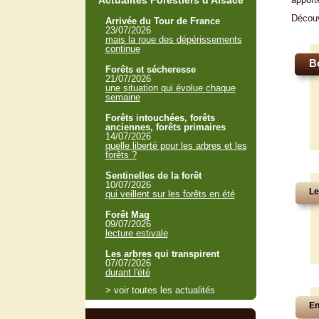
Actualités Forestiers d'Alsace
Décou
Arrivée du Tour de France
23/07/2026
mais la roue des dépérissements
continue
B
Forêts et sécheresse
21/07/2026
une situation qui évolue chaque
semaine
Forêts intouchées, forêts
anciennes, forêts primaires
14/07/2026
quelle liberté pour les arbres et les
forêts ?
Sentinelles de la forêt
10/07/2026
Le
qui veillent sur les forêts en été
Forêt Mag
09/07/2026
lecture estivale
Les arbres qui transpirent
07/07/2026
durant l'été
> voir toutes les actualités
En