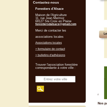
Contactez-nous
Forestiers d'Alsace
Maison de l'Agriculture
11, rue Jean Mermoz
68127 Ste Croix en Plaine
forestiersdalsace@gmail.com
Merci de contacter les
Le
associations locales
Associations locales
> formulaire de contact
> bulletins d'adhésions
Trouver l'association forestière
correspondante à votre ville :
"
r
Nos pa