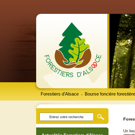
Forestiers d'Alsace
Bourse foncière forestièr
-
Fores
Un lieu
apport