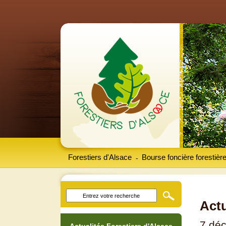
Forestiers d'Alsace
Bourse foncière forestièr
-
Actu
7 dé