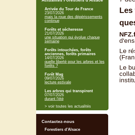
Actualités Forestiers d'Alsace
Les 
Arrivée du Tour de France
23/07/2026
mais la roue des dépérissements
ques
continue
Forêts et sécheresse
NFZ.
21/07/2026
une situation qui évolue chaque
d'ens
semaine
Le ré
Forêts intouchées, forêts
anciennes, forêts primaires
(Fran
14/07/2026
quelle liberté pour les arbres et les
forêts ?
Le bu
colla
Forêt Mag
09/07/2026
insti
lecture estivale
Les arbres qui transpirent
07/07/2026
durant l'été
> voir toutes les actualités
Contactez-nous
Forestiers d'Alsace