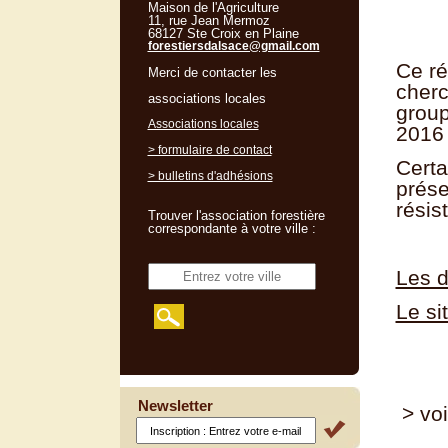
Maison de l'Agriculture
11, rue Jean Mermoz
68127 Ste Croix en Plaine
forestiersdalsace@gmail.com
Ce ré
Merci de contacter les
cherc
associations locales
group
Associations locales
2016 
> formulaire de contact
Certa
> bulletins d'adhésions
prése
résis
Trouver l'association forestière
correspondante à votre ville :
Les d
Le si
Newsletter
> voi