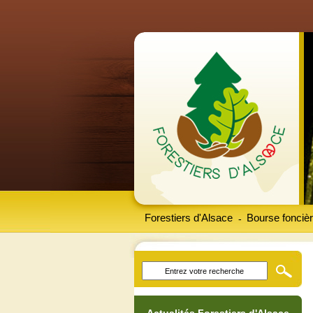
Forestiers d'Alsace
Bourse foncièr
-