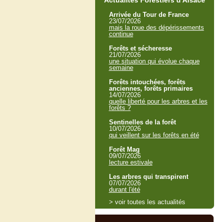
Actualités Forestiers d'Alsace
Arrivée du Tour de France
23/07/2026
mais la roue des dépérissements
continue
Forêts et sécheresse
21/07/2026
une situation qui évolue chaque
semaine
Forêts intouchées, forêts
anciennes, forêts primaires
14/07/2026
quelle liberté pour les arbres et les
forêts ?
Sentinelles de la forêt
10/07/2026
qui veillent sur les forêts en été
Forêt Mag
09/07/2026
lecture estivale
Les arbres qui transpirent
07/07/2026
durant l'été
> voir toutes les actualités