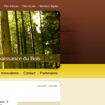
-
Plan d'accès
-
Plan du site
-
Mentions légales
Innovations
Contact
Partenaires
-
-
>
accueil
>
accueil
ens. Il
es.