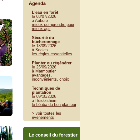
Agenda
L'eau en forêt
le 03/07/2026
à Aubure
mieux comprendre pour
mieux agir
Sécurité du
bûcheronnage
le 18/09/2026
à Saales
les règles essentielles
Planter ou régénérer
le 25/09/2026
à Marmoutier
avantages,
inconvénients, choix
Techniques de
plantation
le 09/10/2026
à Heidolsheim
le béaba du bon planteur
> voir toutes les
évènements
Le conseil du forestier