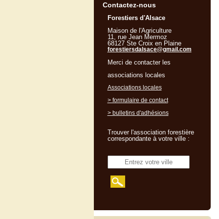
Contactez-nous
Forestiers d'Alsace
Maison de l'Agriculture
11, rue Jean Mermoz
68127 Ste Croix en Plaine
forestiersdalsace@gmail.com
Merci de contacter les
associations locales
Associations locales
> formulaire de contact
> bulletins d'adhésions
Trouver l'association forestière
correspondante à votre ville :