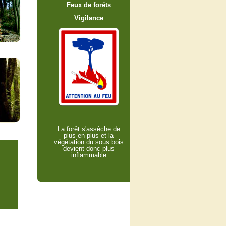
Feux de forêts
Vigilance
La forêt s'assèche de
plus en plus et la
végétation du sous bois
devient donc plus
inflammable