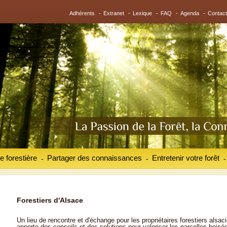
Adhérents
-
Extranet
-
Lexique
-
FAQ
-
Agenda
-
Contact
e forestière
Partager des connaissances
Entretenir votre forêt
-
-
-
Forestiers d'Alsace
Un lieu de rencontre et d'échange pour les propriétaires forestiers alsaci
apporte des conseils et des solutions pour valoriser les parcelles boisé