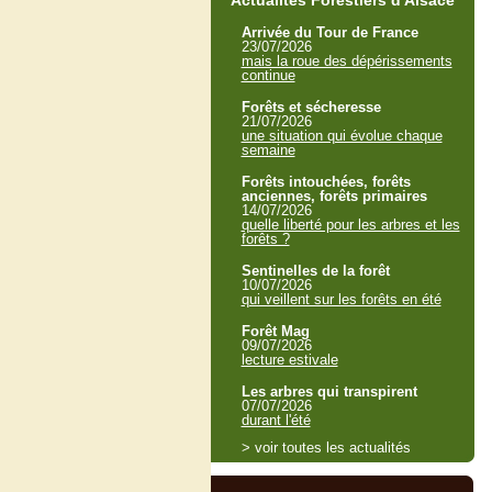
Actualités Forestiers d'Alsace
Arrivée du Tour de France
23/07/2026
mais la roue des dépérissements
continue
Forêts et sécheresse
21/07/2026
une situation qui évolue chaque
semaine
Forêts intouchées, forêts
anciennes, forêts primaires
14/07/2026
quelle liberté pour les arbres et les
forêts ?
Sentinelles de la forêt
10/07/2026
qui veillent sur les forêts en été
Forêt Mag
09/07/2026
lecture estivale
Les arbres qui transpirent
07/07/2026
durant l'été
> voir toutes les actualités