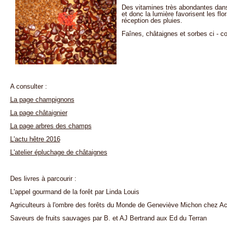
Des vitamines très abondantes dans 
et donc la lumière favorisent les flo
réception des pluies.
Faînes, châtaignes et sorbes ci - co
A consulter :
La page champignons
La page châtaignier
La page arbres des champs
L'actu hêtre 2016
L'atelier épluchage de châtaignes
Des livres à parcourir :
L'appel gourmand de la forêt par Linda Louis
Agriculteurs à l'ombre des forêts du Monde de Geneviève Michon chez A
Saveurs de fruits sauvages par B. et AJ Bertrand aux Ed du Terran