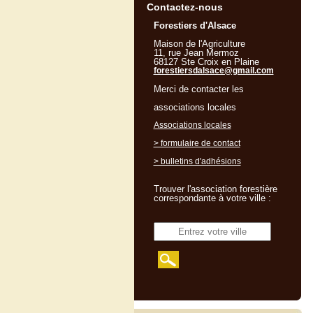
Contactez-nous
Forestiers d'Alsace
Maison de l'Agriculture
11, rue Jean Mermoz
68127 Ste Croix en Plaine
forestiersdalsace@gmail.com
Merci de contacter les
associations locales
Associations locales
> formulaire de contact
> bulletins d'adhésions
Trouver l'association forestière
correspondante à votre ville :