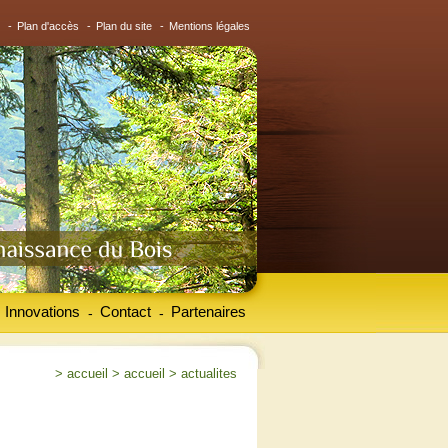
-
Plan d'accès
-
Plan du site
-
Mentions légales
Innovations
Contact
Partenaires
-
-
>
accueil
>
accueil
>
actualites