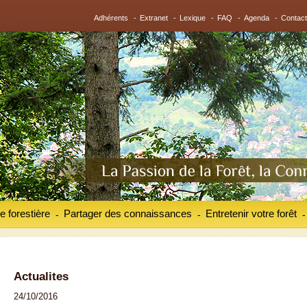
Adhérents
-
Extranet
-
Lexique
-
FAQ
-
Agenda
-
Contact
e forestière
Partager des connaissances
Entretenir votre forêt
-
-
-
Actualites
24/10/2016