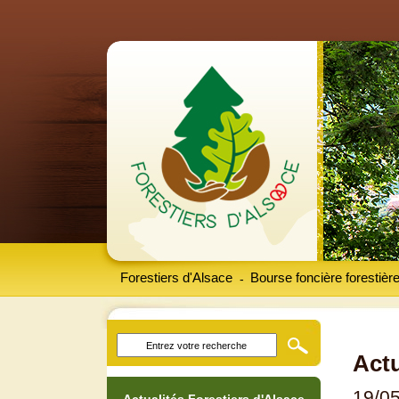
Forestiers d'Alsace
Bourse foncière forestièr
-
Actu
19/0