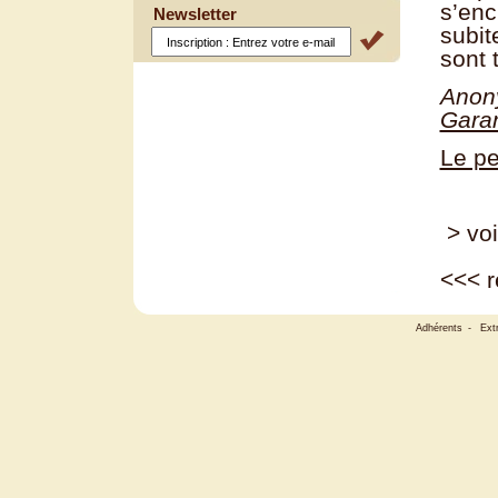
s’enc
Newsletter
subit
sont 
Anony
Gara
Le pet
> voi
<<<
r
Adhérents
-
Ext