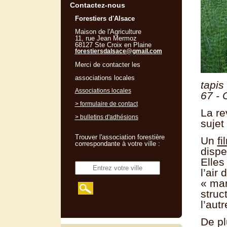
Contactez-nous
Forestiers d'Alsace
Maison de l'Agriculture
11, rue Jean Mermoz
68127 Ste Croix en Plaine
forestiersdalsace@gmail.com
Merci de contacter les
associations locales
tapis
Associations locales
67 - 
> formulaire de contact
La re
> bulletins d'adhésions
sujet
Trouver l'association forestière
Un
fi
correspondante à votre ville :
dispe
Elles
l’air
« mar
struc
l’autr
De pl