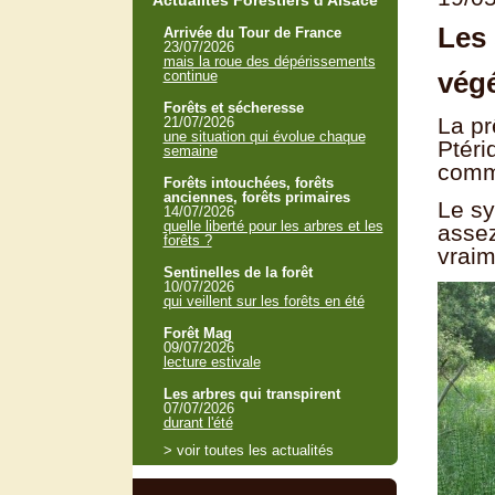
Actualités Forestiers d'Alsace
Les 
Arrivée du Tour de France
23/07/2026
mais la roue des dépérissements
végé
continue
Forêts et sécheresse
La pr
21/07/2026
une situation qui évolue chaque
Ptéri
semaine
comme
Forêts intouchées, forêts
anciennes, forêts primaires
Le sy
14/07/2026
quelle liberté pour les arbres et les
assez
forêts ?
vraim
Sentinelles de la forêt
10/07/2026
qui veillent sur les forêts en été
Forêt Mag
09/07/2026
lecture estivale
Les arbres qui transpirent
07/07/2026
durant l'été
> voir toutes les actualités