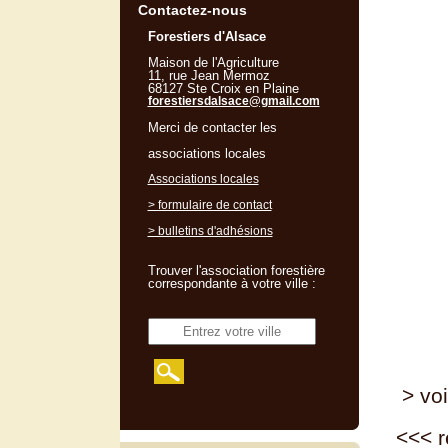
Contactez-nous
Forestiers d'Alsace
Maison de l'Agriculture
11, rue Jean Mermoz
68127 Ste Croix en Plaine
forestiersdalsace@gmail.com
Merci de contacter les
associations locales
Associations locales
> formulaire de contact
> bulletins d'adhésions
Trouver l'association forestière
correspondante à votre ville :
> voi
<<<
r