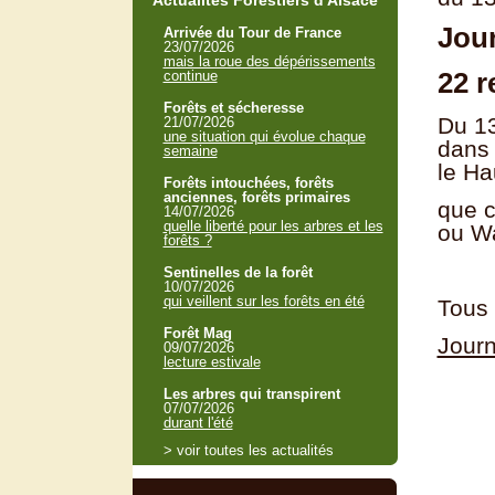
Actualités Forestiers d'Alsace
Jour
Arrivée du Tour de France
23/07/2026
mais la roue des dépérissements
22 r
continue
Forêts et sécheresse
Du 13
21/07/2026
une situation qui évolue chaque
dans 
semaine
le Ha
Forêts intouchées, forêts
anciennes, forêts primaires
que c
14/07/2026
quelle liberté pour les arbres et les
ou W
forêts ?
Sentinelles de la forêt
10/07/2026
qui veillent sur les forêts en été
Tous 
Forêt Mag
Journ
09/07/2026
lecture estivale
Les arbres qui transpirent
07/07/2026
durant l'été
> voir toutes les actualités