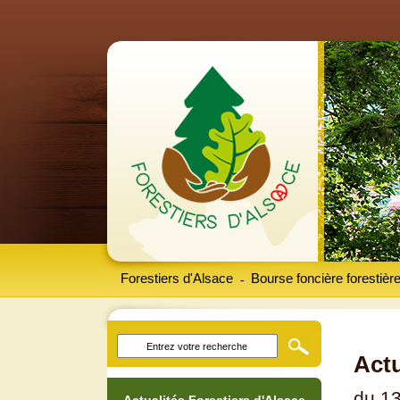
Forestiers d'Alsace
Bourse foncière forestièr
-
Actu
du 13