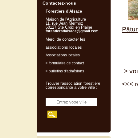
Contactez-nous
Forestiers d'Alsace
Maison de l'Agriculture
11, rue Jean Mermoz
68127 Ste Croix en Plaine
Pâtur
forestiersdalsace@gmail.com
Merci de contacter les
associations locales
Associations locales
> formulaire de contact
> voi
> bulletins d'adhésions
<<<
r
Trouver l'association forestière
correspondante à votre ville :