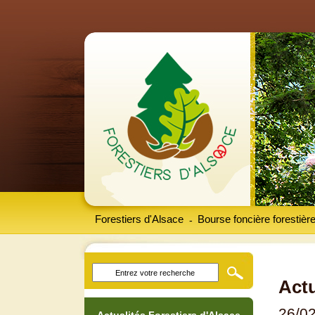
Forestiers d'Alsace
Bourse foncière forestièr
-
Actu
26/0