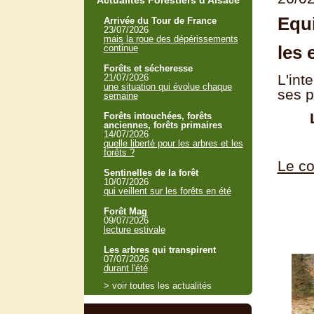
Actualités Forestiers d'Alsace
Equi
Arrivée du Tour de France
23/07/2026
mais la roue des dépérissements
les 
continue
Forêts et sécheresse
L'int
21/07/2026
une situation qui évolue chaque
ses p
semaine
Forêts intouchées, forêts
anciennes, forêts primaires
14/07/2026
quelle liberté pour les arbres et les
forêts ?
Le co
Sentinelles de la forêt
10/07/2026
qui veillent sur les forêts en été
Forêt Mag
09/07/2026
lecture estivale
Les arbres qui transpirent
07/07/2026
durant l'été
> voir toutes les actualités