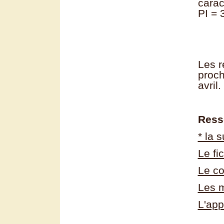
carac
PI = 
Les 
proch
avril.
Ress
* la 
Le fi
Le co
Les m
L'app