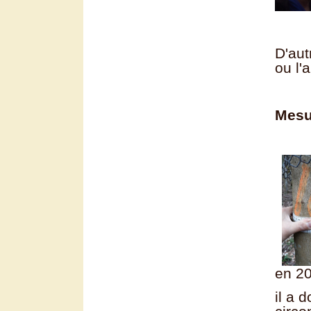
D'aut
ou l'
Mesu
en 20
il a 