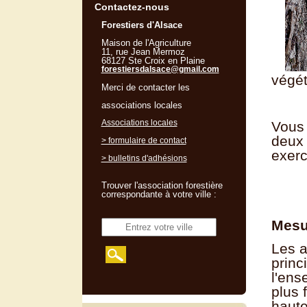
Contactez-nous
Forestiers d'Alsace
Maison de l'Agriculture
11, rue Jean Mermoz
68127 Ste Croix en Plaine
forestiersdalsace@gmail.com
végét
Merci de contacter les
associations locales
Associations locales
Vous 
deux 
> formulaire de contact
exerc
> bulletins d'adhésions
Trouver l'association forestière
correspondante à votre ville :
Mesu
Les a
princ
l'ens
plus 
haute