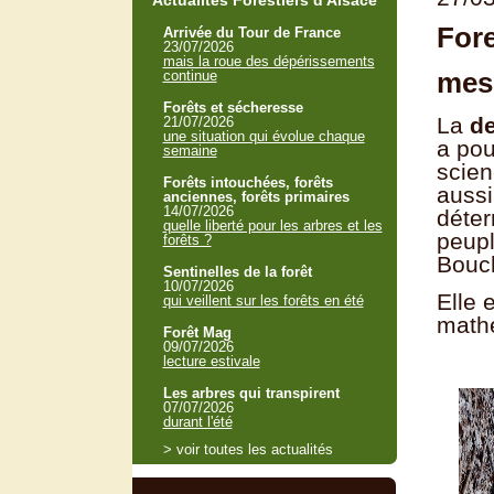
Actualités Forestiers d'Alsace
Fore
Arrivée du Tour de France
23/07/2026
mais la roue des dépérissements
mesu
continue
Forêts et sécheresse
La
d
21/07/2026
une situation qui évolue chaque
a pou
semaine
scien
Forêts intouchées, forêts
aussi
anciennes, forêts primaires
14/07/2026
déter
quelle liberté pour les arbres et les
peup
forêts ?
Bouc
Sentinelles de la forêt
10/07/2026
Elle 
qui veillent sur les forêts en été
mathé
Forêt Mag
09/07/2026
lecture estivale
Les arbres qui transpirent
07/07/2026
durant l'été
> voir toutes les actualités