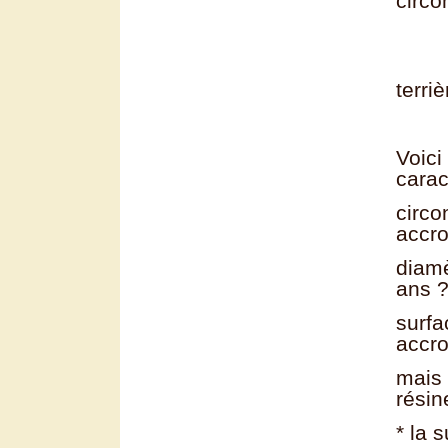
circo
ou 
ou 
terriè
Voici
carac
circo
accro
diamè
ans ?
surfa
accro
mais 
résin
* la 