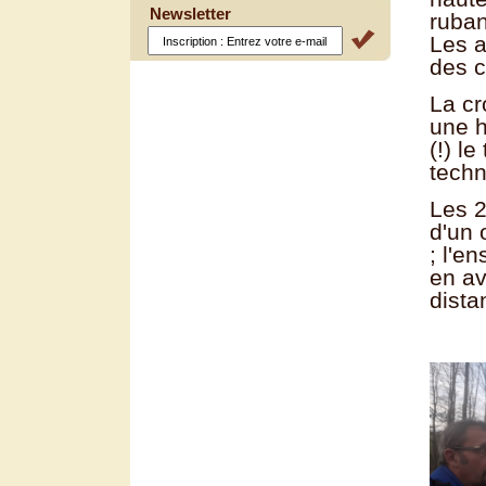
Newsletter
ruban
Les a
des c
La cr
une h
(!) l
techn
Les 2
d'un 
; l'e
en av
dista