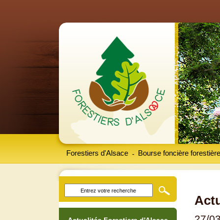
Forestiers d'Alsace
Bourse foncière forestièr
-
Actu
27/0