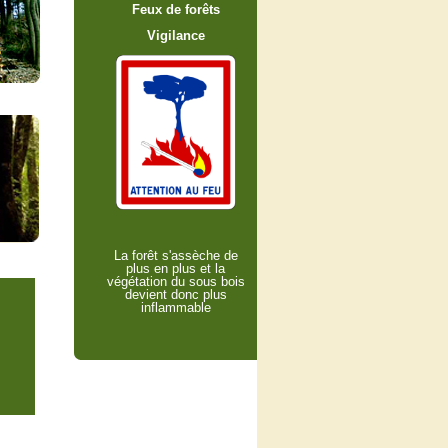
Feux de forêts
Vigilance
La forêt s'assèche de
plus en plus et la
végétation du sous bois
devient donc plus
inflammable