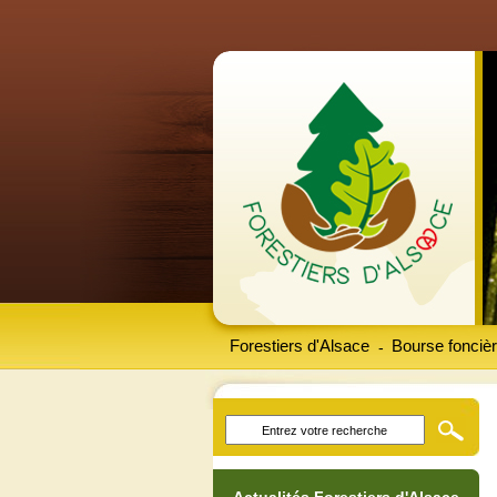
Forestiers d'Alsace
Bourse foncièr
-