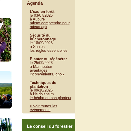
Agenda
L'eau en forêt
le 03/07/2026
à Aubure
mieux comprendre pour
mieux agir
Sécurité du
bûcheronnage
le 18/09/2026
à Saales
les règles essentielles
Planter ou régénérer
le 25/09/2026
à Marmoutier
avantages,
inconvénients, choix
Techniques de
plantation
le 09/10/2026
à Heidolsheim
le béaba du bon planteur
> voir toutes les
évènements
Le conseil du forestier