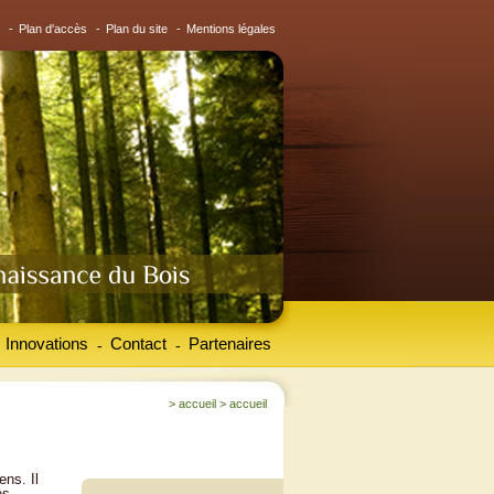
-
Plan d'accès
-
Plan du site
-
Mentions légales
Innovations
Contact
Partenaires
-
-
>
accueil
>
accueil
ens. Il
es.