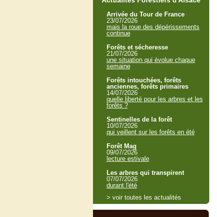
Actualités Forestiers d'Alsace
Arrivée du Tour de France
23/07/2026
mais la roue des dépérissements
continue
Forêts et sécheresse
21/07/2026
une situation qui évolue chaque
semaine
Forêts intouchées, forêts
anciennes, forêts primaires
14/07/2026
quelle liberté pour les arbres et les
forêts ?
Sentinelles de la forêt
10/07/2026
qui veillent sur les forêts en été
Forêt Mag
09/07/2026
lecture estivale
Les arbres qui transpirent
07/07/2026
durant l'été
> voir toutes les actualités