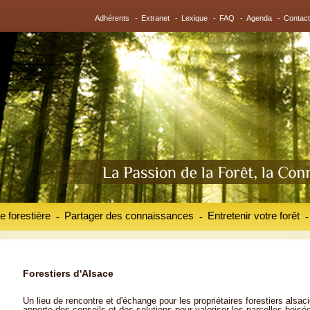
Adhérents
-
Extranet
-
Lexique
-
FAQ
-
Agenda
-
Contact
e forestière
Partager des connaissances
Entretenir votre forêt
-
-
-
Forestiers d'Alsace
Un lieu de rencontre et d'échange pour les propriétaires forestiers alsaci
apporte des conseils et des solutions pour valoriser les parcelles boisé