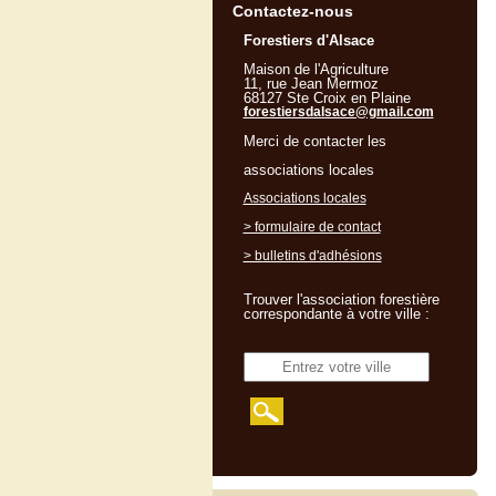
Contactez-nous
Forestiers d'Alsace
Maison de l'Agriculture
11, rue Jean Mermoz
68127 Ste Croix en Plaine
forestiersdalsace@gmail.com
Merci de contacter les
associations locales
Associations locales
> formulaire de contact
> bulletins d'adhésions
Trouver l'association forestière
correspondante à votre ville :