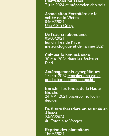
Plantations réussies
7 juin 2024
et préparation des sols
Association Forestière de la
vallée de la Weiss
04/06/2024
Une AG à Orbey
De l'eau en abondance
03/06/2024
les chiffres de l'hiver
météorologique et de l'année 2024
Cultiver le bon mélange
30 mai 2024
dans les forêts du
Ried
Aménagements cynégétiques
17 mai 2024
concilier chasse et
production de bois de qualité
Enrichir les forêts de la Haute
Bruche
24 MAI 2024
observer, réfléchir,
décider
De futurs forestiers en tournée en
Alsace
24/05/2024
du Forez aux Vosges
Reprise des plantations
15/05/2024