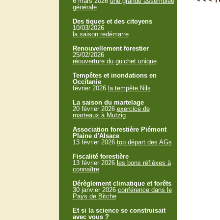
6 mars 2026
une grande assemblée
générale
Des tiques et des citoyens
10/03/2026
la saison redémarre
Renouvellement forestier
25/02/2026
réouverture du guichet unique
Tempêtes et inondations en
Occitanie
février 2026
la tempête Nils
La saison du martelage
20 février 2026
exercice de
marteaux à Mutzig
Association forestière Piémont
Plaine d'Alsace
13 février 2026
top départ des AGs
Fiscalité forestière
13 février 2026
les bons réflèxes à
connaître
Dérèglement climatique et forêts
30 janvier 2026
conférence dans le
Pays de Bitche
Et si la science se construisait
avec vous ?