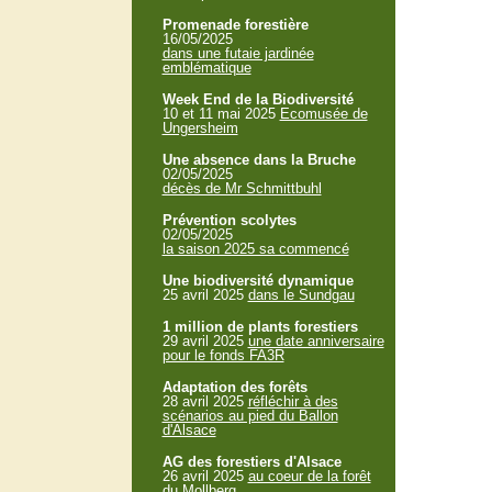
Promenade forestière
16/05/2025
dans une futaie jardinée
emblématique
Week End de la Biodiversité
10 et 11 mai 2025
Ecomusée de
Ungersheim
Une absence dans la Bruche
02/05/2025
décès de Mr Schmittbuhl
Prévention scolytes
02/05/2025
la saison 2025 sa commencé
Une biodiversité dynamique
25 avril 2025
dans le Sundgau
1 million de plants forestiers
29 avril 2025
une date anniversaire
pour le fonds FA3R
Adaptation des forêts
28 avril 2025
réfléchir à des
scénarios au pied du Ballon
d'Alsace
AG des forestiers d'Alsace
26 avril 2025
au coeur de la forêt
du Mollberg