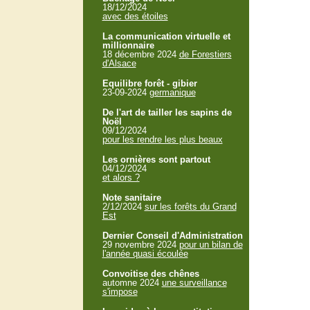
18/12/2024
avec des étoiles
La communication virtuelle et
millionnaire
18 décembre 2024
de Forestiers
d'Alsace
Equilibre forêt - gibier
23-09-2024
germanique
De l'art de tailler les sapins de
Noël
09/12/2024
pour les rendre les plus beaux
Les ornières sont partout
04/12/2024
et alors ?
Note sanitaire
2/12/2024
sur les forêts du Grand
Est
Dernier Conseil d'Administration
29 novembre 2024
pour un bilan de
l'année quasi écoulée
Convoitise des chênes
automne 2024
une surveillance
s'impose