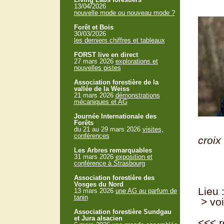
13/04/2026
nouvelle mode ou nouveau mode ?
Forêt et Bois
30/03/2026
les derniers chiffres et tableaux
FORST live en direct
27 mars 2026
explorations et
nouvelles pistes
Association forestière de la
vallée de la Weiss
21 mars 2026
démonstrations
mécaniques et AG
Journée Internationale des
Forêts
le
du 21 au 29 mars 2026
visites,
conférences
croix
Les Arbres remarquables
31 mars 2026
exposition et
conférence à Strasbourg
Association forestière des
Vosges du Nord
Lieu 
13 mars 2026
une AG au parfum de
tanin
> voi
Association forestière Sundgau
et Jura alsacien
<<<
r