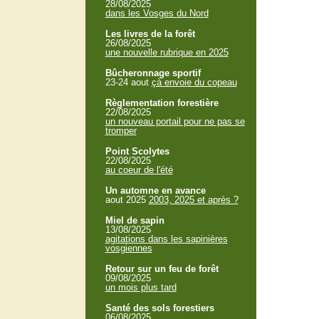
28/08/2025
dans les Vosges du Nord
Les livres de la forêt
26/08/2025
une nouvelle rubrique en 2025
Bûcheronnage sportif
23-24 aout
çà envoie du copeau
Règlementation forestière
22/08/2025
un nouveau portail pour ne pas se
tromper
Point Scolytes
22/08/2025
au coeur de l'été
Un automne en avance
aout 2025
2003, 2025 et après ?
Miel de sapin
13/08/2025
agitations dans les sapinières
vosgiennes
Retour sur un feu de forêt
09/08/2025
un mois plus tard
Santé des sols forestiers
06/08/2025