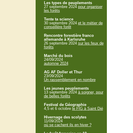
Les types de peuplements
27 septembre 2024
pour organiser
les forêts
Tente ta science
30 septembre 2024
et le métier de
conseillère forêt
Rencontre forestière franco
allemande à Karlsruhe
26 septembre 2024
sur les feux de
forêts
Marché du bois
24/09/2024
automne 2024
AG AF Doller et Thur
23/09/2024
Un rassemblement en nombre
Les jeunes peuplements
13 septembre 2024
à soigner, pour
de belles forêts
Festival de Géographie
4,5 et 6 octobre
le FIG à Saint Dié
Hivernage des scolytes
11/09/2024
où se cachent ils en hiver ?