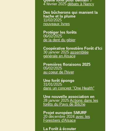
Quelle forêt pour demain ?
4 février 2025
débats à Nancy
Des bûcherons qui manient la
hache et la plume
11/02/2025
nouveaux livres
Protéger les forêts
06/02/2025
de la dent du gibier
Coopérative forestière Forêt d'Ici
30 janvier 2025
assemblée
générale en Alsace
Premières floraisons 2025
05/02/2025
au coeur de l'hiver
Une forêt éponge
31/01/2025
dans un concept "One Health"
Une nouvelle association en
28 janvier 2025
Actions dans les
forêts du Pays de Bitche
Projet européen SMURF
20 décembre 2024
avec les
Forestiers d'Alsace
La Forêt à écouter