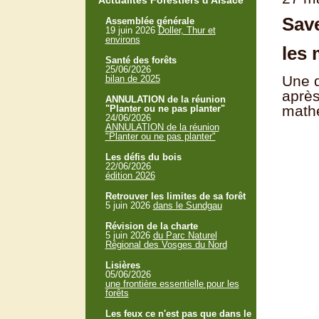
Actualités Forestiers d'Alsace
Save
Assemblée générale
19 juin 2026
Doller, Thur et
environs
les 
Santé des forêts
25/06/2026
Une q
bilan de 2025
après
ANNULATION de la réunion
mathé
"Planter ou ne pas planter"
24/06/2026
ANNULATION de la réunion
"Planter ou ne pas planter"
Les défis du bois
22/06/2026
édition 2026
Retrouver les limites de sa forêt
5 juin 2026
dans le Sundgau
Révision de la charte
5 juin 2026
du Parc Naturel
Régional des Vosges du Nord
Lisières
05/06/2026
une frontière essentielle pour les
forêts
Les feux ce n'est pas que dans le