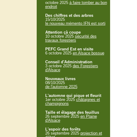
octobre 2025
à faire tomber au bon
endroit
Des chiffres et des arbres
15/10/2025
le nouveau mémento IFN est sorti
Attention çà coupe
10 octobre 2025
sécurité des
travaux forestiers
PEFC Grand Est en visite
6 octobre 2025
en Alsace bossue
Conseil d'Administration
3 octobre 2025
des Forestiers
d'Alsace
Nouveaux livres
08/10/2025
de l'automne 2025
L'automne qui pique et fleurit
1er octobre 2025
châtaignes et
champignons
Taille et élagage des feuillus
26 septembre 2025
en Plaine
d'Alsace
L'espoir des forêts
26 septembre 2025
projection et