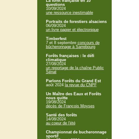
La forêt française en 10
questions
10/09/2024
une ressource inestimable
Portraits de forestiers alsaciens
06/09/2024
un livre papier et électronique
Timberfest
7 et 8 septembre
concours de
bûcheronnage à Sarrebourg
Forêts françaises : le défi
climatique
27/08/2024
un reportage de la chaîne Public
Sénat
Parlons Forêts du Grand Est
août 2024
la revue du CNPF
Un Maître des Eaux et Forêts
nous quitte
19/08/2024
décès de François Moyses
Santé des forêts
14/08/2024
au coeur de l'été
Championnat de bucheronnage
sportif