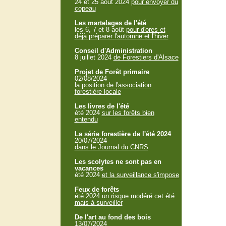
24 et 25 aout 2024
pour envoyer du
copeau
Les martelages de l'été
les 6, 7 et 8 août
pour d'ores et
déjà préparer l'automne et l'hiver
Conseil d'Administration
8 juillet 2024
de Forestiers d'Alsace
Projet de Forêt primaire
02/08/2024
la position de l'association
forestière locale
Les livres de l'été
été 2024
sur les forêts bien
entendu
La série forestière de l'été 2024
20/07/2024
dans le Journal du CNRS
Les scolytes ne sont pas en
vacances
été 2024
et la surveillance s'impose
Feux de forêts
été 2024
un risque modéré cet été
mais à surveiller
De l'art au fond des bois
13/07/2024