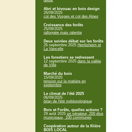
débat
Abri et bivouac en bois design
26/09/2025
col des Vosges et col des Alpes
Croissance des forêts
25/09/2025
rallongée mais ralentie
Deux soirées débat sur les forêts
26 septembre 2025
Herrlisheim et
La Vancelle
Les forestiers se redressent
12 septembre 2025
dans la vallée
de Villé
Marché du bois
15/09/2025
tension sur la matière en
septembre
Le climat de l'été 2025
06/09/2025
bilan de l'été météorologique
Bois et Forêts, quelles actions ?
29 août 2025
un sénateur, 200 élus
municipaux, 100 communes
Coopération autour de la filière
BOIS LOCAL