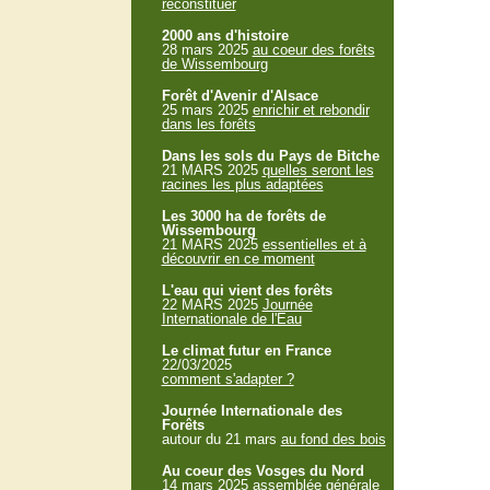
reconstituer
2000 ans d'histoire
28 mars 2025
au coeur des forêts
de Wissembourg
Forêt d'Avenir d'Alsace
25 mars 2025
enrichir et rebondir
dans les forêts
Dans les sols du Pays de Bitche
21 MARS 2025
quelles seront les
racines les plus adaptées
Les 3000 ha de forêts de
Wissembourg
21 MARS 2025
essentielles et à
découvrir en ce moment
L'eau qui vient des forêts
22 MARS 2025
Journée
Internationale de l'Eau
Le climat futur en France
22/03/2025
comment s'adapter ?
Journée Internationale des
Forêts
autour du 21 mars
au fond des bois
Au coeur des Vosges du Nord
14 mars 2025
assemblée générale