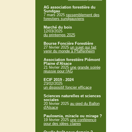
AG association forestière du
Sundgau
7 mars 2025
rassemblement des
forestiers sundgauviens
Marché du bois
12/03/2025
du printemps 2025
Bourse Foncière Forestière
27 février 2025
un sujet qui fait
venir du monde à Pfaffenheim
Association forestière Piémont
Plaine d'Alsace
21 février 2025
une grande soirée
réussie pour l'AG
ECIF 2019 - 2024
23/02/2025
un dispositif foncier efficace
Sciences naturelles et sciences
sociales
20 février 2025
au pied du Ballon
d'Alsace
Paulownia, miracle ou mirage ?
19 février 2025
une conférence
pour des idées claires