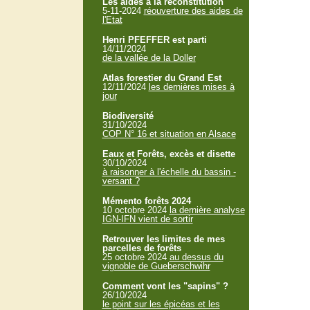
Les aides à la reconstitution
5-11-2024
réouverture des aides de
l'Etat
Henri PFEFFER est parti
14/11/2024
de la vallée de la Doller
Atlas forestier du Grand Est
12/11/2024
les dernières mises à
jour
Biodiversité
31/10/2024
COP N° 16 et situation en Alsace
Eaux et Forêts, excès et disette
30/10/2024
à raisonner à l'échelle du bassin -
versant ?
Mémento forêts 2024
10 octobre 2024
la dernière analyse
IGN-IFN vient de sortir
Retrouver les limites de mes
parcelles de forêts
25 octobre 2024
au dessus du
vignoble de Gueberschwihr
Comment vont les "sapins" ?
26/10/2024
le point sur les épicéas et les