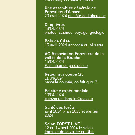
Une assemblée générale de
Forestiers d'Alsace
20 avril 2024
du côté de Labaroche
Cinq livres
18/04/2024
photos, science, voyage, géologie
Bois de Crise
15 avril 2024
annonce du Ministre
AG Association Forestière de la
vallée de la Bruche
15/04/2024
Passation de présidence
Retour sur coupe 5/5
11/04/2024
parcelle coupée, on fait quoi ?
Eclaircie expérimentale
10/04/2024
bienvenue dans le Caucase
Santé des forêts
avril 2024
bilan 2023 et alertes
2024
Salon FORST LIVE
12 au 14 avril 2024
le salon
forestier de la vallée du Rhin