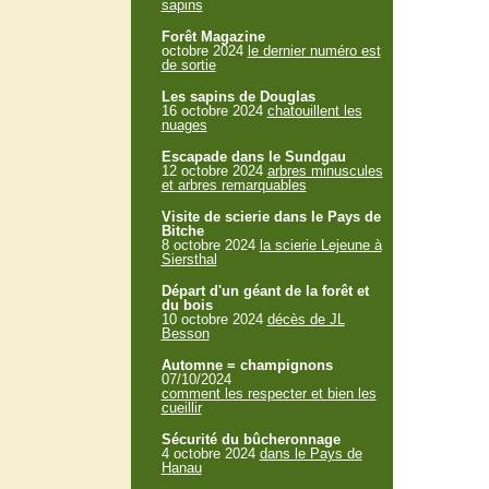
sapins
Forêt Magazine
octobre 2024
le dernier numéro est
de sortie
Les sapins de Douglas
16 octobre 2024
chatouillent les
nuages
Escapade dans le Sundgau
12 octobre 2024
arbres minuscules
et arbres remarquables
Visite de scierie dans le Pays de
Bitche
8 octobre 2024
la scierie Lejeune à
Siersthal
Départ d'un géant de la forêt et
du bois
10 octobre 2024
décès de JL
Besson
Automne = champignons
07/10/2024
comment les respecter et bien les
cueillir
Sécurité du bûcheronnage
4 octobre 2024
dans le Pays de
Hanau