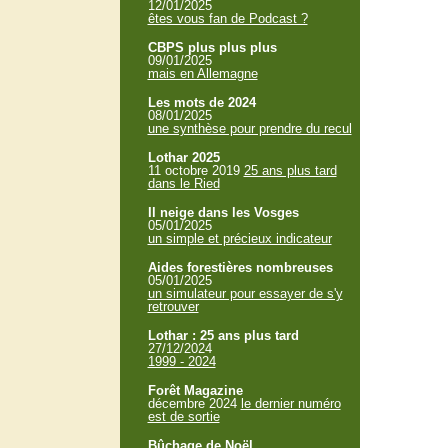
12/01/2025
êtes vous fan de Podcast ?
CBPS plus plus plus
09/01/2025
mais en Allemagne
Les mots de 2024
08/01/2025
une synthèse pour prendre du recul
Lothar 2025
11 octobre 2019
25 ans plus tard
dans le Ried
Il neige dans les Vosges
05/01/2025
un simple et précieux indicateur
Aides forestières nombreuses
05/01/2025
un simulateur pour essayer de s'y
retrouver
Lothar : 25 ans plus tard
27/12/2024
1999 - 2024
Forêt Magazine
décembre 2024
le dernier numéro
est de sortie
Bûchage de Noël