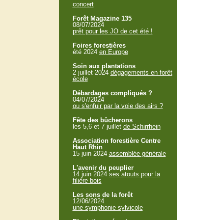
concert
Forêt Magazine 135
08/07/2024
prêt pour les JO de cet été !
Foires forestières
été 2024
en Europe
Soin aux plantations
2 juillet 2024
dégagements en forêt
école
Débardages compliqués ?
04/07/2024
ou s'enfuir par la voie des airs ?
Fête des bûcherons
les 5,6 et 7 juillet
de Schirrhein
Association forestière Centre
Haut Rhin
15 juin 2024
assemblée générale
L'avenir du peuplier
14 juin 2024
ses atouts pour la
filière bois
Les sons de la forêt
12/06/2024
une symphonie sylvicole