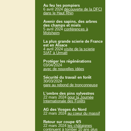
Au feu les pompiers
6 avril 2024
découverte de la DFCI
dans le Haut Rhin
Avenir des sapins, des arbres
des champs et miels
5 avril 2024
conférences à
Molsheim
La plus grande scierie de France
est en Alsace
4 avril 2024
visite de la scierie
SIAT à Urmatt
Protéger les régénérations
03/04/2024
avec de nouvelles idées
Sécurité du travail en forêt
30/03/2024
gare au rebond de tronçonneuse
L'ombre des pins sylvestres
22 mars 2024
pour la Journée
Internationale des Forêts
AG des Vosges du Nord
22 mars 2024
au coeur du massif
Retour sur coupe 4/5
22 mars 2024
les châtaignes
continuent à tomber 10 ans plus