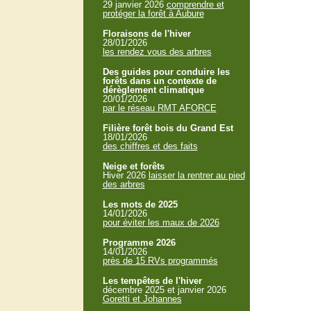
29 janvier 2026
comprendre et
protéger la forêt à Aubure
Floraisons de l'hiver
28/01/2026
les rendez vous des arbres
Des guides pour conduire les
forêts dans un contexte de
dérèglement climatique
20/01/2026
par le réseau RMT AFORCE
Filière forêt bois du Grand Est
18/01/2026
des chiffres et des faits
Neige et forêts
Hiver 2026
laisser la rentrer au pied
des arbres
Les mots de 2025
14/01/2026
pour éviter les maux de 2026
Programme 2026
14/01/2026
près de 15 RVs programmés
Les tempêtes de l'hiver
décembre 2025 et janvier 2026
Goretti et Johannes