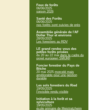
Feux de forêts
06/06/2025
saison 2026
Santé des Forêts
06/06/2025
nos forêts sont suivies de près
Assemblée générale de l'AF
Doller Thur et environs
28/05/2025
Les forestiers au RDV
LE grand rendez vous des
petites forêts privées
du 20 au 22 mai
dans le cadre du
projet européen SMURF
Foncier forestier du Pays de
Bitche
20 mai 2025
morcelé mais
améliorable pour une gestion
durable
Les sols forestiers du Ried
19/05/2025
l’invisible rendu visible
Initiation à la forêt et sa
sylviculture
19/05/2025
école primaire de Meistratzheim