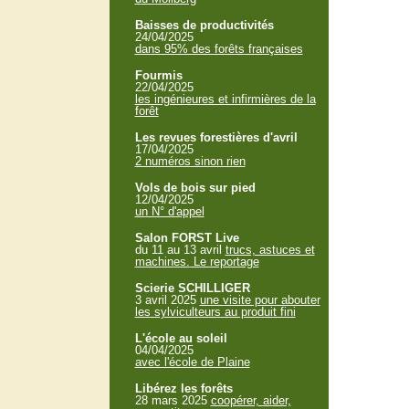
Baisses de productivités
24/04/2025
dans 95% des forêts françaises
Fourmis
22/04/2025
les ingénieures et infirmières de la
forêt
Les revues forestières d'avril
17/04/2025
2 numéros sinon rien
Vols de bois sur pied
12/04/2025
un N° d'appel
Salon FORST Live
du 11 au 13 avril
trucs, astuces et
machines. Le reportage
Scierie SCHILLIGER
3 avril 2025
une visite pour abouter
les sylviculteurs au produit fini
L'école au soleil
04/04/2025
avec l'école de Plaine
Libérez les forêts
28 mars 2025
coopérer, aider,