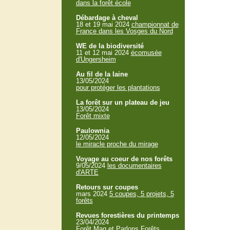
dans la forêt école
Débardage à cheval
18 et 19 mai 2024
championnat de
France dans les Vosges du Nord
WE de la biodiversité
11 et 12 mai 2024
écomusée
d'Ungersheim
Au fil de la laine
13/05/2024
pour protéger les plantations
La forêt sur un plateau de jeu
13/05/2024
Forêt mixte
Paulownia
12/05/2024
le miracle proche du mirage
Voyage au coeur de nos forêts
9/05/2024
les documentaires
d'ARTE
Retours sur coupes
mars 2024
5 coupes, 5 projets, 5
forêts
Revues forestières du printemps
23/04/2024
Forêt Mag et Parlons Forêts