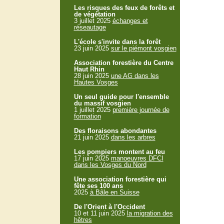
Les risques des feux de forêts et
de végétation
3 juillet 2025
échanges et
réseautage
L'école s'invite dans la forêt
23 juin 2025
sur le piémont vosgien
Association forestière du Centre
Haut Rhin
28 juin 2025
une AG dans les
Hautes Vosges
Un seul guide pour l'ensemble
du massif vosgien
1 juillet 2025
première journée de
formation
Des floraisons abondantes
21 juin 2025
dans les arbres
Les pompiers montent au feu
17 juin 2025
manoeuvres DFCI
dans les Vosges du Nord
Une association forestière qui
fête ses 100 ans
2025
à Bâle en Suisse
De l'Orient à l'Occident
10 et 11 juin 2025
la migration des
hêtres