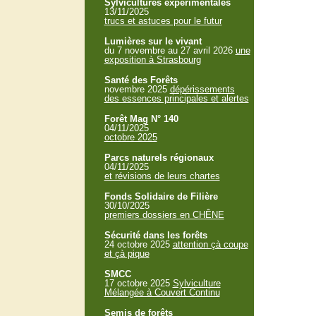
Sylvicultures expérimentales
13/11/2025
trucs et astuces pour le futur
Lumières sur le vivant
du 7 novembre au 27 avril 2026
une
exposition à Strasbourg
Santé des Forêts
novembre 2025
dépérissements
des essences principales et alertes
Forêt Mag N° 140
04/11/2025
octobre 2025
Parcs naturels régionaux
04/11/2025
et révisions de leurs chartes
Fonds Solidaire de Filière
30/10/2025
premiers dossiers en CHÊNE
Sécurité dans les forêts
24 octobre 2025
attention çà coupe
et çà pique
SMCC
17 octobre 2025
Sylviculture
Mélangée à Couvert Continu
Semis de forêts