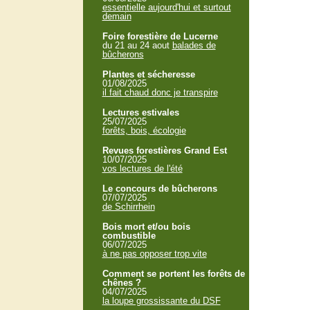
essentielle aujourd'hui et surtout
demain
Foire forestière de Lucerne
du 21 au 24 aout
balades de
bûcherons
Plantes et sécheresse
01/08/2025
il fait chaud donc je transpire
Lectures estivales
25/07/2025
forêts, bois, écologie
Revues forestières Grand Est
10/07/2025
vos lectures de l'été
Le concours de bûcherons
07/07/2025
de Schirrhein
Bois mort et/ou bois
combustible
06/07/2025
à ne pas opposer trop vite
Comment se portent les forêts de
chênes ?
04/07/2025
la loupe grossissante du DSF