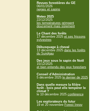
Revues forestières du GE
06/01/2026
neiges et sapins
Meteo 2025
22/12/2025
les températures grimpent
doucement mais sûrement
Le Chant des forêts
17 décembre 2025
et ses frissons
sylvestres
Débusquage à cheval
13 décembre 2025
dans les forêts
du Sundgau
Des jeux sous le sapin de Noël
15/12/2025
et bien entendu des jeux forestiers
Conseil d'Administration
5 décembre 2025
le dernier de 2025
Dans quelle mesure la filière
forêt - bois peut elle tempérer le
climat ?
le 10 décembre 2025
conférence
Les explorateurs du futur
19 et 20 novembre
Forest Innov