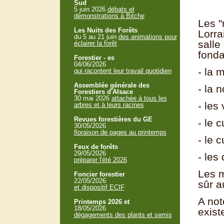
Sud
5 juin 2026
débats et
démonstrations à Bitche
Les 
Les Nuits des Forêts
Lorra
du 5 au 21 juin
des animations pour
salle
éclairer la forêt
fond
Forestier - es
04/06/2026
- la 
qui racontent leur travail quotidien
Assemblée générale des
- la 
Forestiers d'Alsace
30 mai 2026
attachée à tous les
- les
arbres et à leurs racines
Revues forestières du GE
- le 
30/05/2026
floraison de pages au printemps
- le 
Feux de forêts
29/05/2026
- les
préparer l'été 2026
Les m
Foncier forestier
22/05/2026
sûr a
et dispositif ECIF
A not
Printemps 2026 et
18/05/2026
exist
dégagements des plants et semis