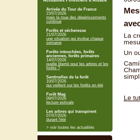
Actualités Forestiers d'Alsace
Mesu
Arrivée du Tour de France
23/07/2026
mais la roue des dépérissements
avec
continue
Forêts et sécheresse
La cr
21/07/2026
une situation qui évolue chaque
mesur
semaine
Un ou
Forêts intouchées, forêts
anciennes, forêts primaires
14/07/2026
Camil
quelle liberté pour les arbres et les
forêts ?
Chamb
simpl
Sentinelles de la forêt
10/07/2026
qui veillent sur les forêts en été
Forêt Mag
Le tu
09/07/2026
lecture estivale
Les arbres qui transpirent
07/07/2026
durant l'été
> voir toutes les actualités