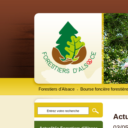
Forestiers d'Alsace
Bourse foncière forestièr
-
Actu
03/0