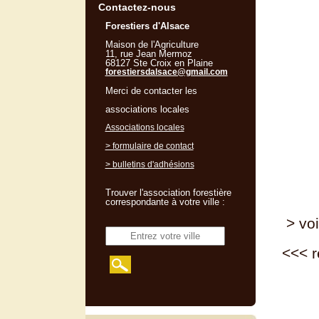
Contactez-nous
Forestiers d'Alsace
Maison de l'Agriculture
11, rue Jean Mermoz
68127 Ste Croix en Plaine
forestiersdalsace@gmail.com
Merci de contacter les
associations locales
Associations locales
> formulaire de contact
> bulletins d'adhésions
Trouver l'association forestière
correspondante à votre ville :
> voi
<<<
r