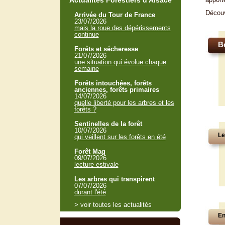
Actualités Forestiers d'Alsace
Décou
Arrivée du Tour de France
23/07/2026
mais la roue des dépérissements
continue
B
Forêts et sécheresse
21/07/2026
une situation qui évolue chaque
semaine
Forêts intouchées, forêts
anciennes, forêts primaires
14/07/2026
quelle liberté pour les arbres et les
forêts ?
Sentinelles de la forêt
10/07/2026
Le
qui veillent sur les forêts en été
Forêt Mag
09/07/2026
lecture estivale
Les arbres qui transpirent
07/07/2026
durant l'été
> voir toutes les actualités
En