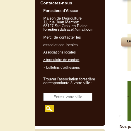
Contactez-nous
Forestiers d'Alsace
Maison de l'Agriculture
11, rue Jean Mermoz
68127 Ste Croix en Plaine
forestiersdalsace@gmail.com
Merci de contacter les
Le
associations locales
Associations locales
> formulaire de contact
> bulletins d'adhésions
Trouver l'association forestière
correspondante à votre ville :
"
r
Nos pa