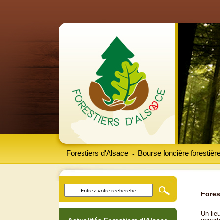
Forestiers d'Alsace
Bourse foncière forestièr
-
Fores
Un lieu
apport