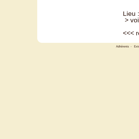
Lieu 
> voi
<<<
r
Adhérents
-
Ext