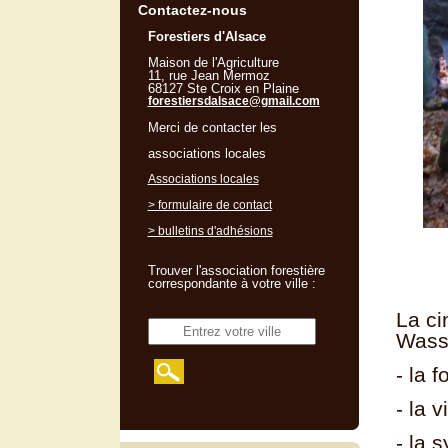
Contactez-nous
Forestiers d'Alsace
Maison de l'Agriculture
11, rue Jean Mermoz
68127 Ste Croix en Plaine
forestiersdalsace@gmail.com
Merci de contacter les
associations locales
Associations locales
> formulaire de contact
> bulletins d'adhésions
Trouver l'association forestière
correspondante à votre ville :
La ci
Wasse
- la 
- la 
- la 