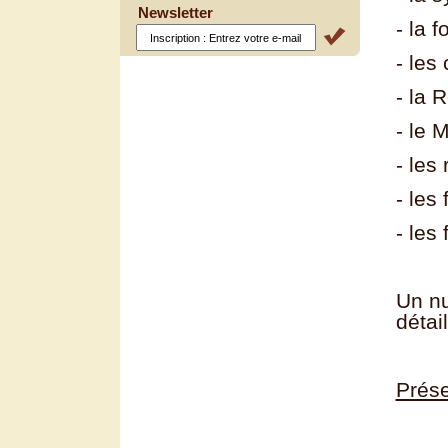
Newsletter
- la 
- les
- la 
- le 
- les
- les
- les
Un nu
détai
Prése