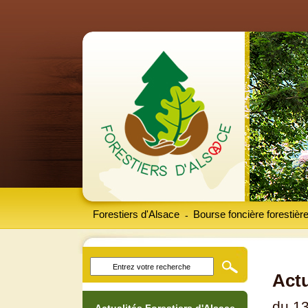
Forestiers d'Alsace
Bourse foncière forestièr
-
Actu
du 13