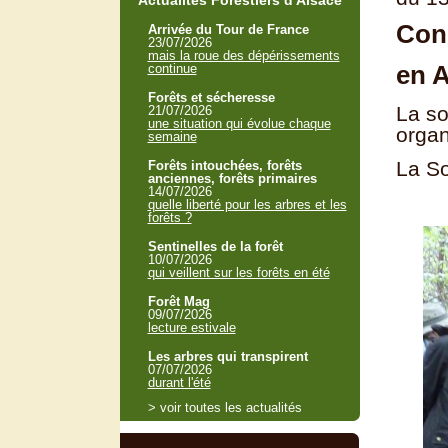
Actualités Forestiers d'Alsace
Cong
Arrivée du Tour de France
23/07/2026
mais la roue des dépérissements
en A
continue
Forêts et sécheresse
La so
21/07/2026
une situation qui évolue chaque
organ
semaine
La So
Forêts intouchées, forêts
anciennes, forêts primaires
14/07/2026
quelle liberté pour les arbres et les
forêts ?
Sentinelles de la forêt
10/07/2026
qui veillent sur les forêts en été
Forêt Mag
09/07/2026
lecture estivale
Les arbres qui transpirent
07/07/2026
durant l'été
> voir toutes les actualités