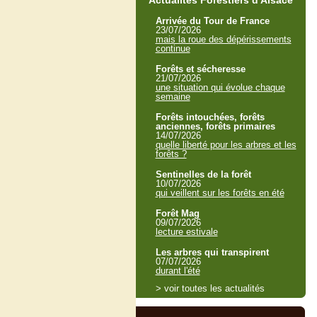
Actualités Forestiers d'Alsace
Arrivée du Tour de France
23/07/2026
mais la roue des dépérissements
continue
Forêts et sécheresse
21/07/2026
une situation qui évolue chaque
semaine
Forêts intouchées, forêts
anciennes, forêts primaires
14/07/2026
quelle liberté pour les arbres et les
forêts ?
Sentinelles de la forêt
10/07/2026
qui veillent sur les forêts en été
Forêt Mag
09/07/2026
lecture estivale
Les arbres qui transpirent
07/07/2026
durant l'été
> voir toutes les actualités