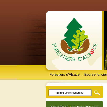
Forestiers d'Alsace
Bourse foncièr
-