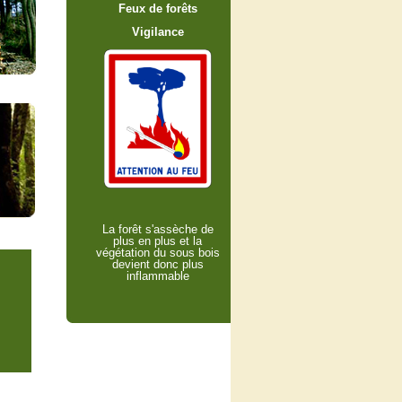
Feux de forêts
Vigilance
La forêt s'assèche de
plus en plus et la
végétation du sous bois
devient donc plus
inflammable