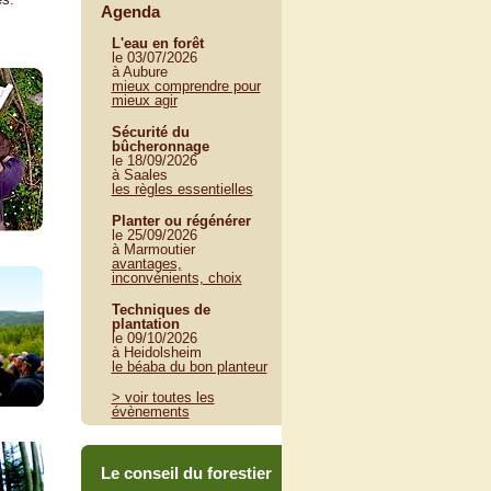
Agenda
L'eau en forêt
le 03/07/2026
à Aubure
mieux comprendre pour
mieux agir
Sécurité du
bûcheronnage
le 18/09/2026
à Saales
les règles essentielles
Planter ou régénérer
le 25/09/2026
à Marmoutier
avantages,
inconvénients, choix
Techniques de
plantation
le 09/10/2026
à Heidolsheim
le béaba du bon planteur
> voir toutes les
évènements
Le conseil du forestier