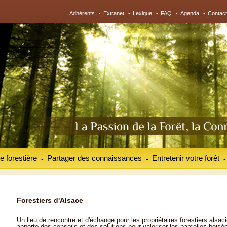
Adhérents
-
Extranet
-
Lexique
-
FAQ
-
Agenda
-
Contact
e forestière
Partager des connaissances
Entretenir votre forêt
-
-
-
Forestiers d'Alsace
Un lieu de rencontre et d'échange pour les propriétaires forestiers alsaci
apporte des conseils et des solutions pour valoriser les parcelles boisé