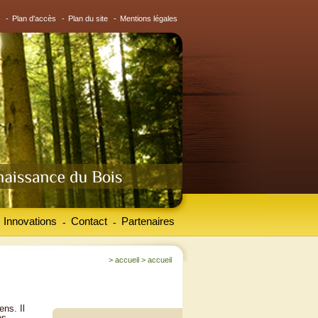
-
Plan d'accès
-
Plan du site
-
Mentions légales
Innovations
Contact
Partenaires
-
-
>
accueil
>
accueil
ens. Il
es.