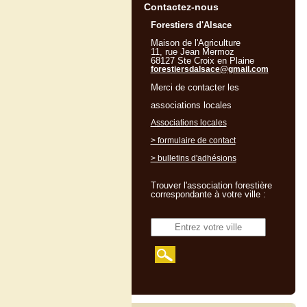
Contactez-nous
Forestiers d'Alsace
Maison de l'Agriculture
11, rue Jean Mermoz
68127 Ste Croix en Plaine
forestiersdalsace@gmail.com
Merci de contacter les
associations locales
Associations locales
> formulaire de contact
> bulletins d'adhésions
Trouver l'association forestière
correspondante à votre ville :