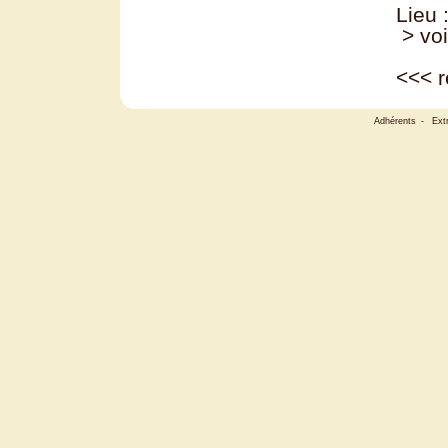
Lieu 
> voi
<<<
r
Adhérents
-
Ext