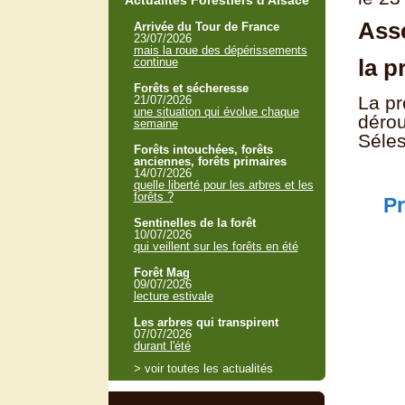
Actualités Forestiers d'Alsace
Ass
Arrivée du Tour de France
23/07/2026
mais la roue des dépérissements
la p
continue
Forêts et sécheresse
La pr
21/07/2026
une situation qui évolue chaque
dérou
semaine
Séles
Forêts intouchées, forêts
anciennes, forêts primaires
14/07/2026
quelle liberté pour les arbres et les
forêts ?
Pr
Sentinelles de la forêt
10/07/2026
qui veillent sur les forêts en été
Forêt Mag
09/07/2026
lecture estivale
Les arbres qui transpirent
07/07/2026
durant l'été
> voir toutes les actualités