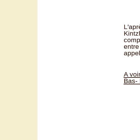
L'apr
Kintz
compr
entre
appel
A voi
Bas- 