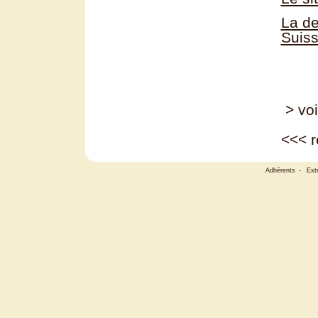
La de
Suis
> voi
<<<
r
Adhérents
-
Ext