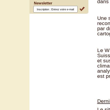
dans 
Newsletter
Une s
recon
par d
carto
Le WS
Suiss
et su
clima
analy
est p
Derni
Le si