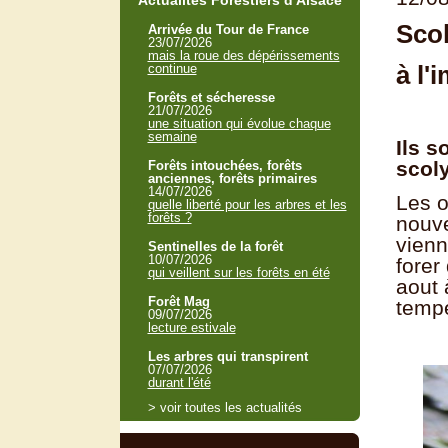
Actualités Forestiers d'Alsace
Scol
Arrivée du Tour de France
23/07/2026
mais la roue des dépérissements
à l'
continue
Forêts et sécheresse
21/07/2026
une situation qui évolue chaque
semaine
Ils s
scoly
Forêts intouchées, forêts
anciennes, forêts primaires
14/07/2026
Les o
quelle liberté pour les arbres et les
forêts ?
nouve
vienn
Sentinelles de la forêt
10/07/2026
forer
qui veillent sur les forêts en été
aout 
Forêt Mag
tempé
09/07/2026
lecture estivale
Les arbres qui transpirent
07/07/2026
durant l'été
> voir toutes les actualités