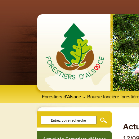
Forestiers d'Alsace
Bourse foncière forestièr
-
Actu
12/0