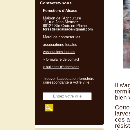
Contactez-nous
Forestiers d'Alsace
Maison de l'Agriculture
11, rue Jean Mermoz
68127 Ste Croix en Plaine
forestiersdalsace@gmail.com
Merci de contacter les
associations locales
Associations locales
> formulaire de contact
> bulletins d'adhésions
Trouver l'association forestière
correspondante à votre ville :
Il s'
termi
bien 
Cette
larve
ces a
résis