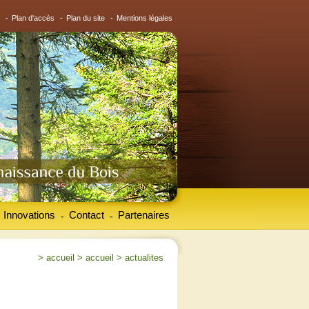
-
Plan d'accès
-
Plan du site
-
Mentions légales
Innovations
Contact
Partenaires
-
-
>
accueil
>
accueil
>
actualites