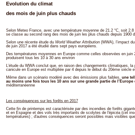
Evolution du climat
des mois de juin plus chauds
Selon Meteo France, avec une température moyenne de 21.2 °C, soit 2.8 
se classe au second rang des mois de juin les plus chauds depuis 1900 der
Selon une récente étude du
World Weather Attribution
(WWA), l’impact du 
de juin 2017 a été étudié dans sept pays européens.
Des températures moyennes en Europe comme celles observées en juin 20
produisent tous les 10 à 30 ans environ
L’étude du WWA conclut que, en raison des changements climatiques, la p
canicule en Europe est multipliée par 4 depuis le début du 20ème siècle 
Même dans un scénario modéré avec des émissions plus faibles,
une tel
au moins une fois tous les 10 ans sur une grande partie de l’Europe
e
méditerranéenne
Les conséquences sur les forêts en 2017
Cette fin de printemps est caractérisée par des incendies de forêts gigan
et en Espagne et des vols très importants de scolytes de l'épicéa (cet ins
températures) ; d'autres conséquences seront possibles mais visibles que