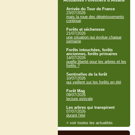
Actualités Forestiers d'Alsace
Arrivée du Tour de France
23/07/2026
mais la roue des dépérissements
continue
Forêts et sécheresse
21/07/2026
une situation qui évolue chaque
semaine
Forêts intouchées, forêts
anciennes, forêts primaires
14/07/2026
quelle liberté pour les arbres et les
forêts ?
Sentinelles de la forêt
10/07/2026
qui veillent sur les forêts en été
Forêt Mag
09/07/2026
lecture estivale
Les arbres qui transpirent
07/07/2026
durant l'été
> voir toutes les actualités