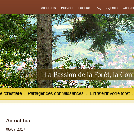
Adhérents
-
Extranet
-
Lexique
-
FAQ
-
Agenda
-
Contact
e forestière
Partager des connaissances
Entretenir votre forêt
-
-
-
Actualites
08/07/2017