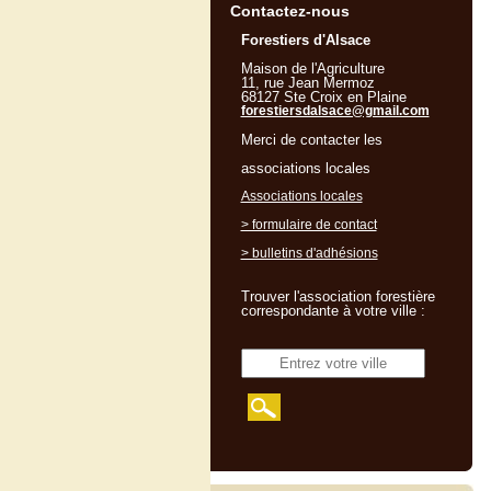
Contactez-nous
Forestiers d'Alsace
Maison de l'Agriculture
11, rue Jean Mermoz
68127 Ste Croix en Plaine
forestiersdalsace@gmail.com
Merci de contacter les
associations locales
Associations locales
> formulaire de contact
> bulletins d'adhésions
Trouver l'association forestière
correspondante à votre ville :