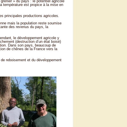
grenier » du pays : le potentiel agricole
la température est propice à la mise en
es principales productions agricoles.
ienne mais la population reste soumise
tante des revenus du pays, la
pendant, le développement agricole y
chement (destruction d’un état boisé)
action. Dans son pays, beaucoup de
tion de chênes de la France vers la
es de reboisement et du développement