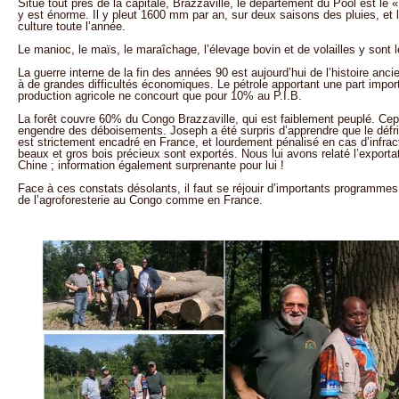
Situé tout près de la capitale, Brazzaville, le département du Pool est le « 
y est énorme. Il y pleut 1600 mm par an, sur deux saisons des pluies, et 
culture toute l’année.
Le manioc, le maïs, le maraîchage, l’élevage bovin et de volailles y sont l
La guerre interne de la fin des années 90 est aujourd’hui de l’histoire anc
à de grandes difficultés économiques. Le pétrole apportant une part impor
production agricole ne concourt que pour 10% au P.I.B.
La forêt couvre 60% du Congo Brazzaville, qui est faiblement peuplé. Ce
engendre des déboisements. Joseph a été surpris d’apprendre que le défri
est strictement encadré en France, et lourdement pénalisé en cas d’infr
beaux et gros bois précieux sont exportés. Nous lui avons relaté l’exporta
Chine ; information également surprenante pour lui !
Face à ces constats désolants, il faut se réjouir d’importants programm
de l’agroforesterie au Congo comme en France.