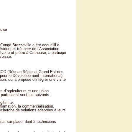
ouse
Congo Brazzaville a été accueilli à
ent et trésorier de l’Association
Ivoire et prêtre à Osthouse, a participé
aroisse.
ESCOD (Réseau Régional Grand Est des
s pour le Développement International).
on, qui a proposé d’intégrer une visite
 d’agriculteurs et une union
partenariat sont les suivants :
gitimité.
sformation, la commercialisation.
echerche de solutions adaptées à leurs
t sur place, dont 3 techniciens