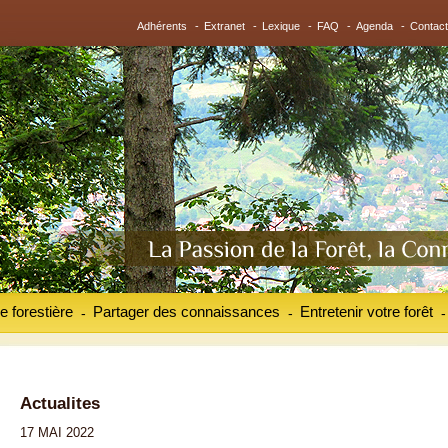
Adhérents
-
Extranet
-
Lexique
-
FAQ
-
Agenda
-
Contact
e forestière
Partager des connaissances
Entretenir votre forêt
-
-
-
Actualites
17 MAI 2022