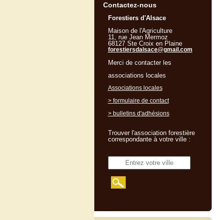
Contactez-nous
Forestiers d'Alsace
Maison de l'Agriculture
11, rue Jean Mermoz
68127 Ste Croix en Plaine
forestiersdalsace@gmail.com
Merci de contacter les
associations locales
Associations locales
> formulaire de contact
> bulletins d'adhésions
Trouver l'association forestière
correspondante à votre ville :