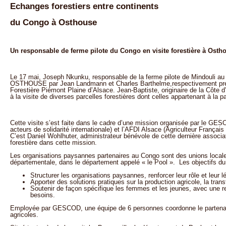
Echanges forestiers entre continents
du Congo à Osthouse
Un responsable de ferme pilote du Congo en visite forestière à Osth
Le 17 mai, Joseph Nkunku, responsable de la ferme pilote de Mindouli au 
OSTHOUSE par Jean Landmann et Charles Barthelme,respectivement présid
Forestière Piémont Plaine d’Alsace. Jean-Baptiste, originaire de la Côte d’
à la visite de diverses parcelles forestières dont celles appartenant à la p
Cette visite s’est faite dans le cadre d’une mission organisée par le G
acteurs de solidarité internationale) et l’AFDI Alsace (Agriculteur Françai
C’est Daniel Wohlhuter, administrateur bénévole de cette dernière associati
forestière dans cette mission.
Les organisations paysannes partenaires au Congo sont des unions locales
départementale, dans le département appelé « le Pool ». Les objectifs du 
Structurer les organisations paysannes, renforcer leur rôle et leur lé
Apporter des solutions pratiques sur la production agricole, la tran
Soutenir de façon spécifique les femmes et les jeunes, avec une r
besoins.
Employée par GESCOD, une équipe de 6 personnes coordonne le partenaria
agricoles.