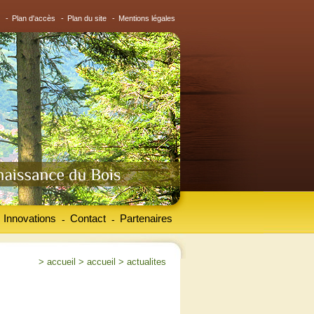
-
Plan d'accès
-
Plan du site
-
Mentions légales
Innovations
Contact
Partenaires
-
-
>
accueil
>
accueil
>
actualites