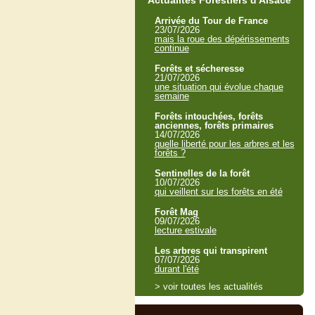
Actualités Forestiers d'Alsace
Arrivée du Tour de France
23/07/2026
mais la roue des dépérissements
continue
Forêts et sécheresse
21/07/2026
une situation qui évolue chaque
semaine
Forêts intouchées, forêts
anciennes, forêts primaires
14/07/2026
quelle liberté pour les arbres et les
forêts ?
Sentinelles de la forêt
10/07/2026
qui veillent sur les forêts en été
Forêt Mag
09/07/2026
lecture estivale
Les arbres qui transpirent
07/07/2026
durant l'été
> voir toutes les actualités