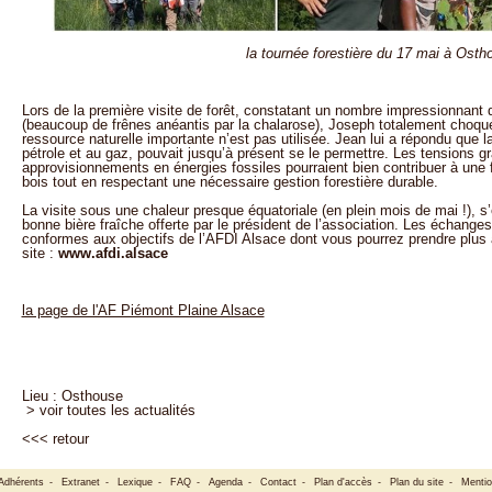
la tournée forestière du 17 mai à Osth
Lors de la première visite de forêt, constatant un nombre impressionnant 
(beaucoup de frênes anéantis par la chalarose), Joseph totalement choqu
ressource naturelle importante n’est pas utilisée. Jean lui a répondu que 
pétrole et au gaz, pouvait jusqu’à présent se le permettre. Les tensions g
approvisionnements en énergies fossiles pourraient bien contribuer à une f
bois tout en respectant une nécessaire gestion forestière durable.
La visite sous une chaleur presque équatoriale (en plein mois de mai !), s
bonne bière fraîche offerte par le président de l’association. Les échanges
conformes aux objectifs de l’AFDI Alsace dont vous pourrez prendre plu
site :
www.afdi.alsace
la page de l'AF Piémont Plaine Alsace
Lieu : Osthouse
> voir toutes les actualités
<<<
retour
Adhérents
-
Extranet
-
Lexique
-
FAQ
-
Agenda
-
Contact
-
Plan d'accès
-
Plan du site
-
Mentio