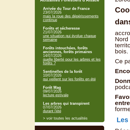
Actualités Forestiers d'Alsace
Coop
Arrivée du Tour de France
23/07/2026
mais la roue des dépérissements
dan
continue
Forêts et sécheresse
accro
21/07/2026
une situation qui évolue chaque
Nord 
semaine
terri
Forêts intouchées, forêts
bois.
anciennes, forêts primaires
14/07/2026
quelle liberté pour les arbres et les
Ce pa
forêts ?
Enco
Sentinelles de la forêt
10/07/2026
qui veillent sur les forêts en été
Donne
podca
Forêt Mag
09/07/2026
lecture estivale
Favor
entr
Les arbres qui transpirent
07/07/2026
forme
durant l'été
> voir toutes les actualités
Les 