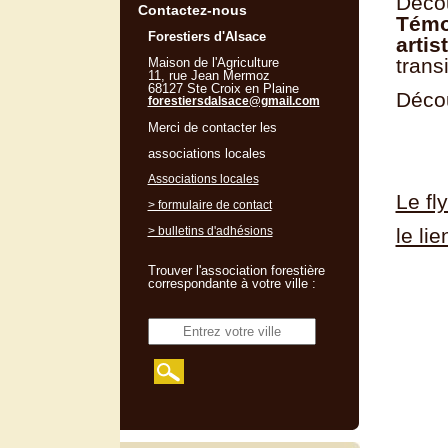
Décou
Contactez-nous
Témoi
Forestiers d'Alsace
artis
trans
Maison de l'Agriculture
11, rue Jean Mermoz
68127 Ste Croix en Plaine
Décou
forestiersdalsace@gmail.com
Merci de contacter les
associations locales
Associations locales
Le fl
> formulaire de contact
> bulletins d'adhésions
le li
Trouver l'association forestière
correspondante à votre ville :