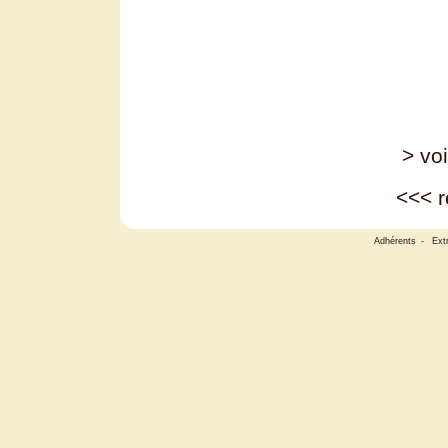
> voi
<<<
r
Adhérents
-
Ext