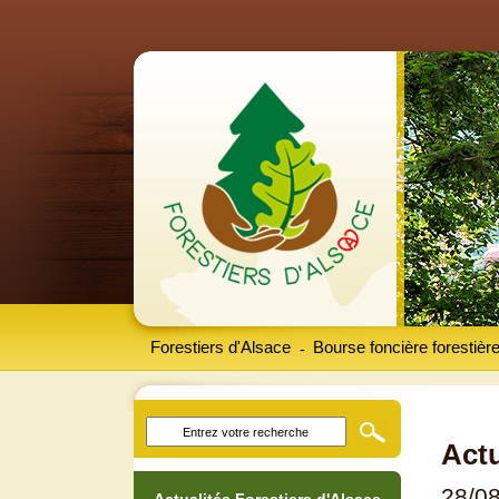
Forestiers d'Alsace
Bourse foncière forestièr
-
Actu
28/0