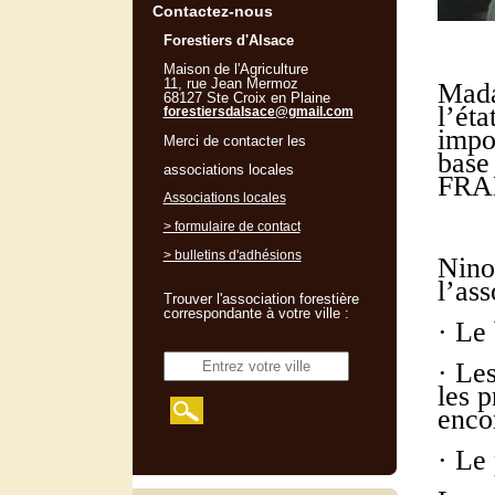
Contactez-nous
Forestiers d'Alsace
Maison de l'Agriculture
11, rue Jean Mermoz
Mada
68127 Ste Croix en Plaine
l’éta
forestiersdalsace@gmail.com
impor
Merci de contacter les
base
associations locales
FRA
Associations locales
> formulaire de contact
> bulletins d'adhésions
Nino
l’ass
Trouver l'association forestière
correspondante à votre ville :
· Le 
· Les
les p
enco
· Le