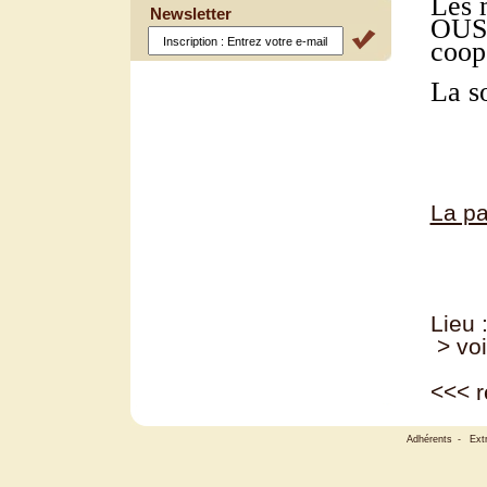
Les 
Newsletter
OUSS
coopé
La so
La pa
Lieu 
> voi
<<<
r
Adhérents
-
Ext