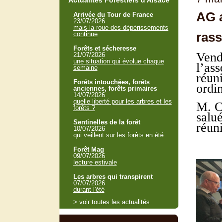
Actualités Forestiers d'Alsace
AG a
Arrivée du Tour de France
23/07/2026
mais la roue des dépérissements
ras
continue
Forêts et sécheresse
Vend
21/07/2026
une situation qui évolue chaque
l’ass
semaine
réun
Forêts intouchées, forêts
ordi
anciennes, forêts primaires
14/07/2026
quelle liberté pour les arbres et les
M. C
forêts ?
salu
Sentinelles de la forêt
réuni
10/07/2026
qui veillent sur les forêts en été
Forêt Mag
09/07/2026
lecture estivale
Les arbres qui transpirent
07/07/2026
durant l'été
> voir toutes les actualités