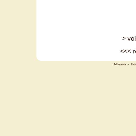
> voi
<<<
r
Adhérents
-
Ext