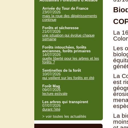
Actualités Forestiers d'Alsace
Biod
Arrivée du Tour de France
23/07/2026
mais la roue des dépérissements
COP 
continue
Forêts et sécheresse
La 16
21/07/2026
une situation qui évolue chaque
Colom
semaine
Les o
Forêts intouchées, forêts
anciennes, forêts primaires
biolo
14/07/2026
quelle liberté pour les arbres et les
équit
forêts ?
génét
Sentinelles de la forêt
10/07/2026
La Co
qui veillent sur les forêts en été
est r
Forêt Mag
géogr
09/07/2026
érosi
lecture estivale
mena
Les arbres qui transpirent
espèc
07/07/2026
durant l'été
La bi
> voir toutes les actualités
moins
et ag