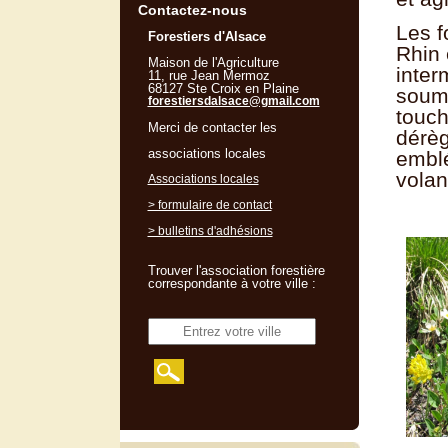
Contactez-nous
Les f
Forestiers d'Alsace
Rhin 
Maison de l'Agriculture
inter
11, rue Jean Mermoz
68127 Ste Croix en Plaine
soumi
forestiersdalsace@gmail.com
touch
Merci de contacter les
dérèg
associations locales
emblé
volan
Associations locales
> formulaire de contact
> bulletins d'adhésions
Trouver l'association forestière
correspondante à votre ville :