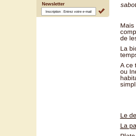
Newsletter
sa
Mais 
compt
de le
La bi
temp
A ce 
ou In
habit
simpl
Le de
La pa
Plate