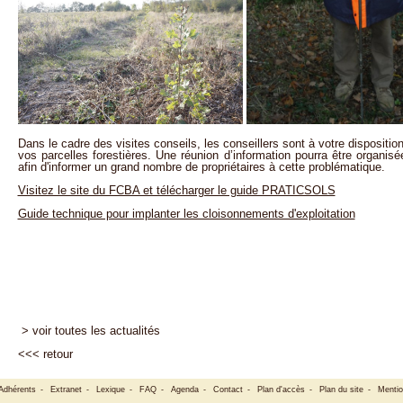
Dans le cadre des visites conseils, les conseillers sont à votre disposition 
vos parcelles forestières. Une réunion d’information pourra être organis
afin d'informer un grand nombre de propriétaires à cette problématique.
Visitez le site du FCBA et télécharger le guide PRATICSOLS
Guide technique pour implanter les cloisonnements d'exploitation
> voir toutes les actualités
<<<
retour
Adhérents
-
Extranet
-
Lexique
-
FAQ
-
Agenda
-
Contact
-
Plan d'accès
-
Plan du site
-
Mentio