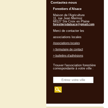
Contactez-nous
Forestiers d'Alsace
Maison de l'Agriculture
11, rue Jean Mermoz
68127 Ste Croix en Plaine
forestiersdalsace@gmail.com
Merci de contacter les
associations locales
Associations locales
> formulaire de contact
> bulletins d'adhésions
Trouver l'association forestière
correspondante à votre ville :