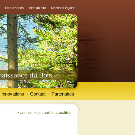
-
Plan d'accès
-
Plan du site
-
Mentions légales
Innovations
Contact
Partenaires
-
-
>
accueil
>
accueil
>
actualites