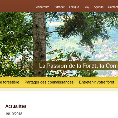
Adhérents
-
Extranet
-
Lexique
-
FAQ
-
Agenda
-
Contact
e forestière
Partager des connaissances
Entretenir votre forêt
-
-
-
Actualites
19/10/2018