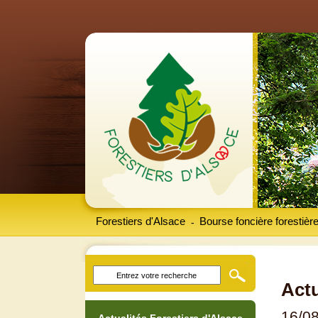
Forestiers d'Alsace
Bourse foncière forestièr
-
Actu
16/0