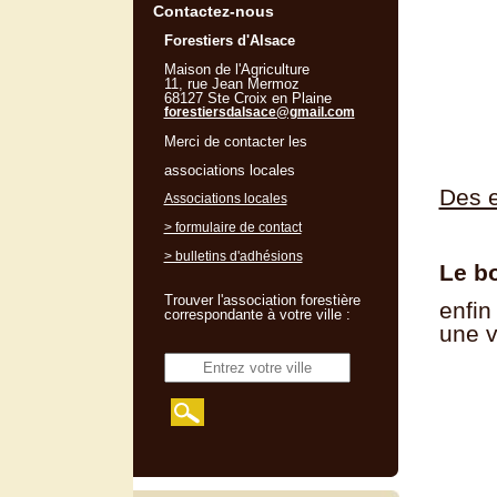
Contactez-nous
Forestiers d'Alsace
Maison de l'Agriculture
11, rue Jean Mermoz
68127 Ste Croix en Plaine
forestiersdalsace@gmail.com
Merci de contacter les
associations locales
Des e
Associations locales
> formulaire de contact
> bulletins d'adhésions
Le b
Trouver l'association forestière
enfin
correspondante à votre ville :
une v