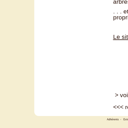
arbre
. . .
propr
Le si
> voi
<<<
r
Adhérents
-
Ext