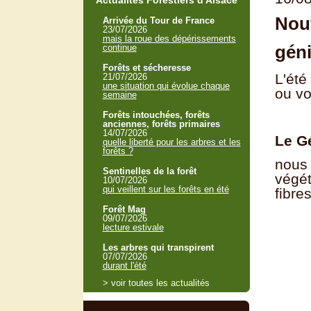
Actualités Forestiers d'Alsace
Nouv
Arrivée du Tour de France
23/07/2026
mais la roue des dépérissements
géni
continue
Forêts et sécheresse
L'été
21/07/2026
une situation qui évolue chaque
ou vo
semaine
Forêts intouchées, forêts
anciennes, forêts primaires
14/07/2026
Le G
quelle liberté pour les arbres et les
forêts ?
nous 
Sentinelles de la forêt
végét
10/07/2026
qui veillent sur les forêts en été
fibres
Forêt Mag
09/07/2026
lecture estivale
Les arbres qui transpirent
07/07/2026
durant l'été
> voir toutes les actualités