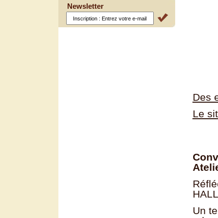
Newsletter
Des e
Le si
Conv
Ateli
Réflé
HALLE
Un te