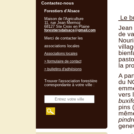
Contactez-nous
Forestiers d'Alsace
Le b
Maison de l'Agriculture
11, rue Jean Mermoz
68127 Ste Croix en Plaine
Jean 
forestiersdalsace@gmail.com
de va
Merci de contacter les
Nouri
villa
associations locales
bienf
Associations locales
pasto
> formulaire de contact
la pr
> bulletins d'adhésions
A par
du NO
Trouver l'association forestière
correspondante à votre ville :
emmen
vers 
buxif
pins 
mêmes
pind
genev