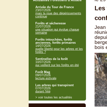
Actualités Forestiers d'Alsace
Les 
Arrivée du Tour de France
23/07/2026
mais la roue des dépérissements
con
continue
Forêts et sécheresse
Jean 
21/07/2026
une situation qui évolue chaque
réuni
semaine
depui
Forêts intouchées, forêts
berge
anciennes, forêts primaires
14/07/2026
bois 
quelle liberté pour les arbres et les
forêts ?
Sentinelles de la forêt
10/07/2026
qui veillent sur les forêts en été
Forêt Mag
09/07/2026
lecture estivale
Les arbres qui transpirent
07/07/2026
durant l'été
> voir toutes les actualités