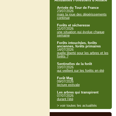
Actualités Forestiers d'Alsace
Arrivée du Tour de France
23/07/2026
mais la roue des dépérissements
continue
Forêts et sécheresse
21/07/2026
une situation qui évolue chaque
semaine
Forêts intouchées, forêts
anciennes, forêts primaires
14/07/2026
quelle liberté pour les arbres et les
forêts ?
Sentinelles de la forêt
10/07/2026
qui veillent sur les forêts en été
Forêt Mag
09/07/2026
lecture estivale
Les arbres qui transpirent
07/07/2026
durant l'été
> voir toutes les actualités