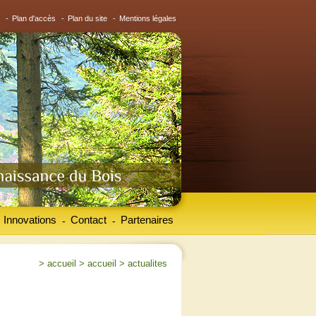
-
Plan d'accès
-
Plan du site
-
Mentions légales
Innovations
Contact
Partenaires
-
-
>
accueil
>
accueil
>
actualites