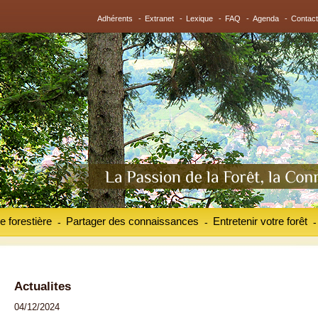
Adhérents
-
Extranet
-
Lexique
-
FAQ
-
Agenda
-
Contact
e forestière
Partager des connaissances
Entretenir votre forêt
-
-
-
Actualites
04/12/2024