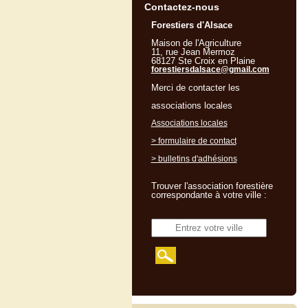
Contactez-nous
Forestiers d'Alsace
Maison de l'Agriculture
11, rue Jean Mermoz
68127 Ste Croix en Plaine
forestiersdalsace@gmail.com
Merci de contacter les
associations locales
Associations locales
> formulaire de contact
> bulletins d'adhésions
Trouver l'association forestière
correspondante à votre ville :