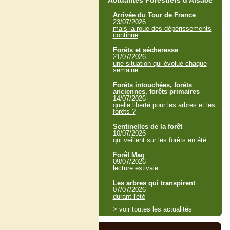
Actualités Forestiers d'Alsace
Arrivée du Tour de France
23/07/2026
mais la roue des dépérissements
continue
Forêts et sécheresse
21/07/2026
une situation qui évolue chaque
semaine
Forêts intouchées, forêts
anciennes, forêts primaires
14/07/2026
quelle liberté pour les arbres et les
forêts ?
Sentinelles de la forêt
10/07/2026
qui veillent sur les forêts en été
Forêt Mag
09/07/2026
lecture estivale
Les arbres qui transpirent
07/07/2026
durant l'été
> voir toutes les actualités