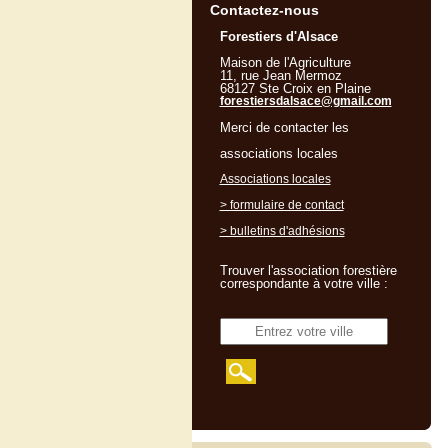
Contactez-nous
Forestiers d'Alsace
Maison de l'Agriculture
11, rue Jean Mermoz
68127 Ste Croix en Plaine
forestiersdalsace@gmail.com
Merci de contacter les
associations locales
Associations locales
> formulaire de contact
> bulletins d'adhésions
Trouver l'association forestière
correspondante à votre ville :