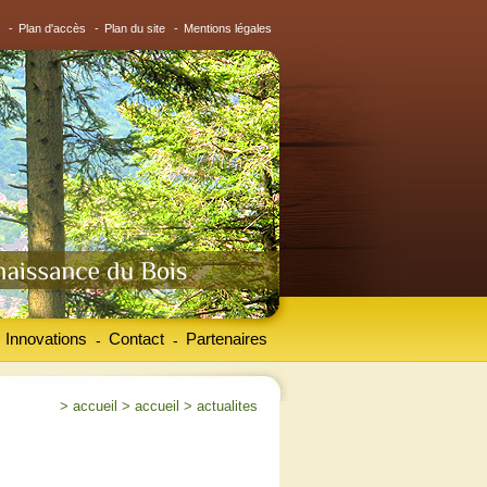
-
Plan d'accès
-
Plan du site
-
Mentions légales
Innovations
Contact
Partenaires
-
-
>
accueil
>
accueil
>
actualites