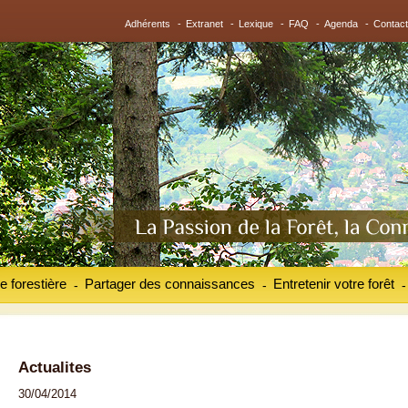
Adhérents
-
Extranet
-
Lexique
-
FAQ
-
Agenda
-
Contact
e forestière
Partager des connaissances
Entretenir votre forêt
-
-
-
Actualites
30/04/2014