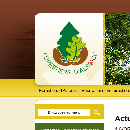
Forestiers d'Alsace
Bourse foncière forestièr
-
Actu
16/0