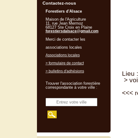
Contactez-nous
Forestiers d'Alsace
Maison de l'Agriculture
11, rue Jean Mermoz
68127 Ste Croix en Plaine
forestiersdalsace@gmail.com
Merci de contacter les
associations locales
Associations locales
> formulaire de contact
> bulletins d'adhésions
Lieu 
> voi
Trouver l'association forestière
correspondante à votre ville :
<<<
r