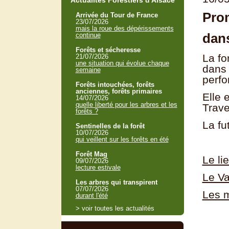
Actualités Forestiers d'Alsace
Pro
Arrivée du Tour de France
23/07/2026
mais la roue des dépérissements
dans
continue
Forêts et sécheresse
La fo
21/07/2026
une situation qui évolue chaque
dans 
semaine
perfo
Forêts intouchées, forêts
anciennes, forêts primaires
Elle 
14/07/2026
quelle liberté pour les arbres et les
Trave
forêts ?
La fu
Sentinelles de la forêt
10/07/2026
qui veillent sur les forêts en été
Forêt Mag
Le li
09/07/2026
lecture estivale
Le Va
Les arbres qui transpirent
07/07/2026
Les m
durant l'été
> voir toutes les actualités