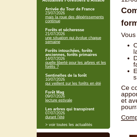
Actualités Forestiers d'Alsace
Comp
Arrivée du Tour de France
23/07/2026
mais la roue des dépérissements
for
continue
Forêts et sécheresse
Vous
21/07/2026
une situation qui évolue chaque
semaine
C
l
Forêts intouchées, forêts
anciennes, forêts primaires
D
14/07/2026
quelle liberté pour les arbres et les
f
forêts ?
E
Sentinelles de la forêt
s
10/07/2026
qui veillent sur les forêts en été
Ce co
Forêt Mag
appor
09/07/2026
et av
lecture estivale
pourr
Les arbres qui transpirent
07/07/2026
Compr
durant l'été
> voir toutes les actualités