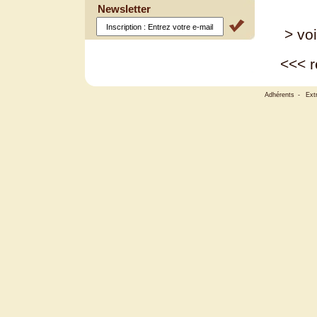
Newsletter
> voi
<<<
r
Adhérents
-
Ext