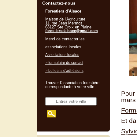
Contactez-nous
Forestiers d'Alsace
Maison de l'Agriculture
11, rue Jean Mermoz
68127 Ste Croix en Plaine
forestiersdalsace@gmail.com
Merci de contacter les
associations locales
Associations locales
> formulaire de contact
> bulletins d'adhésions
Trouver l'association forestière
correspondante à votre ville :
Pour 
mars
Form
Et da
Sylvi