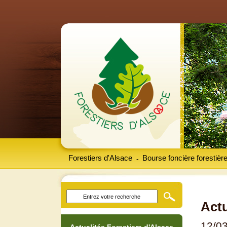
Forestiers d'Alsace
Bourse foncière forestièr
-
Actu
12/0