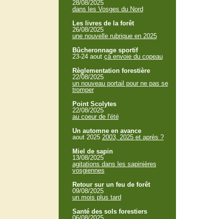
28/08/2025
dans les Vosges du Nord
Les livres de la forêt
26/08/2025
une nouvelle rubrique en 2025
Bûcheronnage sportif
23-24 aout
çà envoie du copeau
Règlementation forestière
22/08/2025
un nouveau portail pour ne pas se
tromper
Point Scolytes
22/08/2025
au coeur de l'été
Un automne en avance
aout 2025
2003, 2025 et après ?
Miel de sapin
13/08/2025
agitations dans les sapinières
vosgiennes
Retour sur un feu de forêt
09/08/2025
un mois plus tard
Santé des sols forestiers
06/08/2025