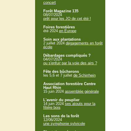
concert
Forêt Magazine 135
08/07/2024
prêt pour les JO de cet été !
Foires forestières
été 2024
en Europe
Soin aux plantations
2 juillet 2024
dégagements en forêt
école
Débardages compliqués ?
04/07/2024
ou s'enfuir par la voie des airs ?
Fête des bûcherons
les 5,6 et 7 juillet
de Schirrhein
Association forestière Centre
Haut Rhin
15 juin 2024
assemblée générale
L'avenir du peuplier
14 juin 2024
ses atouts pour la
filière bois
Les sons de la forêt
12/06/2024
une symphonie sylvicole