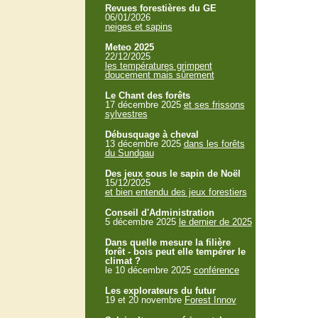
Revues forestières du GE
06/01/2026
neiges et sapins
Meteo 2025
22/12/2025
les températures grimpent
doucement mais sûrement
Le Chant des forêts
17 décembre 2025
et ses frissons
sylvestres
Débusquage à cheval
13 décembre 2025
dans les forêts
du Sundgau
Des jeux sous le sapin de Noël
15/12/2025
et bien entendu des jeux forestiers
Conseil d'Administration
5 décembre 2025
le dernier de 2025
Dans quelle mesure la filière
forêt - bois peut elle tempérer le
climat ?
le 10 décembre 2025
conférence
Les explorateurs du futur
19 et 20 novembre
Forest Innov