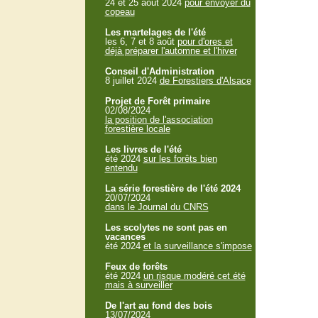
24 et 25 aout 2024
pour envoyer du
copeau
Les martelages de l'été
les 6, 7 et 8 août
pour d'ores et
déjà préparer l'automne et l'hiver
Conseil d'Administration
8 juillet 2024
de Forestiers d'Alsace
Projet de Forêt primaire
02/08/2024
la position de l'association
forestière locale
Les livres de l'été
été 2024
sur les forêts bien
entendu
La série forestière de l'été 2024
20/07/2024
dans le Journal du CNRS
Les scolytes ne sont pas en
vacances
été 2024
et la surveillance s'impose
Feux de forêts
été 2024
un risque modéré cet été
mais à surveiller
De l'art au fond des bois
13/07/2024