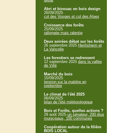
débat
Abri et bivouac en bois design
26/09/2025
col des Vosges et col des Alpes
Croissance des forêts
25/09/2025
rallongée mais ralentie
Deux soirées débat sur les forêts
26 septembre 2025
Herrlisheim et
La Vancelle
Les forestiers se redressent
12 septembre 2025
dans la vallée
de Villé
Marché du bois
15/09/2025
tension sur la matière en
septembre
Le climat de l'été 2025
06/09/2025
bilan de l'été météorologique
Bois et Forêts, quelles actions ?
29 août 2025
un sénateur, 200 élus
municipaux, 100 communes
Coopération autour de la filière
BOIS LOCAL