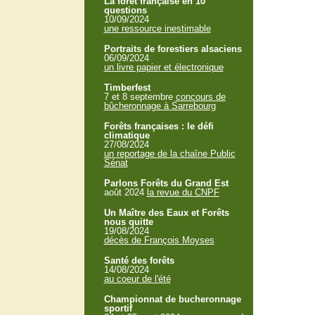
La forêt française en 10
questions
10/09/2024
une ressource inestimable
Portraits de forestiers alsaciens
06/09/2024
un livre papier et électronique
Timberfest
7 et 8 septembre
concours de
bûcheronnage à Sarrebourg
Forêts françaises : le défi
climatique
27/08/2024
un reportage de la chaîne Public
Sénat
Parlons Forêts du Grand Est
août 2024
la revue du CNPF
Un Maître des Eaux et Forêts
nous quitte
19/08/2024
décès de François Moyses
Santé des forêts
14/08/2024
au coeur de l'été
Championnat de bucheronnage
sportif