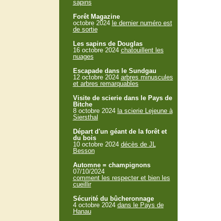
sapins
Forêt Magazine
octobre 2024
le dernier numéro est
de sortie
Les sapins de Douglas
16 octobre 2024
chatouillent les
nuages
Escapade dans le Sundgau
12 octobre 2024
arbres minuscules
et arbres remarquables
Visite de scierie dans le Pays de
Bitche
8 octobre 2024
la scierie Lejeune à
Siersthal
Départ d'un géant de la forêt et
du bois
10 octobre 2024
décès de JL
Besson
Automne = champignons
07/10/2024
comment les respecter et bien les
cueillir
Sécurité du bûcheronnage
4 octobre 2024
dans le Pays de
Hanau