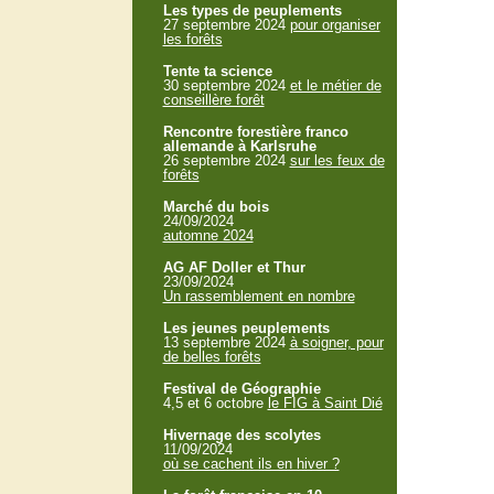
Les types de peuplements
27 septembre 2024
pour organiser
les forêts
Tente ta science
30 septembre 2024
et le métier de
conseillère forêt
Rencontre forestière franco
allemande à Karlsruhe
26 septembre 2024
sur les feux de
forêts
Marché du bois
24/09/2024
automne 2024
AG AF Doller et Thur
23/09/2024
Un rassemblement en nombre
Les jeunes peuplements
13 septembre 2024
à soigner, pour
de belles forêts
Festival de Géographie
4,5 et 6 octobre
le FIG à Saint Dié
Hivernage des scolytes
11/09/2024
où se cachent ils en hiver ?