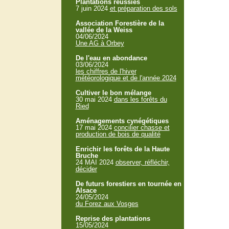
Plantations réussies
7 juin 2024
et préparation des sols
Association Forestière de la
vallée de la Weiss
04/06/2024
Une AG à Orbey
De l'eau en abondance
03/06/2024
les chiffres de l'hiver
météorologique et de l'année 2024
Cultiver le bon mélange
30 mai 2024
dans les forêts du
Ried
Aménagements cynégétiques
17 mai 2024
concilier chasse et
production de bois de qualité
Enrichir les forêts de la Haute
Bruche
24 MAI 2024
observer, réfléchir,
décider
De futurs forestiers en tournée en
Alsace
24/05/2024
du Forez aux Vosges
Reprise des plantations
15/05/2024