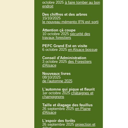
octobre 2025
à faire tomber au bon
endroit
Des chiffres et des arbres
15/10/2025
le nouveau mémento IFN est sorti
Attention çà coupe
10 octobre 2025
sécurité des
travaux forestiers
PEFC Grand Est en visite
6 octobre 2025
en Alsace bossue
Conseil d'Administration
3 octobre 2025
des Forestiers
d'Alsace
Nouveaux livres
08/10/2025
de l'automne 2025
L'automne qui pique et fleurit
1er octobre 2025
châtaignes et
champignons
Taille et élagage des feuillus
26 septembre 2025
en Plaine
d'Alsace
L'espoir des forêts
26 septembre 2025
projection et