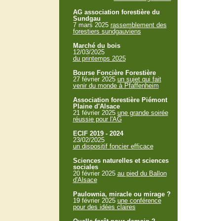
AG association forestière du
Sundgau
7 mars 2025
rassemblement des
forestiers sundgauviens
Marché du bois
12/03/2025
du printemps 2025
Bourse Foncière Forestière
27 février 2025
un sujet qui fait
venir du monde à Pfaffenheim
Association forestière Piémont
Plaine d'Alsace
21 février 2025
une grande soirée
réussie pour l'AG
ECIF 2019 - 2024
23/02/2025
un dispositif foncier efficace
Sciences naturelles et sciences
sociales
20 février 2025
au pied du Ballon
d'Alsace
Paulownia, miracle ou mirage ?
19 février 2025
une conférence
pour des idées claires