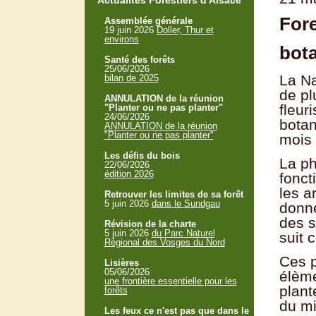
Actualités Forestiers d'Alsace
Fore
Assemblée générale
19 juin 2026
Doller, Thur et
environs
bota
Santé des forêts
25/06/2026
La Na
bilan de 2025
de pl
ANNULATION de la réunion
fleur
"Planter ou ne pas planter"
24/06/2026
botan
ANNULATION de la réunion
"Planter ou ne pas planter"
mois
Les défis du bois
La ph
22/06/2026
édition 2026
fonct
les a
Retrouver les limites de sa forêt
5 juin 2026
dans le Sundgau
donné
des s
Révision de la charte
5 juin 2026
du Parc Naturel
suit
Régional des Vosges du Nord
Ces p
Lisières
05/06/2026
élème
une frontière essentielle pour les
plant
forêts
du mi
Les feux ce n'est pas que dans le