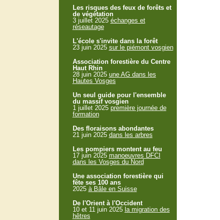
Les risques des feux de forêts et
de végétation
3 juillet 2025
échanges et
réseautage
L'école s'invite dans la forêt
23 juin 2025
sur le piémont vosgien
Association forestière du Centre
Haut Rhin
28 juin 2025
une AG dans les
Hautes Vosges
Un seul guide pour l'ensemble
du massif vosgien
1 juillet 2025
première journée de
formation
Des floraisons abondantes
21 juin 2025
dans les arbres
Les pompiers montent au feu
17 juin 2025
manoeuvres DFCI
dans les Vosges du Nord
Une association forestière qui
fête ses 100 ans
2025
à Bâle en Suisse
De l'Orient à l'Occident
10 et 11 juin 2025
la migration des
hêtres