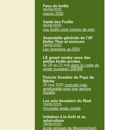
Feux de forêts
06/06/2025
saison 2026
Santé des Forêts
06/06/2025
nos forêts sont suivies de près
Assemblée générale de l'AF
Doller Thur et environs
28/05/2025
Les forestiers au RDV
LE grand rendez vous des
petites forêts privées
du 20 au 22 mai
dans le cadre du
projet européen SMURF
Foncier forestier du Pays de
Bitche
20 mai 2025
morcelé mais
améliorable pour une gestion
durable
Les sols forestiers du Ried
19/05/2025
l’invisible rendu visible
Initiation à la forêt et sa
sylviculture
19/05/2025
école primaire de Meistratzheim