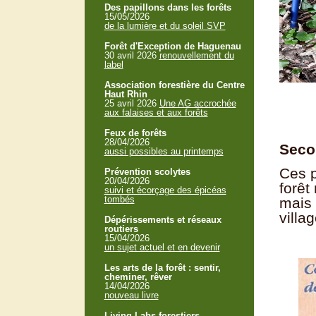
Des papillons dans les forêts
15/05/2026
de la lumière et du soleil SVP
Forêt d'Exception de Haguenau
30 avril 2026
renouvellement du
label
Association forestière du Centre
Haut Rhin
25 avril 2026
Une AG accrochée
aux falaises et aux forêts
Feux de forêts
28/04/2026
Secon
aussi possibles au printemps
Ces p
Prévention scolytes
20/04/2026
forêt
suivi et écorçage des épicéas
tombés
mais 
villag
Dépérissements et réseaux
routiers
15/04/2026
un sujet actuel et en devenir
Les arts de la forêt : sentir,
cheminer, rêver
14/04/2026
nouveau livre
Living Labs forestiers