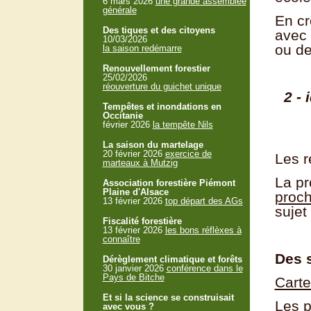
6 mars 2026
une grande assemblée
générale
En cr
Des tiques et des citoyens
avec 
10/03/2026
ou de
la saison redémarre
Renouvellement forestier
25/02/2026
réouverture du guichet unique
2 - 
Tempêtes et inondations en
Occitanie
février 2026
la tempête Nils
La saison du martelage
20 février 2026
exercice de
Les r
marteaux à Mutzig
La pr
Association forestière Piémont
Plaine d'Alsace
proch
13 février 2026
top départ des AGs
sujet
Fiscalité forestière
13 février 2026
les bons réflèxes à
connaître
Des 
Dérèglement climatique et forêts
30 janvier 2026
conférence dans le
Pays de Bitche
Carte
Et si la science se construisait
Les p
avec vous ?