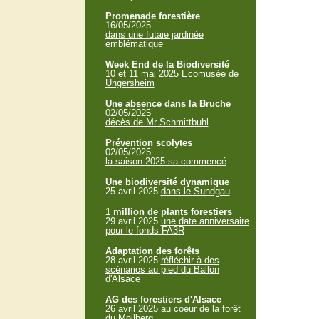
Promenade forestière
16/05/2025
dans une futaie jardinée
emblématique
Week End de la Biodiversité
10 et 11 mai 2025
Ecomusée de
Ungersheim
Une absence dans la Bruche
02/05/2025
décès de Mr Schmittbuhl
Prévention scolytes
02/05/2025
la saison 2025 sa commencé
Une biodiversité dynamique
25 avril 2025
dans le Sundgau
1 million de plants forestiers
29 avril 2025
une date anniversaire
pour le fonds FA3R
Adaptation des forêts
28 avril 2025
réfléchir à des
scénarios au pied du Ballon
d'Alsace
AG des forestiers d'Alsace
26 avril 2025
au coeur de la forêt
du Mollberg