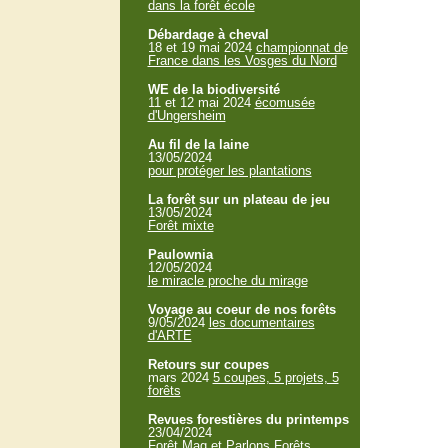
dans la forêt école
Débardage à cheval
18 et 19 mai 2024
championnat de
France dans les Vosges du Nord
WE de la biodiversité
11 et 12 mai 2024
écomusée
d'Ungersheim
Au fil de la laine
13/05/2024
pour protéger les plantations
La forêt sur un plateau de jeu
13/05/2024
Forêt mixte
Paulownia
12/05/2024
le miracle proche du mirage
Voyage au coeur de nos forêts
9/05/2024
les documentaires
d'ARTE
Retours sur coupes
mars 2024
5 coupes, 5 projets, 5
forêts
Revues forestières du printemps
23/04/2024
Forêt Mag et Parlons Forêts