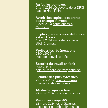
Au feu les pompiers
6 avril 2024
découverte de la DFCI
dans le Haut Rhin
Avenir des sapins, des arbres
des champs et miels
5 avril 2024
conférences à
Molsheim
La plus grande scierie de France
est en Alsace
4 avril 2024
visite de la scierie
SIAT à Urmatt
Protéger les régénérations
03/04/2024
avec de nouvelles idées
Sécurité du travail en forêt
30/03/2024
gare au rebond de tronçonneuse
L'ombre des pins sylvestres
22 mars 2024
pour la Journée
Internationale des Forêts
AG des Vosges du Nord
22 mars 2024
au coeur du massif
Retour sur coupe 4/5
22 mars 2024
les châtaignes
continuent à tomber 10 ans plus