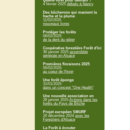
Quelle forêt pour demain ?
4 février 2025
débats à Nancy
Des bûcherons qui manient la
hache et la plume
11/02/2025
nouveaux livres
Protéger les forêts
06/02/2025
de la dent du gibier
Coopérative forestière Forêt d'Ici
30 janvier 2025
assemblée
générale en Alsace
Premières floraisons 2025
05/02/2025
au coeur de l'hiver
Une forêt éponge
31/01/2025
dans un concept "One Health"
Une nouvelle association en
28 janvier 2025
Actions dans les
forêts du Pays de Bitche
Projet européen SMURF
20 décembre 2024
avec les
Forestiers d'Alsace
La Forêt à écouter