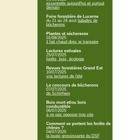
essentielle aujourd'hui et surtout
demain
Foire forestière de Lucerne
du 21 au 24 aout
balades de
bûcherons
Plantes et sécheresse
01/08/2025
il fait chaud donc je transpire
Lectures estivales
25/07/2025
forêts, bois, écologie
Revues forestières Grand Est
10/07/2025
vos lectures de l'été
Le concours de bûcherons
07/07/2025
de Schirrhein
Bois mort et/ou bois
combustible
06/07/2025
à ne pas opposer trop vite
Comment se portent les forêts de
chênes ?
04/07/2025
la loupe grossissante du DSF