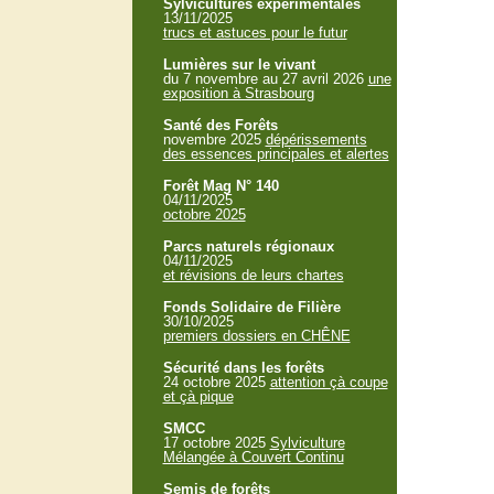
Sylvicultures expérimentales
13/11/2025
trucs et astuces pour le futur
Lumières sur le vivant
du 7 novembre au 27 avril 2026
une
exposition à Strasbourg
Santé des Forêts
novembre 2025
dépérissements
des essences principales et alertes
Forêt Mag N° 140
04/11/2025
octobre 2025
Parcs naturels régionaux
04/11/2025
et révisions de leurs chartes
Fonds Solidaire de Filière
30/10/2025
premiers dossiers en CHÊNE
Sécurité dans les forêts
24 octobre 2025
attention çà coupe
et çà pique
SMCC
17 octobre 2025
Sylviculture
Mélangée à Couvert Continu
Semis de forêts