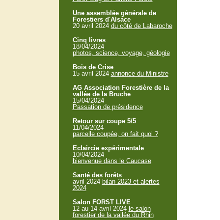
Une assemblée générale de
Forestiers d'Alsace
20 avril 2024
du côté de Labaroche
Cinq livres
18/04/2024
photos, science, voyage, géologie
Bois de Crise
15 avril 2024
annonce du Ministre
AG Association Forestière de la
vallée de la Bruche
15/04/2024
Passation de présidence
Retour sur coupe 5/5
11/04/2024
parcelle coupée, on fait quoi ?
Eclaircie expérimentale
10/04/2024
bienvenue dans le Caucase
Santé des forêts
avril 2024
bilan 2023 et alertes
2024
Salon FORST LIVE
12 au 14 avril 2024
le salon
forestier de la vallée du Rhin