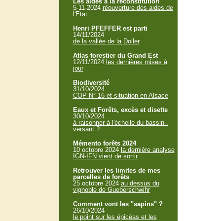
Les aides à la reconstitution
5-11-2024
réouverture des aides de
l'Etat
Henri PFEFFER est parti
14/11/2024
de la vallée de la Doller
Atlas forestier du Grand Est
12/11/2024
les dernières mises à
jour
Biodiversité
31/10/2024
COP N° 16 et situation en Alsace
Eaux et Forêts, excès et disette
30/10/2024
à raisonner à l'échelle du bassin -
versant ?
Mémento forêts 2024
10 octobre 2024
la dernière analyse
IGN-IFN vient de sortir
Retrouver les limites de mes
parcelles de forêts
25 octobre 2024
au dessus du
vignoble de Gueberschwihr
Comment vont les "sapins" ?
26/10/2024
le point sur les épicéas et les