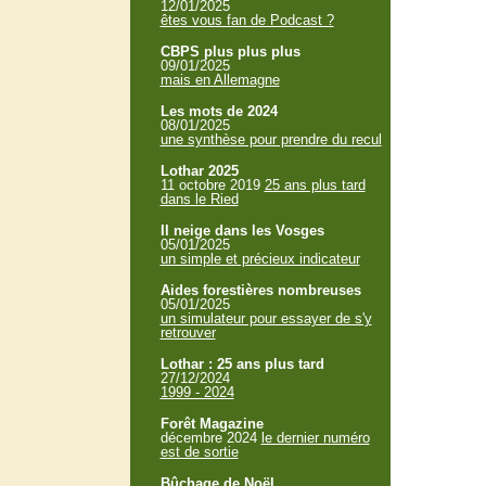
12/01/2025
êtes vous fan de Podcast ?
CBPS plus plus plus
09/01/2025
mais en Allemagne
Les mots de 2024
08/01/2025
une synthèse pour prendre du recul
Lothar 2025
11 octobre 2019
25 ans plus tard
dans le Ried
Il neige dans les Vosges
05/01/2025
un simple et précieux indicateur
Aides forestières nombreuses
05/01/2025
un simulateur pour essayer de s'y
retrouver
Lothar : 25 ans plus tard
27/12/2024
1999 - 2024
Forêt Magazine
décembre 2024
le dernier numéro
est de sortie
Bûchage de Noël