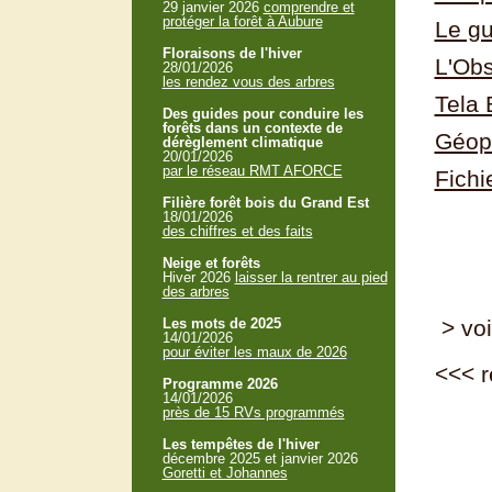
29 janvier 2026
comprendre et
protéger la forêt à Aubure
Le gu
Floraisons de l'hiver
L'Obs
28/01/2026
les rendez vous des arbres
Tela 
Des guides pour conduire les
forêts dans un contexte de
Géopo
dérèglement climatique
20/01/2026
par le réseau RMT AFORCE
Fichi
Filière forêt bois du Grand Est
18/01/2026
des chiffres et des faits
Neige et forêts
Hiver 2026
laisser la rentrer au pied
des arbres
Les mots de 2025
> voi
14/01/2026
pour éviter les maux de 2026
<<<
r
Programme 2026
14/01/2026
près de 15 RVs programmés
Les tempêtes de l'hiver
décembre 2025 et janvier 2026
Goretti et Johannes