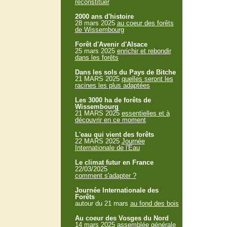
reconstituer
2000 ans d'histoire
28 mars 2025
au coeur des forêts
de Wissembourg
Forêt d'Avenir d'Alsace
25 mars 2025
enrichir et rebondir
dans les forêts
Dans les sols du Pays de Bitche
21 MARS 2025
quelles seront les
racines les plus adaptées
Les 3000 ha de forêts de
Wissembourg
21 MARS 2025
essentielles et à
découvrir en ce moment
L'eau qui vient des forêts
22 MARS 2025
Journée
Internationale de l'Eau
Le climat futur en France
22/03/2025
comment s'adapter ?
Journée Internationale des
Forêts
autour du 21 mars
au fond des bois
Au coeur des Vosges du Nord
14 mars 2025
assemblée générale