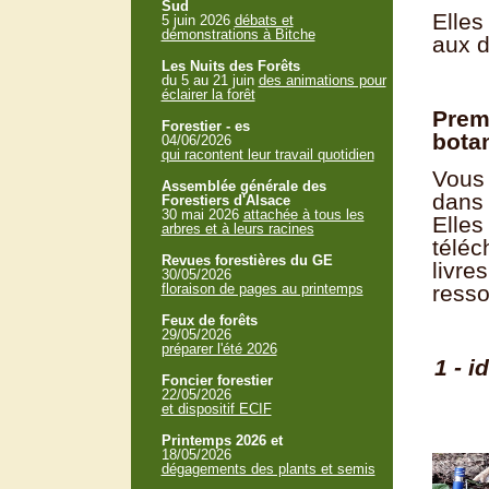
Sud
Elles
5 juin 2026
débats et
démonstrations à Bitche
aux d
Les Nuits des Forêts
du 5 au 21 juin
des animations pour
éclairer la forêt
Premi
Forestier - es
bota
04/06/2026
qui racontent leur travail quotidien
Vous 
Assemblée générale des
dans 
Forestiers d'Alsace
30 mai 2026
attachée à tous les
Elles
arbres et à leurs racines
téléc
Revues forestières du GE
livre
30/05/2026
floraison de pages au printemps
resso
Feux de forêts
29/05/2026
préparer l'été 2026
1 - i
Foncier forestier
22/05/2026
et dispositif ECIF
Printemps 2026 et
18/05/2026
dégagements des plants et semis