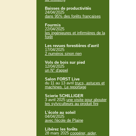
Baisses de productivités
24/04/2025
dans 95% des forêts françaises
Fourmis
22/04/2025
les ingénieures et infirmières de la
forêt
Les revues forestières d'avril
17/04/2025
2 numéros sinon rien
Vols de bois sur pied
12/04/2025
un N° d'appel
Salon FORST Live
du 11 au 13 avril
trucs, astuces et
machines. Le reportage
Scierie SCHILLIGER
3 avril 2025
une visite pour abouter
les sylviculteurs au produit fini
L'école au soleil
04/04/2025
avec l'école de Plaine
Libérez les forêts
28 mars 2025
coopérer, aider,