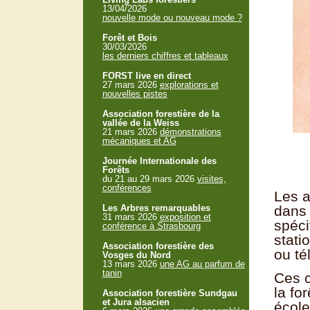
13/04/2026
nouvelle mode ou nouveau mode ?
Forêt et Bois
30/03/2026
les derniers chiffres et tableaux
FORST live en direct
27 mars 2026
explorations et
nouvelles pistes
Association forestière de la
vallée de la Weiss
21 mars 2026
démonstrations
mécaniques et AG
Journée Internationale des
Forêts
du 21 au 29 mars 2026
visites,
conférences
Les a
Les Arbres remarquables
dans 
31 mars 2026
exposition et
spéci
conférence à Strasbourg
stati
Association forestière des
ou té
Vosges du Nord
13 mars 2026
une AG au parfum de
tanin
Ces c
la fo
Association forestière Sundgau
et Jura alsacien
école