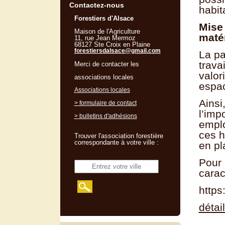
Contactez-nous
habit
Forestiers d'Alsace
Mise 
Maison de l'Agriculture
maté
11, rue Jean Mermoz
68127 Ste Croix en Plaine
forestiersdalsace@gmail.com
La pa
trava
Merci de contacter les
valor
associations locales
espac
Associations locales
Ainsi
> formulaire de contact
l’imp
> bulletins d'adhésions
emplo
ces h
Trouver l'association forestière
correspondante à votre ville :
en pl
Pour 
carac
https
détai