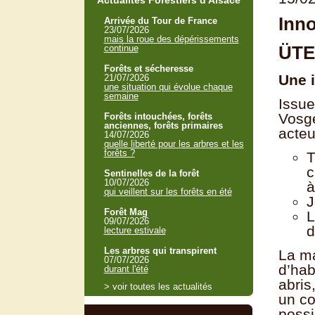
Actualités Forestiers d'Alsace
Inno
Arrivée du Tour de France
23/07/2026
mais la roue des dépérissements
ÜTE 
continue
Forêts et sécheresse
Une i
21/07/2026
une situation qui évolue chaque
semaine
Issue
Vosge
Forêts intouchées, forêts
anciennes, forêts primaires
acteu
14/07/2026
quelle liberté pour les arbres et les
forêts ?
T
c
Sentinelles de la forêt
10/07/2026
à
qui veillent sur les forêts en été
J
Forêt Mag
L
09/07/2026
d
lecture estivale
Les arbres qui transpirent
La ma
07/07/2026
d’hab
durant l'été
abris
> voir toutes les actualités
un co
possi