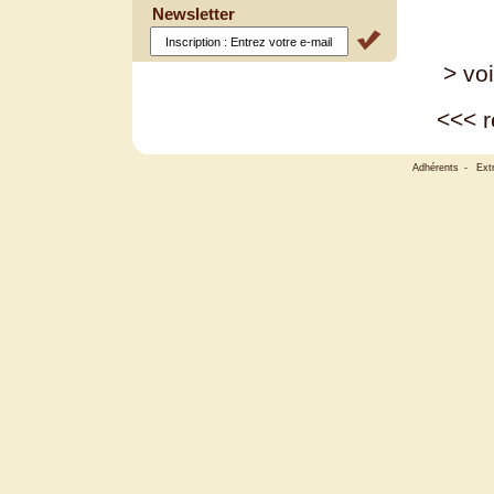
Newsletter
> voi
<<<
r
Adhérents
-
Ext