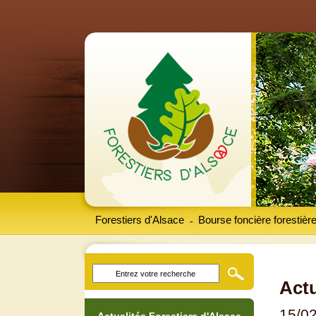
Forestiers d'Alsace
Bourse foncière forestièr
-
Actu
15/0