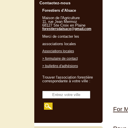
Contactez-nous
Forestiers d'Alsace
Maison de l'Agriculture
11, rue Jean Mermoz
68127 Ste Croix en Plaine
forestiersdalsace@gmail.com
Merci de contacter les
associations locales
Associations locales
> formulaire de contact
> bulletins d'adhésions
Trouver l'association forestière
correspondante à votre ville :
For 