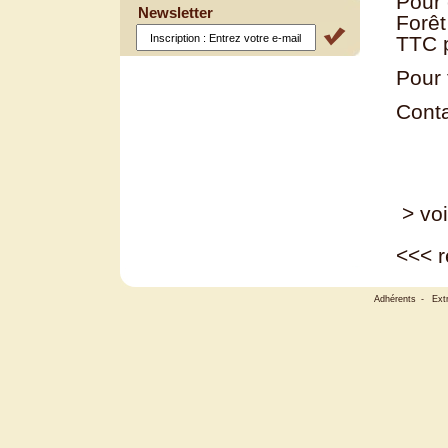
Pour 
Newsletter
Forêt
TTC p
Pour 
Cont
> voi
<<<
r
Adhérents
-
Ext