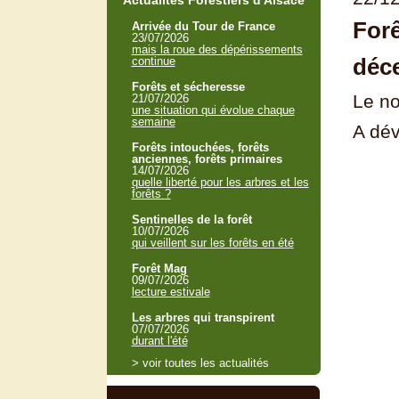
Actualités Forestiers d'Alsace
For
Arrivée du Tour de France
23/07/2026
mais la roue des dépérissements
déc
continue
Forêts et sécheresse
Le n
21/07/2026
une situation qui évolue chaque
semaine
A dév
Forêts intouchées, forêts
anciennes, forêts primaires
14/07/2026
quelle liberté pour les arbres et les
forêts ?
Sentinelles de la forêt
10/07/2026
qui veillent sur les forêts en été
Forêt Mag
09/07/2026
lecture estivale
Les arbres qui transpirent
07/07/2026
durant l'été
> voir toutes les actualités