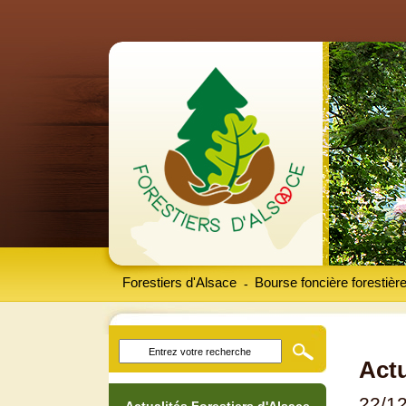
Forestiers d'Alsace
Bourse foncière forestièr
-
Actu
22/1