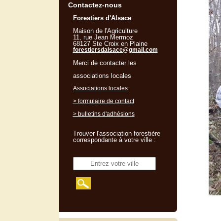
Contactez-nous
Forestiers d'Alsace
Maison de l'Agriculture
11, rue Jean Mermoz
68127 Ste Croix en Plaine
forestiersdalsace@gmail.com
Merci de contacter les
associations locales
Associations locales
> formulaire de contact
> bulletins d'adhésions
Trouver l'association forestière
correspondante à votre ville :