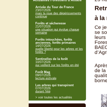
Actualités Forestiers d'Alsace
Retr
Arrivée du Tour de France
23/07/2026
mais la roue des dépérissements
à la
continue
Forêts et sécheresse
Ce je
21/07/2026
une situation qui évolue chaque
se so
semaine
leurs
Forêts intouchées, forêts
Fores
anciennes, forêts primaires
14/07/2026
BAEC
quelle liberté pour les arbres et les
d’Agr
forêts ?
Sentinelles de la forêt
10/07/2026
Après
qui veillent sur les forêts en été
de la
Forêt Mag
quali
09/07/2026
lecture estivale
borne
Les arbres qui transpirent
07/07/2026
durant l'été
> voir toutes les actualités