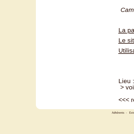
Cami
La pa
Le si
Utili
Lieu :
> voi
<<<
r
Adhérents
-
Ext