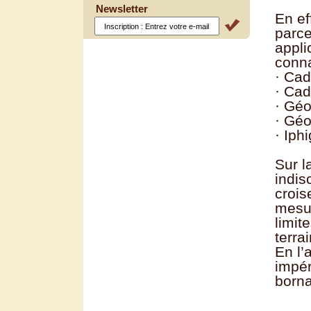
Newsletter
En ef
parce
appli
conna
· Cad
· Cad
· Géo
· Géo
· Iph
Sur l
indis
crois
mesur
limit
terra
En l’
impér
borna