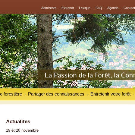
Adhérents
-
Extranet
-
Lexique
-
FAQ
-
Agenda
-
Contact
e forestière
Partager des connaissances
Entretenir votre forêt
-
-
-
Actualites
19 et 20 novembre