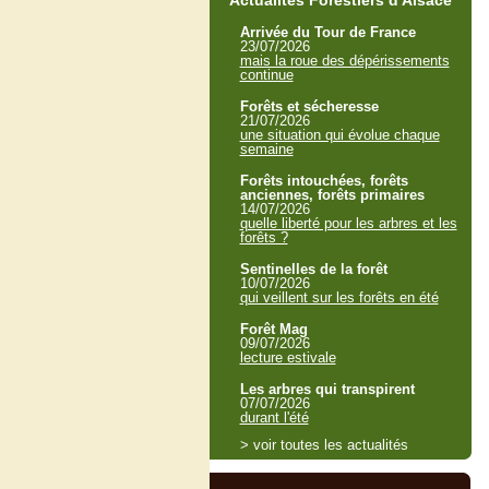
Actualités Forestiers d'Alsace
Arrivée du Tour de France
23/07/2026
mais la roue des dépérissements
continue
Forêts et sécheresse
21/07/2026
une situation qui évolue chaque
semaine
Forêts intouchées, forêts
anciennes, forêts primaires
14/07/2026
quelle liberté pour les arbres et les
forêts ?
Sentinelles de la forêt
10/07/2026
qui veillent sur les forêts en été
Forêt Mag
09/07/2026
lecture estivale
Les arbres qui transpirent
07/07/2026
durant l'été
> voir toutes les actualités