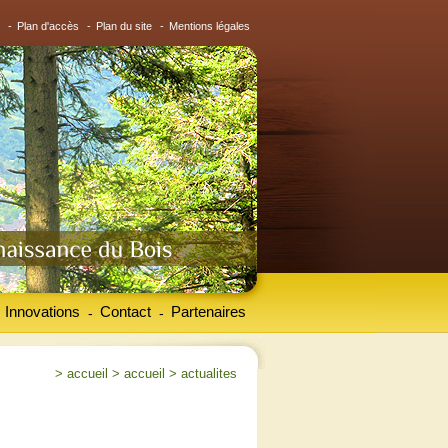
-
Plan d'accès
-
Plan du site
-
Mentions légales
Innovations
Contact
Partenaires
-
-
>
accueil
>
accueil
>
actualites