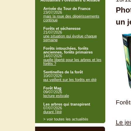
Actualités Forestiers d'Alsace
Pho
Arrivée du Tour de France
23/07/2026
mais la roue des dépérissements
un j
continue
Forêts et sécheresse
21/07/2026
une situation qui évolue chaque
semaine
Forêts intouchées, forêts
anciennes, forêts primaires
14/07/2026
quelle liberté pour les arbres et les
forêts ?
Sentinelles de la forêt
10/07/2026
qui veillent sur les forêts en été
Forêt Mag
09/07/2026
lecture estivale
Forêt
Les arbres qui transpirent
07/07/2026
durant l'été
> voir toutes les actualités
Le j