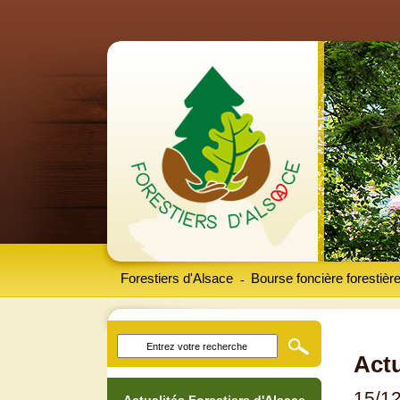
Forestiers d'Alsace
Bourse foncière forestièr
-
Actu
15/1