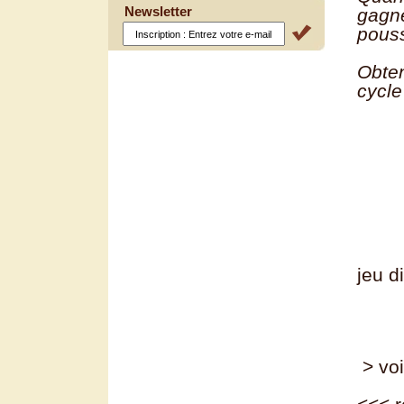
Newsletter
gagne
pous
Obten
cycle
jeu d
> voi