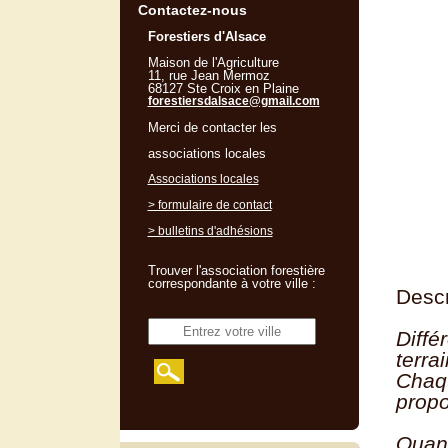
Contactez-nous
Forestiers d'Alsace
Maison de l'Agriculture
11, rue Jean Mermoz
68127 Ste Croix en Plaine
forestiersdalsace@gmail.com
Merci de contacter les
associations locales
Associations locales
> formulaire de contact
> bulletins d'adhésions
Trouver l'association forestière
correspondante à votre ville :
Descr
Diffé
terrai
Chaqu
propo
Quand