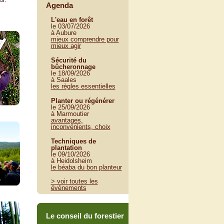
Agenda
L'eau en forêt
le 03/07/2026
à Aubure
mieux comprendre pour
mieux agir
Sécurité du
bûcheronnage
le 18/09/2026
à Saales
les règles essentielles
Planter ou régénérer
le 25/09/2026
à Marmoutier
avantages,
inconvénients, choix
Techniques de
plantation
le 09/10/2026
à Heidolsheim
le béaba du bon planteur
> voir toutes les
évènements
Le conseil du forestier