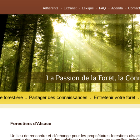
Adhérents
-
Extranet
-
Lexique
-
FAQ
-
Agenda
-
Contact
e forestière
Partager des connaissances
Entretenir votre forêt
-
-
-
Forestiers d'Alsace
Un lieu de rencontre et d'échange pour les propriétaires forestiers alsaci
apporte des conseils et des solutions pour valoriser les parcelles boisé