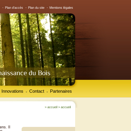
-
Plan d'accès
-
Plan du site
-
Mentions légales
Innovations
Contact
Partenaires
-
-
>
accueil
>
accueil
ens. Il
es.