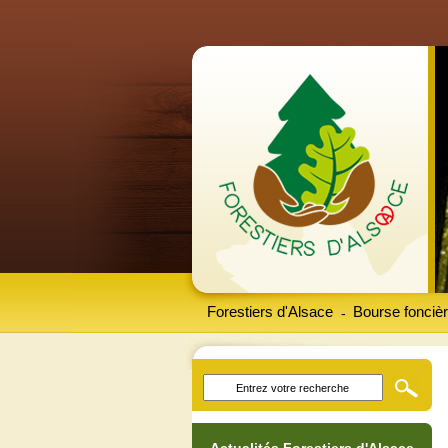
Forestiers d'Alsace
Bourse foncièr
-