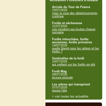
Actualités Forestiers d'Alsace
Arrivée du Tour de France
23/07/2026
mais la roue des dépérissements
continue
Forêts et sécheresse
21/07/2026
une situation qui évolue chaque
semaine
Forêts intouchées, forêts
anciennes, forêts primaires
14/07/2026
quelle liberté pour les arbres et les
forêts ?
Sentinelles de la forêt
10/07/2026
qui veillent sur les forêts en été
Forêt Mag
09/07/2026
lecture estivale
Les arbres qui transpirent
07/07/2026
durant l'été
> voir toutes les actualités