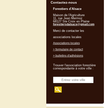
Contactez-nous
Forestiers d'Alsace
Maison de l'Agriculture
11, rue Jean Mermoz
68127 Ste Croix en Plaine
forestiersdalsace@gmail.com
Merci de contacter les
associations locales
Associations locales
> formulaire de contact
> bulletins d'adhésions
Trouver l'association forestière
correspondante à votre ville :