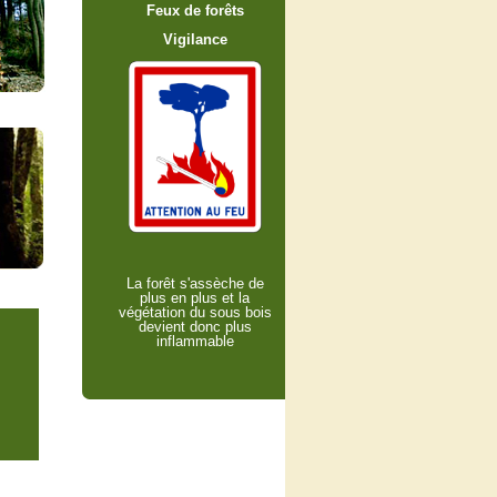
Feux de forêts
Vigilance
La forêt s'assèche de
plus en plus et la
végétation du sous bois
devient donc plus
inflammable