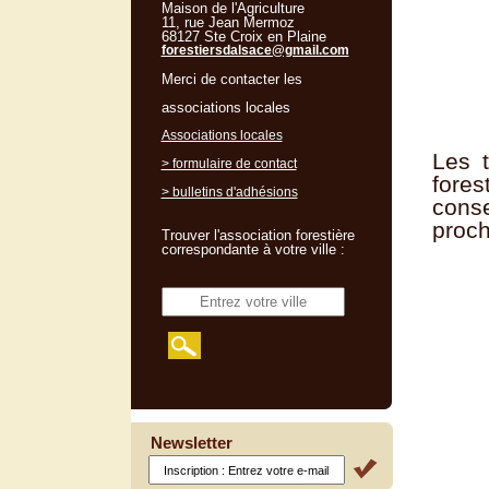
Maison de l'Agriculture
11, rue Jean Mermoz
68127 Ste Croix en Plaine
forestiersdalsace@gmail.com
Merci de contacter les
associations locales
Associations locales
Les 
> formulaire de contact
fore
> bulletins d'adhésions
conse
proch
Trouver l'association forestière
correspondante à votre ville :
Newsletter