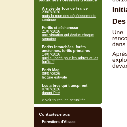
Actualités Forestiers d'Alsace
Init
Arrivée du Tour de France
23/07/2026
mais la roue des dépérissements
Des 
continue
Forêts et sécheresse
Une 
21/07/2026
une situation qui évolue chaque
renco
semaine
dans 
Forêts intouchées, forêts
anciennes, forêts primaires
Aprè
14/07/2026
quelle liberté pour les arbres et les
explo
forêts ?
devan
Forêt Mag
09/07/2026
lecture estivale
Les arbres qui transpirent
07/07/2026
durant l'été
> voir toutes les actualités
Contactez-nous
Forestiers d'Alsace