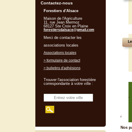
Contactez-nous
Forestiers d'Alsace
Maison de l'Agriculture
11, rue Jean Mermoz
68127 Ste Croix en Plaine
forestiersdalsace@gmail.com
Merci de contacter les
Le
associations locales
Associations locales
> formulaire de contact
> bulletins d'adhésions
Trouver l'association forestière
correspondante à votre ville :
"
r
Nos pa