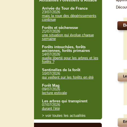
Actualités Forestiers d'Alsace
Décou
Arrivée du Tour de France
23/07/2026
mais la roue des dépérissements
continue
B
Forêts et sécheresse
21/07/2026
une situation qui évolue chaque
semaine
Forêts intouchées, forêts
anciennes, forêts primaires
14/07/2026
quelle liberté pour les arbres et les
forêts ?
Sentinelles de la forêt
10/07/2026
Le
qui veillent sur les forêts en été
Forêt Mag
09/07/2026
lecture estivale
Les arbres qui transpirent
07/07/2026
durant l'été
> voir toutes les actualités
En