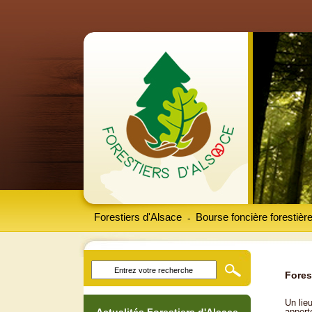
Forestiers d'Alsace
Bourse foncière forestièr
-
Fores
Un lieu
apport