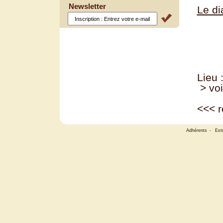
Newsletter
Le di
Lieu
> voi
<<<
r
Adhérents
-
Ext