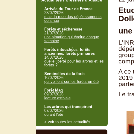
Actualités Forestiers d'Alsace
Etud
Arrivée du Tour de France
23/07/2026
Doll
mais la roue des dépérissements
continue
une 
Forêts et sécheresse
21/07/2026
une situation qui évolue chaque
semaine
L'INR
dépér
Forêts intouchées, forêts
anciennes, forêts primaires
group
14/07/2026
compr
quelle liberté pour les arbres et les
forêts ?
A ce 
Sentinelles de la forêt
2019 
10/07/2026
qui veillent sur les forêts en été
parte
Forêt Mag
Le tr
09/07/2026
lecture estivale
Les arbres qui transpirent
07/07/2026
durant l'été
> voir toutes les actualités