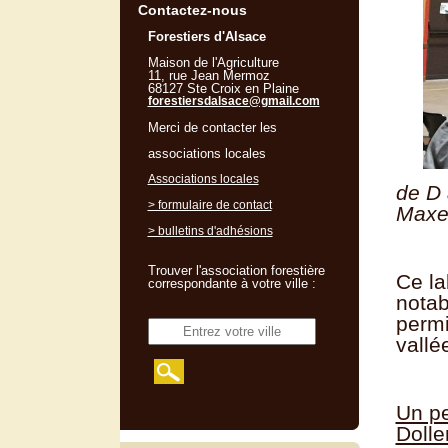
Contactez-nous
Forestiers d'Alsace
Maison de l'Agriculture
11, rue Jean Mermoz
68127 Ste Croix en Plaine
forestiersdalsace@gmail.com
Merci de contacter les
associations locales
Associations locales
de D 
> formulaire de contact
Maxen
> bulletins d'adhésions
Trouver l'association forestière
Ce la
correspondante à votre ville :
notab
permi
vallé
Un pe
Dolle