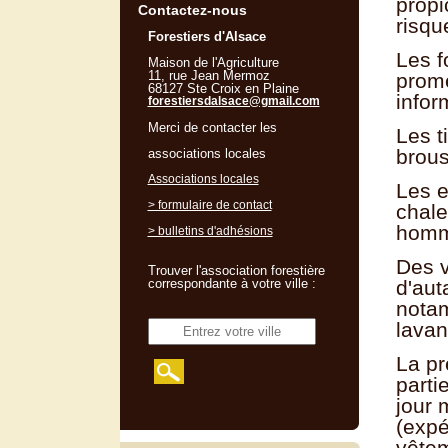
propi
Contactez-nous
risqu
Forestiers d'Alsace
Les f
Maison de l'Agriculture
11, rue Jean Mermoz
prome
68127 Ste Croix en Plaine
info
forestiersdalsace@gmail.com
Merci de contacter les
Les t
brous
associations locales
Associations locales
Les e
> formulaire de contact
chale
homm
> bulletins d'adhésions
Des v
Trouver l'association forestière
correspondante à votre ville :
d'aut
notam
lavan
La pr
parti
jour 
(expé
vêtem