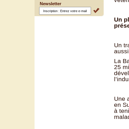
Newsletter
Un pl
prése
Un tr
aussi
La Ba
25 mi
dével
l’ind
Une 
en Su
à ten
malad