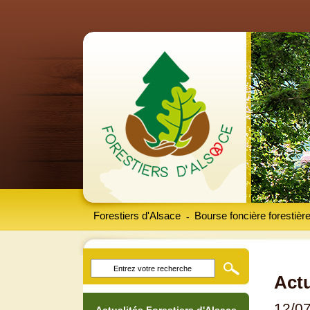
Forestiers d'Alsace
Bourse foncière forestièr
-
Actu
12/0