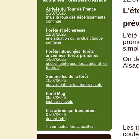
Actualités Forestiers d'Alsace
L'ét
Arrivée du Tour de France
23/07/2026
mais la roue des dépérissements
prév
continue
Forêts et sécheresse
L'été
21/07/2026
une situation qui évolue chaque
prome
semaine
simpl
Forêts intouchées, forêts
anciennes, forêts primaires
On d
14/07/2026
quelle liberté pour les arbres et les
Alsac
forêts ?
Sentinelles de la forêt
10/07/2026
qui veillent sur les forêts en été
Forêt Mag
09/07/2026
lecture estivale
Les arbres qui transpirent
07/07/2026
durant l'été
Les t
> voir toutes les actualités
coulé