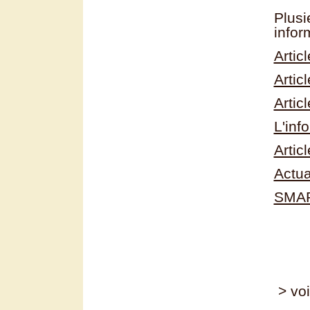
Plusi
infor
Artic
Artic
Artic
L'inf
Artic
Actu
SMAR
> voi