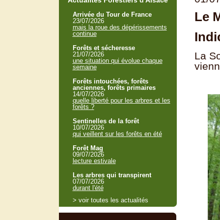
Actualités Forestiers d'Alsace
Le M
Arrivée du Tour de France
23/07/2026
mais la roue des dépérissements
Indi
continue
Forêts et sécheresse
La So
21/07/2026
une situation qui évolue chaque
vienn
semaine
Forêts intouchées, forêts
anciennes, forêts primaires
14/07/2026
quelle liberté pour les arbres et les
forêts ?
Sentinelles de la forêt
10/07/2026
qui veillent sur les forêts en été
Forêt Mag
09/07/2026
lecture estivale
Les arbres qui transpirent
07/07/2026
durant l'été
> voir toutes les actualités