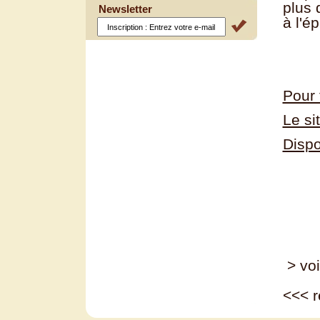
plus 
Newsletter
à l'é
Pour 
Le si
Dispo
> voi
<<<
r