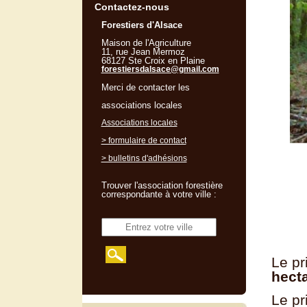
Contactez-nous
Forestiers d'Alsace
Maison de l'Agriculture
11, rue Jean Mermoz
68127 Ste Croix en Plaine
forestiersdalsace@gmail.com
Merci de contacter les
associations locales
Associations locales
> formulaire de contact
> bulletins d'adhésions
Trouver l'association forestière
correspondante à votre ville :
Le pr
hecta
Le pr