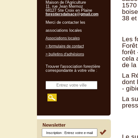
Maison de l'Agriculture
1570 
11, rue Jean Mermoz
68127 Ste Croix en Plaine
boise
forestiersdalsace@gmail.com
38 et
Merci de contacter les
associations locales
Les f
Associations locales
Forêt
> formulaire de contact
forêt
> bulletins d'adhésions
cela 
de la
Trouver l'association forestière
correspondante à votre ville :
La Ré
dont 
- gib
La su
press
Newsletter
Le su