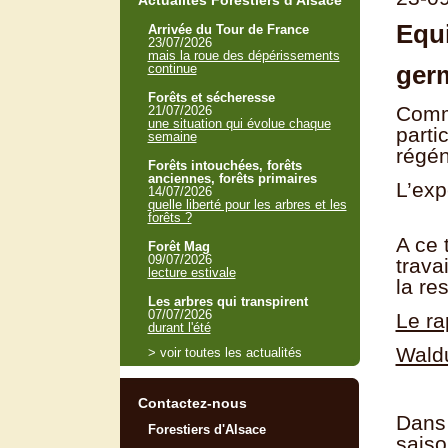
Actualités Forestiers d'Alsace
Equi
Arrivée du Tour de France
23/07/2026
mais la roue des dépérissements
ger
continue
Forêts et sécheresse
Comme
21/07/2026
une situation qui évolue chaque
parti
semaine
régén
Forêts intouchées, forêts
anciennes, forêts primaires
L’exp
14/07/2026
quelle liberté pour les arbres et les
forêts ?
A ce 
Forêt Mag
09/07/2026
trava
lecture estivale
la res
Les arbres qui transpirent
07/07/2026
Le ra
durant l'été
Wald
> voir toutes les actualités
Contactez-nous
Dans 
Forestiers d'Alsace
saiso