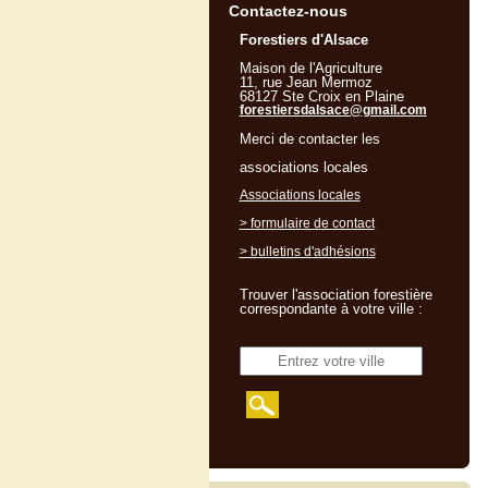
Contactez-nous
Forestiers d'Alsace
Maison de l'Agriculture
11, rue Jean Mermoz
68127 Ste Croix en Plaine
forestiersdalsace@gmail.com
Merci de contacter les
associations locales
Associations locales
> formulaire de contact
> bulletins d'adhésions
Trouver l'association forestière
correspondante à votre ville :