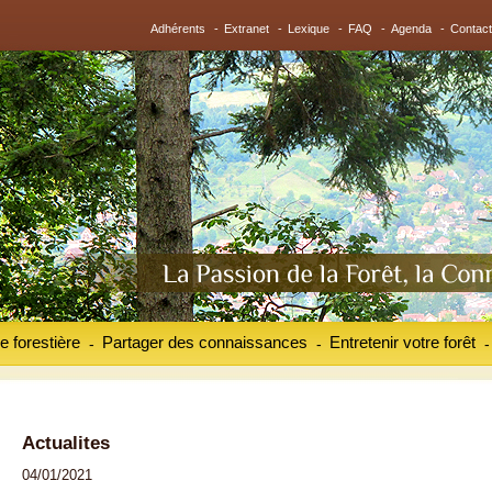
Adhérents
-
Extranet
-
Lexique
-
FAQ
-
Agenda
-
Contact
e forestière
Partager des connaissances
Entretenir votre forêt
-
-
-
Actualites
04/01/2021