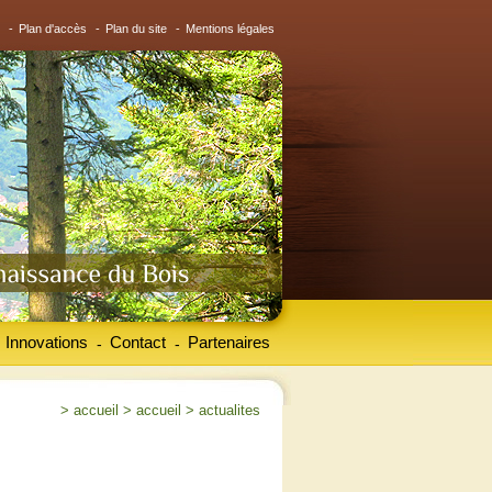
-
Plan d'accès
-
Plan du site
-
Mentions légales
Innovations
Contact
Partenaires
-
-
>
accueil
>
accueil
>
actualites