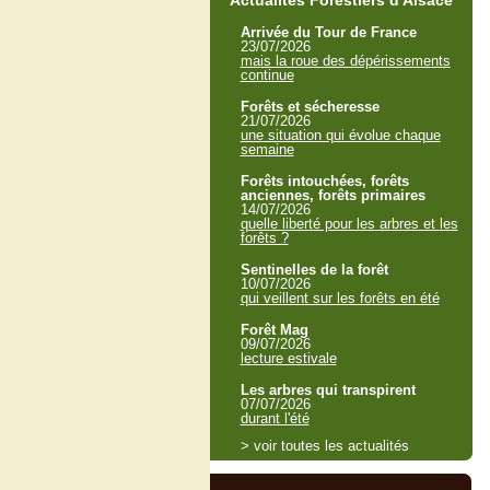
Actualités Forestiers d'Alsace
Arrivée du Tour de France
23/07/2026
mais la roue des dépérissements
continue
Forêts et sécheresse
21/07/2026
une situation qui évolue chaque
semaine
Forêts intouchées, forêts
anciennes, forêts primaires
14/07/2026
quelle liberté pour les arbres et les
forêts ?
Sentinelles de la forêt
10/07/2026
qui veillent sur les forêts en été
Forêt Mag
09/07/2026
lecture estivale
Les arbres qui transpirent
07/07/2026
durant l'été
> voir toutes les actualités